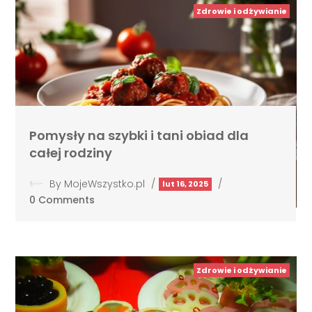
Zdrowie i odżywianie
Pomysły na szybki i tani obiad dla
całej rodziny
By
MojeWszystko.pl
/
/
lut 16, 2025
0 Comments
Zdrowie i odżywianie