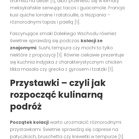
tiramisù na deser [1], albo przenieść się w klimaty
meksykańskie serwując tacos i guacamole. Francja
kusi quiche lorraine i ratatouille, a Hiszpania –
różnorodnymi tapas i paellą [1].
Fascynujące smaki Dalekiego Wschodu również
świetnie sprawdzą się podczas
kolacji ze
znajomymi
. Sushi, tempura czy mochi to tylko
niektóre z propozycji [1]. Równie ciekawie prezentuje
się kuchnia indyjska z charakterystycznym chicken
tikka masala czy grecka z gyrosem i tzatziki [1].
Przystawki – czyli jak
rozpocząć kulinarną
podróż
Początek kolacji
warto urozmaicić różnorodnymi
przystawkami. Świetnie sprawdzą się caprese na
patyczkach, bruschetta czy krewetki w tempurze [1].