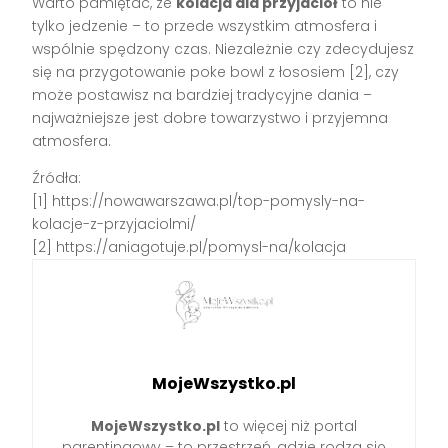
Warto pamiętać, że
kolacja dla przyjaciół
to nie
tylko jedzenie – to przede wszystkim atmosfera i
wspólnie spędzony czas. Niezależnie czy zdecydujesz
się na przygotowanie poke bowl z łososiem [2], czy
może postawisz na bardziej tradycyjne dania –
najważniejsze jest dobre towarzystwo i przyjemna
atmosfera.
Źródła:
[1] https://nowawarszawa.pl/top-pomysly-na-
kolacje-z-przyjaciolmi/
[2] https://aniagotuje.pl/pomysl-na/kolacja
MojeWszystko.pl
MojeWszystko.pl
to więcej niż portal
parentingowy – to przestrzeń, gdzie rodzą się