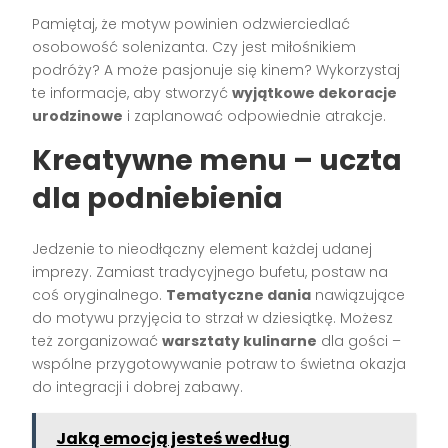
Pamiętaj, że motyw powinien odzwierciedlać
osobowość solenizanta. Czy jest miłośnikiem
podróży? A może pasjonuje się kinem? Wykorzystaj
te informacje, aby stworzyć
wyjątkowe dekoracje
urodzinowe
i zaplanować odpowiednie atrakcje.
Kreatywne menu – uczta
dla podniebienia
Jedzenie to nieodłączny element każdej udanej
imprezy. Zamiast tradycyjnego bufetu, postaw na
coś oryginalnego.
Tematyczne dania
nawiązujące
do motywu przyjęcia to strzał w dziesiątkę. Możesz
też zorganizować
warsztaty kulinarne
dla gości –
wspólne przygotowywanie potraw to świetna okazja
do integracji i dobrej zabawy.
Jaką emocją jesteś według