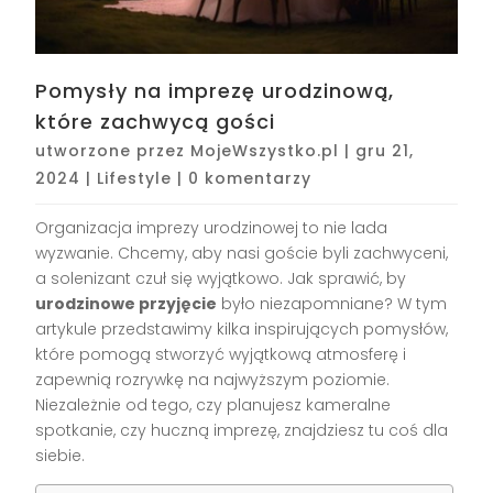
Pomysły na imprezę urodzinową,
które zachwycą gości
utworzone przez
MojeWszystko.pl
|
gru 21,
2024
|
Lifestyle
|
0 komentarzy
Organizacja imprezy urodzinowej to nie lada
wyzwanie. Chcemy, aby nasi goście byli zachwyceni,
a solenizant czuł się wyjątkowo. Jak sprawić, by
urodzinowe przyjęcie
było niezapomniane? W tym
artykule przedstawimy kilka inspirujących pomysłów,
które pomogą stworzyć wyjątkową atmosferę i
zapewnią rozrywkę na najwyższym poziomie.
Niezależnie od tego, czy planujesz kameralne
spotkanie, czy huczną imprezę, znajdziesz tu coś dla
siebie.