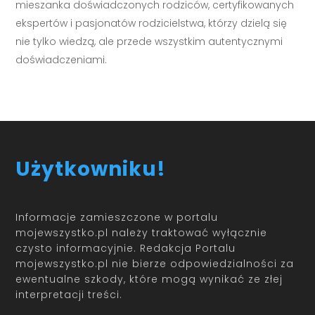
mieszanka doświadczonych rodziców, certyfikowanych
ekspertów i pasjonatów rodzicielstwa, którzy dzielą się
nie tylko wiedzą, ale przede wszystkim autentycznymi
doświadczeniami.
Użytkowniku!
Informacje zamieszczone w portalu
mojewszystko.pl należy traktować wyłącznie
czysto informacyjnie. Redakcja Portalu
mojewszystko.pl nie bierze odpowiedzialności za
ewentualne szkody, które mogą wynikać ze złej
interpretacji treści.