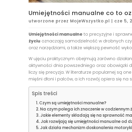
Umiejętności manualne co to o
utworzone przez
MojeWszystko.pl
|
cze 5, 
Umiejętności manualne
to precyzyjne i sprawn
życiu
oznaczają samodzielność w drobnych czyn
oraz narzędziami, a także większą pewność wy
W ujęciu praktycznym obejmują zarówno działani
aktywności dnia powszedniego oraz obowiązki d
liczy się precyzja. W literaturze popularnej są o
mięśni dłoni i palców, a ich rozwój opiera się n
Spis treści
Czym są umiejętności manualne?
Na czym polega ich znaczenie w codziennym 
Jakie elementy składają się na sprawność m
Jak rozwijają się umiejętności manualne od d
Jak działa mechanizm doskonalenia motoryki