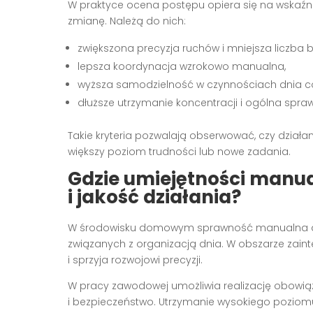
W praktyce ocena postępu opiera się na wskaźni
zmianę. Należą do nich:
zwiększona precyzja ruchów i mniejsza liczba 
lepsza koordynacja wzrokowo manualna,
wyższa samodzielność w czynnościach dnia c
dłuższe utrzymanie koncentracji i ogólna spr
Takie kryteria pozwalają obserwować, czy dział
większy poziom trudności lub nowe zadania.
Gdzie umiejętności manu
i jakość działania?
W środowisku domowym sprawność manualna de
związanych z organizacją dnia. W obszarze zain
i sprzyja rozwojowi precyzji.
W pracy zawodowej umożliwia realizację obowiąz
i bezpieczeństwo. Utrzymanie wysokiego poziomu