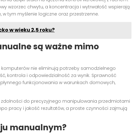
łowy wzorzec chwytu, a koncentracja i wytrwałość wspierają
, w tym myślenie logiczne oraz przestrzenne.
ko w wieku 2,5 roku?
anualne są ważne mimo
komputerów nie eliminują potrzeby samodzielnego
ść, kontrola i odpowiedzialność za wynik. Sprawność
z płynnego funkcjonowania w warunkach domowych,
uje zdolności do precyzyjnego manipulowania przedmiotami
po pracy i jakość rezultatów, a proste czynności zajmują
woju manualnym?