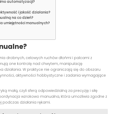
imo automatyzacji?
ktywność i jakość działania?
ualną na co dzień?
ia umiejętności manualnych?
nualne?
ia drobnych, celowych ruchów dłońmi i palcami z
mują one kontrolę nad chwytem, manipulację
a działania. W praktyce nie ograniczają się do obszaru
 czynności, aktywności hobbystyczne i zadania wymagające
ką małą, czyli sferą odpowiedzialną za precyzję i siłę
koordynacja wzrokowo manualna, która umożliwia zgodne z
j podczas działania rękami.