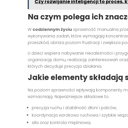
Czy rozwijanie inteligencji to proces,
Na czym polega ich znacz
W
codziennym życiu
sprawność manualna przekł
wykonywania zadań, które wymagają koncentracj
przeszkód, obniża poziom frustracji i zwiększa p
U dzieci wspiera nabywanie niezależności i przy
organizację domu, realizację zainteresowań o
których decyduje precyzja działania.
Jakie elementy składają
Na poziom sprawności wpływają komponenty mot
wzmacniają. Najważniejsze składowe to:
precyzja ruchu i stabilność dłoni i palców,
koordynacja wzrokowo ruchowa i szybkie wiąza
siła oraz kontrola mięśniowa,