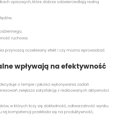
kach opisowych, które dobrze odzwierciedlają realną
błędów,
odziennego,
awność ruchowa.
ania przynoszą oczekiwany efekt i czy można wprowadzać
alne wpływają na efektywność
cyduje o tempie i jakości wykonywania zadań
teresowań zwiększa satysfakcję z realizowanych aktywności
ków, w których liczy się dokładność, odtwarzalność wyniku
 tej kompetencji przekłada się na produktywność,