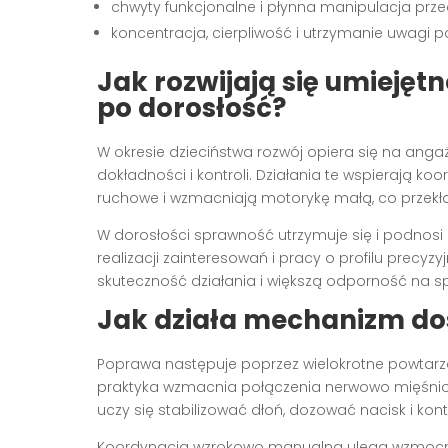
chwyty funkcjonalne i płynna manipulacja prz
koncentracja, cierpliwość i utrzymanie uwagi 
Jak rozwijają się umiejęt
po dorosłość?
W okresie dzieciństwa rozwój opiera się na an
dokładności i kontroli. Działania te wspierają 
ruchowe i wzmacniają motorykę małą, co przekł
W dorosłości sprawność utrzymuje się i podnosi
realizacji zainteresowań i pracy o profilu precy
skuteczność działania i większą odporność na s
Jak działa mechanizm do
Poprawa następuje poprzez wielokrotne powtarza
praktyka wzmacnia połączenia nerwowo mięśnio
uczy się stabilizować dłoń, dozować nacisk i ko
Koordynacja wzrokowo manualna ulega wzmocnien