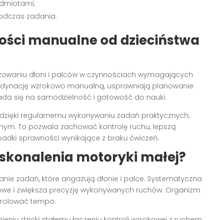
edmiotami,
podczas zadania.
ności manualne od dzieciństwa
gażowaniu dłoni i palców w czynnościach wymagających
koordynację wzrokowo manualną, usprawniają planowanie
ada się na samodzielność i gotowość do nauki.
 dzięki regularnemu wykonywaniu zadań praktycznych,
zyjnym. To pozwala zachować kontrolę ruchu, lepszą
padki sprawności wynikające z braku ćwiczeń.
skonalenia motoryki małej?
nie zadań, które angażują dłonie i palce. Systematyczna
we i zwiększa precyzję wykonywanych ruchów. Organizm
ntrolować tempo.
iu dzięki stałemu łączeniu kontroli wzrokowej z ruchem.