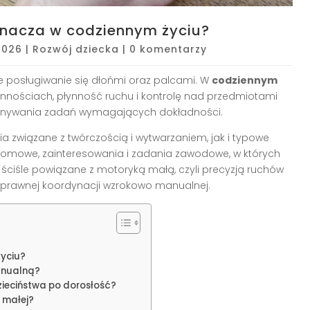
znacza w codziennym życiu?
2026
|
Rozwój dziecka
|
0 komentarzy
e posługiwanie się dłońmi oraz palcami. W
codziennym
nościach, płynność ruchu i kontrolę nad przedmiotami
konywania zadań wymagających dokładności.
a związane z twórczością i wytwarzaniem, jak i typowe
omowe, zainteresowania i zadania zawodowe, w których
ne ściśle powiązane z motoryką małą, czyli precyzją ruchów
a sprawnej koordynacji wzrokowo manualnej.
życiu?
anualną?
zieciństwa po dorosłość?
 małej?