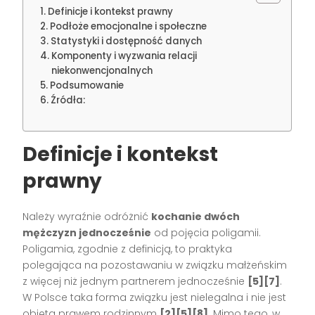
Definicje i kontekst prawny
Podłoże emocjonalne i społeczne
Statystyki i dostępność danych
Komponenty i wyzwania relacji
niekonwencjonalnych
Podsumowanie
Źródła:
Definicje i kontekst
prawny
Należy wyraźnie odróżnić
kochanie dwóch
mężczyzn jednocześnie
od pojęcia poligamii.
Poligamia, zgodnie z definicją, to praktyka
polegająca na pozostawaniu w związku małżeńskim
z więcej niż jednym partnerem jednocześnie
[5][7]
.
W Polsce taka forma związku jest nielegalna i nie jest
objęta prawem rodzinnym
[2][5][8]
. Mimo tego, w