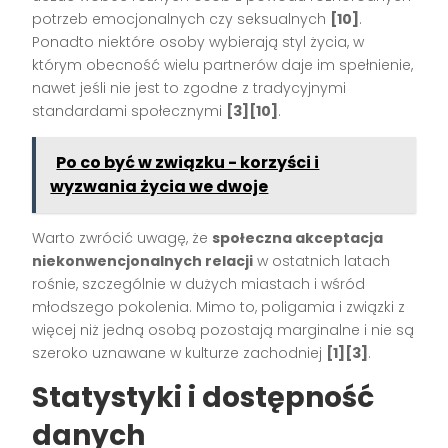
potrzeb emocjonalnych czy seksualnych
[10]
.
Ponadto niektóre osoby wybierają styl życia, w
którym obecność wielu partnerów daje im spełnienie,
nawet jeśli nie jest to zgodne z tradycyjnymi
standardami społecznymi
[3][10]
.
Po co być w związku - korzyści i
wyzwania życia we dwoje
Warto zwrócić uwagę, że
społeczna akceptacja
niekonwencjonalnych relacji
w ostatnich latach
rośnie, szczególnie w dużych miastach i wśród
młodszego pokolenia. Mimo to, poligamia i związki z
więcej niż jedną osobą pozostają marginalne i nie są
szeroko uznawane w kulturze zachodniej
[1][3]
.
Statystyki i dostępność
danych