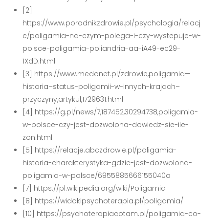
[2]
https://www.poradnikzdrowie.pl/psychologia/relacj
e/poligamia-na-czym-polega-i-czy-wystepuje-w-
polsce-poligamia-poliandria-aa-iA49-ec29-
1XdD.html
[3] https://www.medonet.pl/zdrowie,poligamia—
historia–status-poligamii-w-innych-krajach–
przyczyny,artykul,1729631.html
[4] https://g.pl/news/7,187452,30294738,poligamia-
w-polsce-czy-jest-dozwolona-dowiedz-sie-ile-
zon.html
[5] https://relacje.abczdrowie.pl/poligamia-
historia-charakterystyka-gdzie-jest-dozwolona-
poligamia-w-polsce/6955885666155040a
[7] https://pl.wikipedia.org/wiki/Poligamia
[8] https://widokipsychoterapia.pl/poligamia/
[10] https://psychoterapiacotam.pl/poligamia-co-