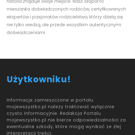
historia znajduje swoje miejsce
. Nasz zespół to
mieszanka doświadczonych rodziców, certyfikowanych
ekspertów i pasjonatów rodzicielstwa, którzy dzielą się
nie tylko wiedzą, ale przede wszystkim autentycznymi
doświadczeniami.
Użytkowniku!
Informacje zamieszczone w portalu
mojewszystko.pl należy traktować wyłącznie
czysto informacyjnie. Redakcja Portalu
mojewszystko.pl nie bierze odpowiedzialności za
ewentualne szkody, które mogą wynikać ze złej
interpretacji treści.