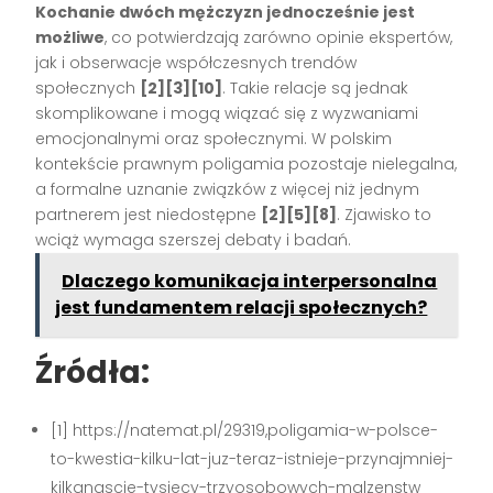
Kochanie dwóch mężczyzn jednocześnie jest
możliwe
, co potwierdzają zarówno opinie ekspertów,
jak i obserwacje współczesnych trendów
społecznych
[2][3][10]
. Takie relacje są jednak
skomplikowane i mogą wiązać się z wyzwaniami
emocjonalnymi oraz społecznymi. W polskim
kontekście prawnym poligamia pozostaje nielegalna,
a formalne uznanie związków z więcej niż jednym
partnerem jest niedostępne
[2][5][8]
. Zjawisko to
wciąż wymaga szerszej debaty i badań.
Dlaczego komunikacja interpersonalna
jest fundamentem relacji społecznych?
Źródła:
[1] https://natemat.pl/29319,poligamia-w-polsce-
to-kwestia-kilku-lat-juz-teraz-istnieje-przynajmniej-
kilkanascie-tysiecy-trzyosobowych-malzenstw