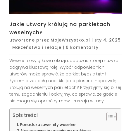
Jakie utwory królują na parkietach
weselnych?
utworzone przez
MojeWszystko.pl
|
sty 4, 2025
|
Małżeństwo i relacje
|
0 komentarzy
Wesele to wyjątkowa okazja, podczas której muzyka
odgrywa kluczową rolę. Wybór odpowiednich
utworów może sprawić, że parkiet będzie tętnił
życiem przez całą noc. Ale jakie piosenki naprawdę
królują na weselnych parkietach? Przyjrzyjmy się bliżej
temu zagadnieniu i odkryjmy, co sprawia, że goście
nie mogą się oprzeć rytmowi i ruszają w tany.
Spis treści
Ponadczasowe hity weselne
Nowoczesne brzmienia na parkiecie