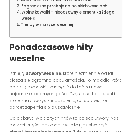
Zagraniczne przeboje na polskich weselach
Wolne kawałki – nieodzowny element każdego
wesela
Trendy w muzyce weselnej
Ponadczasowe hity
weselne
Istnieją
utwory weselne
, które niezmiennie od lat
cieszą się ogromną popularnością. To melodie, które
potrafią rozbawić i zachęcić do tańca nawet
najbardziej opornych gości. Często są to piosenki,
które znają wszystkie pokolenia, co sprawia, że
parkiet zapełnia się błyskawicznie.
Co ciekawe, wiele z tych hitów to polskie utwory. Nasi
rodzimi artyści doskonale wiedzą, jak stworzyć
chwytliwe melodie weselne
. Teksty są proste, łatwe