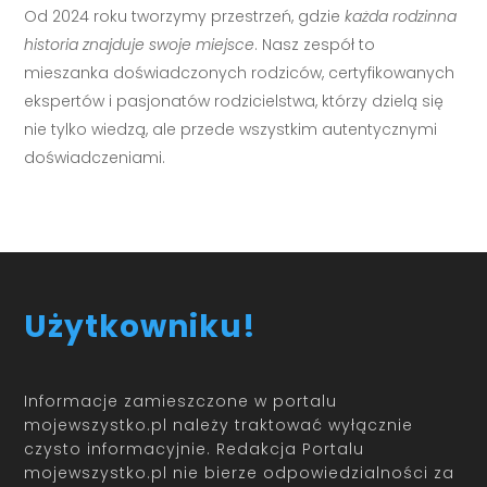
Od 2024 roku tworzymy przestrzeń, gdzie
każda rodzinna
historia znajduje swoje miejsce
. Nasz zespół to
mieszanka doświadczonych rodziców, certyfikowanych
ekspertów i pasjonatów rodzicielstwa, którzy dzielą się
nie tylko wiedzą, ale przede wszystkim autentycznymi
doświadczeniami.
Użytkowniku!
Informacje zamieszczone w portalu
mojewszystko.pl należy traktować wyłącznie
czysto informacyjnie. Redakcja Portalu
mojewszystko.pl nie bierze odpowiedzialności za