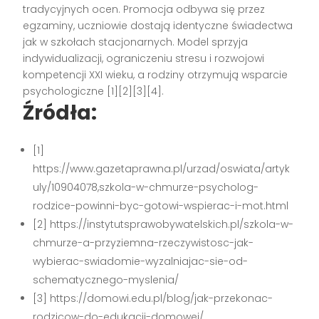
tradycyjnych ocen. Promocja odbywa się przez
egzaminy, uczniowie dostają identyczne świadectwa
jak w szkołach stacjonarnych. Model sprzyja
indywidualizacji, ograniczeniu stresu i rozwojowi
kompetencji XXI wieku, a rodziny otrzymują wsparcie
psychologiczne [1][2][3][4].
Źródła:
[1]
https://www.gazetaprawna.pl/urzad/oswiata/artyk
uly/10904078,szkola-w-chmurze-psycholog-
rodzice-powinni-byc-gotowi-wspierac-i-mot.html
[2] https://instytutsprawobywatelskich.pl/szkola-w-
chmurze-a-przyziemna-rzeczywistosc-jak-
wybierac-swiadomie-wyzalniajac-sie-od-
schematycznego-myslenia/
[3] https://domowi.edu.pl/blog/jak-przekonac-
rodzicow-do-edukacji-domowej/