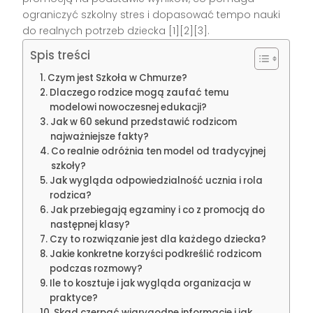
ograniczyć szkolny stres i dopasować tempo nauki
do realnych potrzeb dziecka [1][2][3].
Spis treści
Czym jest Szkoła w Chmurze?
Dlaczego rodzice mogą zaufać temu
modelowi nowoczesnej edukacji?
Jak w 60 sekund przedstawić rodzicom
najważniejsze fakty?
Co realnie odróżnia ten model od tradycyjnej
szkoły?
Jak wygląda odpowiedzialność ucznia i rola
rodzica?
Jak przebiegają egzaminy i co z promocją do
następnej klasy?
Czy to rozwiązanie jest dla każdego dziecka?
Jakie konkretne korzyści podkreślić rodzicom
podczas rozmowy?
Ile to kosztuje i jak wygląda organizacja w
praktyce?
Skąd czerpać wiarygodne informacje i jak