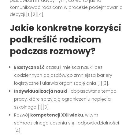
placówkami tradycyjnymi, co warto jasno
komunikować rodzicom w procesie podejmowania
decyzji [1][2][4].
Jakie konkretne korzyści
podkreślić rodzicom
podczas rozmowy?
Elastyczność
czasu i miejsca nauki, bez
codziennych dojazdów, co zmniejsza bariery
logistyczne i ułatwia organizację dnia [1][3].
Indywidualizacja nauki
i dopasowane tempo
pracy, które sprzyjają ograniczeniu napięcia
szkolnego [1][3].
Rozwój
kompetencji XXI wieku
, w tym
samodzielnego uczenia się i odpowiedzialności
[4].