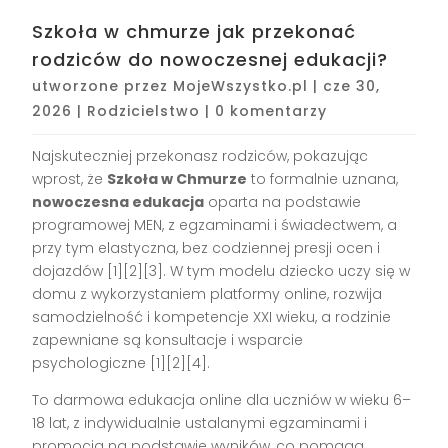
Szkoła w chmurze jak przekonać
rodziców do nowoczesnej edukacji?
utworzone przez
MojeWszystko.pl
|
cze 30,
2026
|
Rodzicielstwo
|
0 komentarzy
Najskuteczniej przekonasz rodziców, pokazując
wprost, że
Szkoła w Chmurze
to formalnie uznana,
nowoczesna edukacja
oparta na podstawie
programowej MEN, z egzaminami i świadectwem, a
przy tym elastyczna, bez codziennej presji ocen i
dojazdów [1][2][3]. W tym modelu dziecko uczy się w
domu z wykorzystaniem platformy online, rozwija
samodzielność i kompetencje XXI wieku, a rodzinie
zapewniane są konsultacje i wsparcie
psychologiczne [1][2][4].
To darmowa edukacja online dla uczniów w wieku 6–
18 lat, z indywidualnie ustalanymi egzaminami i
promocją na podstawie wyników, co pomaga