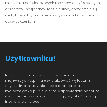
mieszanka doświadczonych rodziców, certyfikowanych
ekspertów i pasjonatów rodzicielstwa, którzy dzielą się
nie tylko wiedzą, ale przede wszystkim autentycznymi
doświadczeniami.
Użytkowniku!
Informacje zamieszczone w portalu
mojewszystko.pl należy traktować wyłącznie
czysto informacyjnie. Redakcja Portalu
mojewszystko.pl nie bierze odpowiedzialności za
ewentualne szkody, które mogą wynikać ze złej
interpretacji treści.