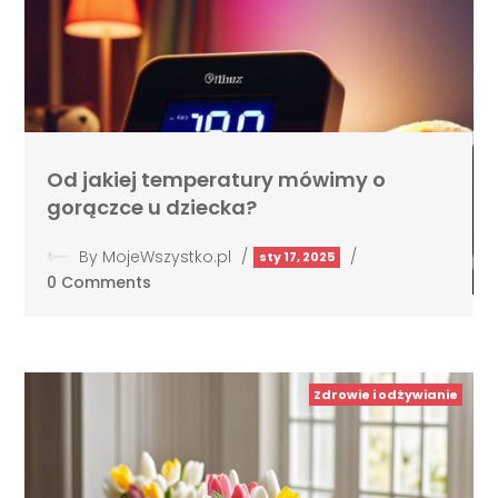
Od jakiej temperatury mówimy o
gorączce u dziecka?
By
MojeWszystko.pl
/
/
sty 17, 2025
0 Comments
Zdrowie i odżywianie