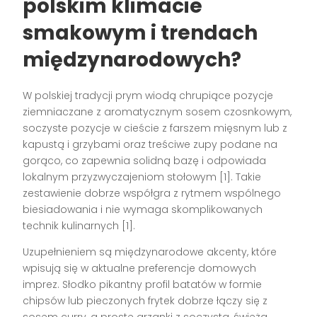
polskim klimacie
smakowym i trendach
międzynarodowych?
W polskiej tradycji prym wiodą chrupiące pozycje
ziemniaczane z aromatycznym sosem czosnkowym,
soczyste pozycje w cieście z farszem mięsnym lub z
kapustą i grzybami oraz treściwe zupy podane na
gorąco, co zapewnia solidną bazę i odpowiada
lokalnym przyzwyczajeniom stołowym [1]. Takie
zestawienie dobrze współgra z rytmem wspólnego
biesiadowania i nie wymaga skomplikowanych
technik kulinarnych [1].
Uzupełnieniem są międzynarodowe akcenty, które
wpisują się w aktualne preferencje domowych
imprez. Słodko pikantny profil batatów w formie
chipsów lub pieczonych frytek dobrze łączy się z
sosem curry, a proste grzanki z soczystą, świeżą