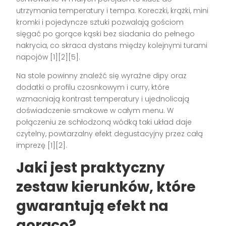
utrzymania temperatury i tempa. Koreczki, krążki, mini
kromki i pojedyncze sztuki pozwalają gościom
sięgać po gorące kąski bez siadania do pełnego
nakrycia, co skraca dystans między kolejnymi turami
napojów [1][2][5].
Na stole powinny znaleźć się wyraźne dipy oraz
dodatki o profilu czosnkowym i curry, które
wzmacniają kontrast temperatury i ujednolicają
doświadczenie smakowe w całym menu. W
połączeniu ze schłodzoną wódką taki układ daje
czytelny, powtarzalny efekt degustacyjny przez całą
imprezę [1][2].
Jaki jest praktyczny
zestaw kierunków, które
gwarantują efekt na
gorąco?