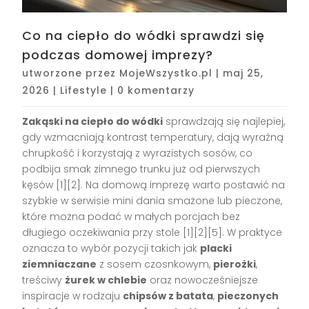
Co na ciepło do wódki sprawdzi się
podczas domowej imprezy?
utworzone przez
MojeWszystko.pl
|
maj 25,
2026
|
Lifestyle
|
0 komentarzy
Zakąski na ciepło do wódki
sprawdzają się najlepiej,
gdy wzmacniają kontrast temperatury, dają wyraźną
chrupkość i korzystają z wyrazistych sosów, co
podbija smak zimnego trunku już od pierwszych
kęsów [1][2]. Na domową imprezę warto postawić na
szybkie w serwisie mini dania smażone lub pieczone,
które można podać w małych porcjach bez
długiego oczekiwania przy stole [1][2][5]. W praktyce
oznacza to wybór pozycji takich jak
placki
ziemniaczane
z sosem czosnkowym,
pierożki
,
treściwy
żurek w chlebie
oraz nowocześniejsze
inspiracje w rodzaju
chipsów z batata
,
pieczonych