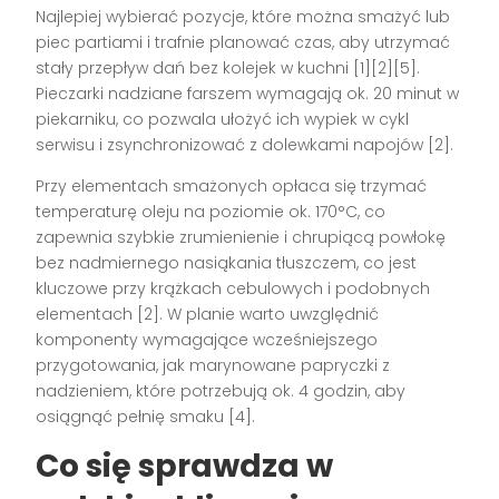
Najlepiej wybierać pozycje, które można smażyć lub
piec partiami i trafnie planować czas, aby utrzymać
stały przepływ dań bez kolejek w kuchni [1][2][5].
Pieczarki nadziane farszem wymagają ok. 20 minut w
piekarniku, co pozwala ułożyć ich wypiek w cykl
serwisu i zsynchronizować z dolewkami napojów [2].
Przy elementach smażonych opłaca się trzymać
temperaturę oleju na poziomie ok. 170°C, co
zapewnia szybkie zrumienienie i chrupiącą powłokę
bez nadmiernego nasiąkania tłuszczem, co jest
kluczowe przy krążkach cebulowych i podobnych
elementach [2]. W planie warto uwzględnić
komponenty wymagające wcześniejszego
przygotowania, jak marynowane papryczki z
nadzieniem, które potrzebują ok. 4 godzin, aby
osiągnąć pełnię smaku [4].
Co się sprawdza w