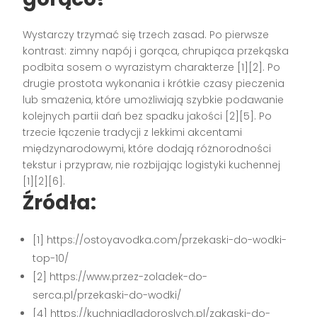
Wystarczy trzymać się trzech zasad. Po pierwsze
kontrast: zimny napój i gorąca, chrupiąca przekąska
podbita sosem o wyrazistym charakterze [1][2]. Po
drugie prostota wykonania i krótkie czasy pieczenia
lub smażenia, które umożliwiają szybkie podawanie
kolejnych partii dań bez spadku jakości [2][5]. Po
trzecie łączenie tradycji z lekkimi akcentami
międzynarodowymi, które dodają różnorodności
tekstur i przypraw, nie rozbijając logistyki kuchennej
[1][2][6].
Źródła:
[1] https://ostoyavodka.com/przekaski-do-wodki-
top-10/
[2] https://www.przez-zoladek-do-
serca.pl/przekaski-do-wodki/
[4] https://kuchniadladoroslych.pl/zakaski-do-