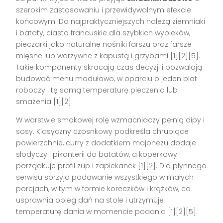
szerokim zastosowaniu i przewidywalnym efekcie
końcowym. Do najpraktyczniejszych należą ziemniaki
i bataty, ciasto francuskie dla szybkich wypieków,
pieczarki jako naturalne nośniki farszu oraz farsze
mięsne lub warzywne z kapustą i grzybami [1][2][5].
Takie komponenty skracają czas decyzji i pozwalają
budować menu modułowo, w oparciu o jeden blat
roboczy i tę samą temperaturę pieczenia lub
smażenia [1][2].
W warstwie smakowej rolę wzmacniaczy pełnią dipy i
sosy. Klasyczny czosnkowy podkreśla chrupiące
powierzchnie, curry z dodatkiem majonezu dodaje
słodyczy i pikanterii do batatów, a koperkowy
porządkuje profil zup i zapiekanek [1][2]. Dla płynnego
serwisu sprzyja podawanie wszystkiego w małych
porcjach, w tym w formie koreczków i krążków, co
usprawnia obieg dań na stole i utrzymuje
temperaturę dania w momencie podania [1][2][5].