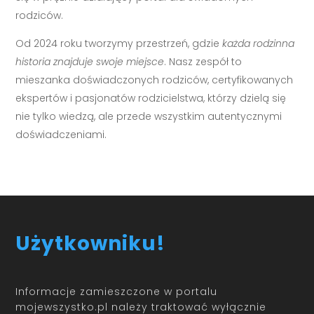
rodziców.
Od 2024 roku tworzymy przestrzeń, gdzie
każda rodzinna
historia znajduje swoje miejsce
. Nasz zespół to
mieszanka doświadczonych rodziców, certyfikowanych
ekspertów i pasjonatów rodzicielstwa, którzy dzielą się
nie tylko wiedzą, ale przede wszystkim autentycznymi
doświadczeniami.
Użytkowniku!
Informacje zamieszczone w portalu
mojewszystko.pl należy traktować wyłącznie