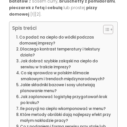
batatów
z sosem curry,
bruschetty z pomidorami
,
pieczarek z fetą i cebulą
lub prostej
pizzy
domowej
[1][2].
Spis treści
Co podać na ciepło do wódki podczas
domowej imprezy?
Dlaczego kontrast temperatury i tekstury
działa?
Jak dobrać szybkie zakąski na ciepło do
serwisu w trakcie imprezy?
Co się sprawdza w polskim klimacie
smakowym i trendach międzynarodowych?
Jakie składniki bazowe i sosy ułatwiają
planowanie menu?
Jak zaplanować logistykę przygotowań krok
po kroku?
Ile pozycji na ciepło wkomponować w menu?
Które metody obróbki dają najlepszy efekt przy
małym nakładzie pracy?
Co z podaniem i formą serwisu przy stole lub