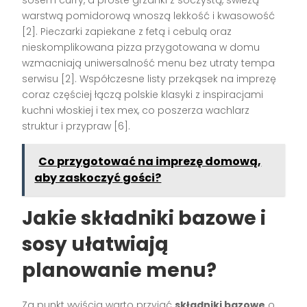
warstwą pomidorową wnoszą lekkość i kwasowość
[2]. Pieczarki zapiekane z fetą i cebulą oraz
nieskomplikowana pizza przygotowana w domu
wzmacniają uniwersalność menu bez utraty tempa
serwisu [2]. Współczesne listy przekąsek na imprezę
coraz częściej łączą polskie klasyki z inspiracjami
kuchni włoskiej i tex mex, co poszerza wachlarz
struktur i przypraw [6].
Co przygotować na imprezę domową,
aby zaskoczyć gości?
Jakie składniki bazowe i
sosy ułatwiają
planowanie menu?
Za punkt wyjścia warto przyjąć
składniki bazowe
o