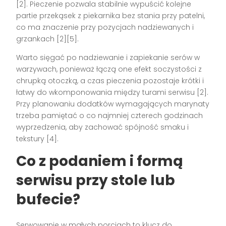
[2]. Pieczenie pozwala stabilnie wypuścić kolejne
partie przekąsek z piekarnika bez stania przy patelni,
co ma znaczenie przy pozycjach nadziewanych i
grzankach [2][5].
Warto sięgać po nadziewanie i zapiekanie serów w
warzywach, ponieważ łączą one efekt soczystości z
chrupką otoczką, a czas pieczenia pozostaje krótki i
łatwy do wkomponowania między turami serwisu [2].
Przy planowaniu dodatków wymagających marynaty
trzeba pamiętać o co najmniej czterech godzinach
wyprzedzenia, aby zachować spójność smaku i
tekstury [4].
Co z podaniem i formą
serwisu przy stole lub
bufecie?
Serwowanie w małych porcjach to klucz do