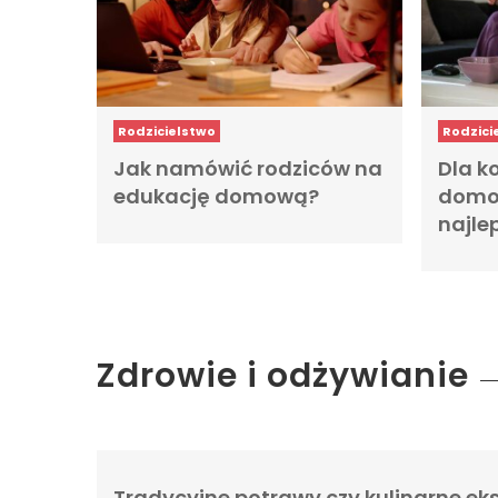
Rodzicielstwo
Rodzici
Jak namówić rodziców na
Dla k
edukację domową?
domow
najlep
Zdrowie i odżywianie
Tradycyjne potrawy czy kulinarne ek