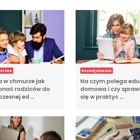
elstwo
Rozwój dziecka
a w chmurze jak
Na czym polega edu
onać rodziców do
domowa i czy spra
zesnej ed …
się w praktyc …