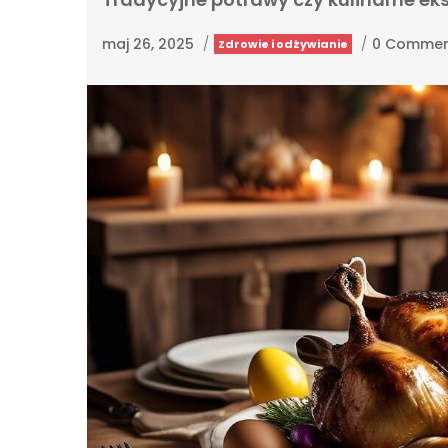
maj 26, 2025
/
/
0 Commen
Zdrowie i odżywianie