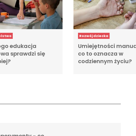
elstwo
Rozwój dziecka
ogo edukacja
Umiejętności manua
a sprawdzi się
co to oznacza w
iej?
codziennym życiu?
sperymenty - co …