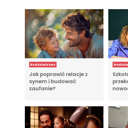
Rodzicielstwo
Rodzici
Jak poprawić relacje z
Szkoł
synem i budować
przek
zaufanie?
nowoc