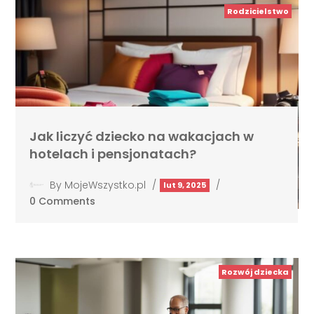
Rodzicielstwo
Jak liczyć dziecko na wakacjach w
hotelach i pensjonatach?
By
MojeWszystko.pl
/
/
lut 9, 2025
0 Comments
Rozwój dziecka