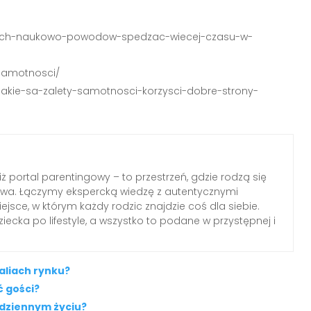
zonych-naukowo-powodow-spedzac-wiecej-czasu-w-
-samotnosci/
-jakie-sa-zalety-samotnosci-korzysci-dobre-strony-
iż portal parentingowy – to przestrzeń, gdzie rodzą się
elstwa. Łączymy ekspercką wiedzę z autentycznymi
jsce, w którym każdy rodzic znajdzie coś dla siebie.
ecka po lifestyle, a wszystko to podane w przystępnej i
aliach rynku?
ć gości?
odziennym życiu?