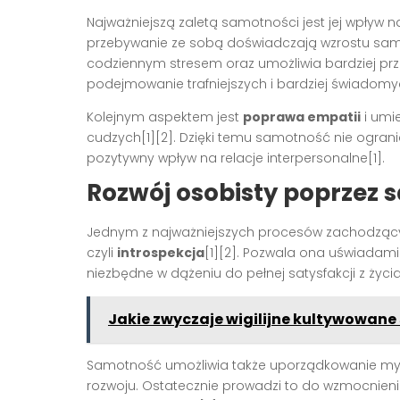
Najważniejszą zaletą samotności jest jej wpływ 
przebywanie ze sobą doświadczają wzrostu sa
codziennym stresem oraz umożliwia bardziej prze
podejmowanie trafniejszych i bardziej świadomyc
Kolejnym aspektem jest
poprawa empatii
i umie
cudzych[1][2]. Dzięki temu samotność nie ograni
pozytywny wpływ na relacje interpersonalne[1].
Rozwój osobisty poprzez
Jednym z najważniejszych procesów zachodzącyc
czyli
introspekcja
[1][2]. Pozwala ona uświadami
niezbędne w dążeniu do pełnej satysfakcji z życia[
Jakie zwyczaje wigilijne kultywowane
Samotność umożliwia także uporządkowanie myśli
rozwoju. Ostatecznie prowadzi to do wzmocnieni