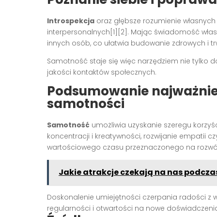
Introspekcja
oraz głębsze rozumienie własnych e
interpersonalnych[1][2]. Mając świadomość włas
innych osób, co ułatwia budowanie zdrowych i trw
Samotność staje się więc narzędziem nie tylko 
jakości kontaktów społecznych.
Podsumowanie najważni
samotności
Samotność
umożliwia uzyskanie szeregu korzyś
koncentracji i kreatywności, rozwijanie empatii cz
wartościowego czasu przeznaczonego na rozwój 
Jakie atrakcje czekają na nas podcza
Doskonalenie umiejętności czerpania radości z
regularności i otwartości na nowe doświadczenia, 