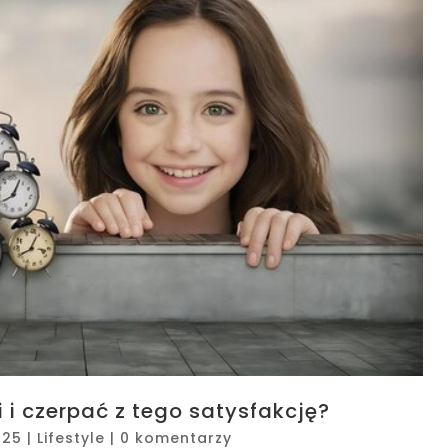
i czerpać z tego satysfakcję?
025
|
Lifestyle
|
0 komentarzy