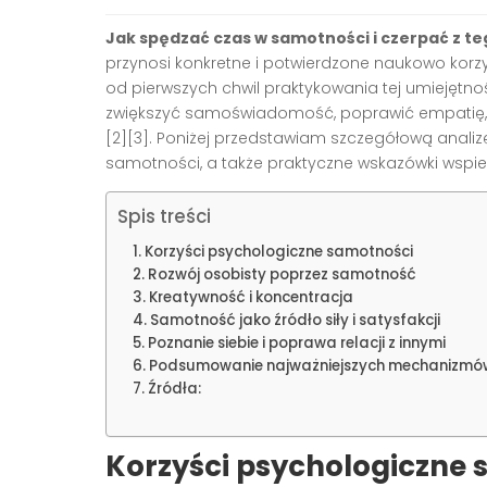
Jak spędzać czas w samotności i czerpać z te
przynosi konkretne i potwierdzone naukowo korz
od pierwszych chwil praktykowania tej umiejętno
zwiększyć samoświadomość, poprawić empatię, o
[2][3]. Poniżej przedstawiam szczegółową anali
samotności, a także praktyczne wskazówki wspie
Spis treści
Korzyści psychologiczne samotności
Rozwój osobisty poprzez samotność
Kreatywność i koncentracja
Samotność jako źródło siły i satysfakcji
Poznanie siebie i poprawa relacji z innymi
Podsumowanie najważniejszych mechanizmó
Źródła:
Korzyści psychologiczne