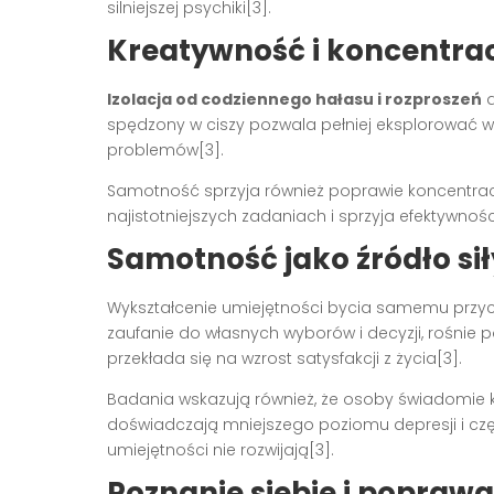
silniejszej psychiki[3].
Kreatywność i koncentra
Izolacja od codziennego hałasu i rozproszeń
d
spędzony w ciszy pozwala pełniej eksplorować 
problemów[3].
Samotność sprzyja również poprawie koncentra
najistotniejszych zadaniach i sprzyja efektywnośc
Samotność jako źródło siły
Wykształcenie umiejętności bycia samemu przyc
zaufanie do własnych wyborów i decyzji, rośnie 
przekłada się na wzrost satysfakcji z życia[3].
Badania wskazują również, że osoby świadomie
doświadczają mniejszego poziomu depresji i częś
umiejętności nie rozwijają[3].
Poznanie siebie i poprawa 