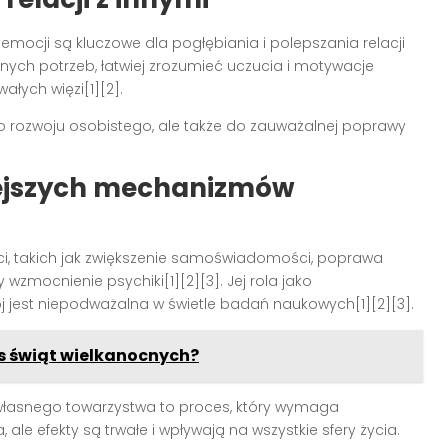
mocji są kluczowe dla pogłębiania i polepszania relacji
nych potrzeb, łatwiej zrozumieć uczucia i motywacje
ałych więzi[1][2].
do rozwoju osobistego, ale także do zauważalnej poprawy
ejszych mechanizmów
ci, takich jak zwiększenie samoświadomości, poprawa
y wzmocnienie psychiki[1][2][3]. Jej rola jako
jest niepodważalna w świetle badań naukowych[1][2][3].
s świąt wielkanocnych?
 własnego towarzystwa to proces, który wymaga
ale efekty są trwałe i wpływają na wszystkie sfery życia.