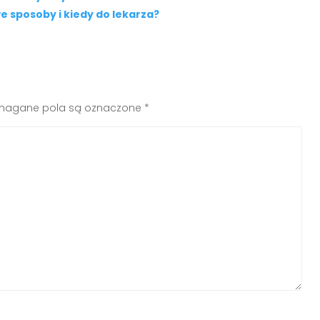
 sposoby i kiedy do lekarza?
agane pola są oznaczone
*