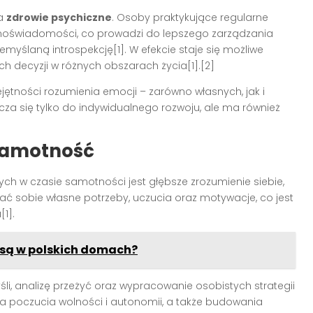
na
zdrowie psychiczne
. Osoby praktykujące regularne
moświadomości, co prowadzi do lepszego zarządzania
myślaną introspekcję[1]. W efekcie staje się możliwe
h decyzji w różnych obszarach życia[1].[2]
jętności rozumienia emocji – zarówno własnych, jak i
cza się tylko do indywidualnego rozwoju, ale ma również
 samotność
h w czasie samotności jest głębsze zrozumienie siebie,
ać sobie własne potrzeby, uczucia oraz motywacje, co jest
1].
 są w polskich domach?
, analizę przeżyć oraz wypracowanie osobistych strategii
a poczucia wolności i autonomii, a także budowania