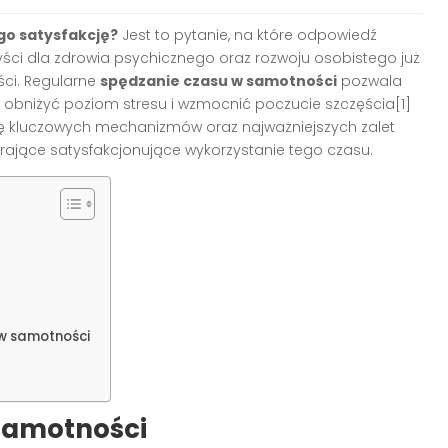
go satysfakcję?
Jest to pytanie, na które odpowiedź
yści dla zdrowia psychicznego oraz rozwoju osobistego już
ści. Regularne
spędzanie czasu w samotności
pozwala
bniżyć poziom stresu i wzmocnić poczucie szczęścia[1]
zę kluczowych mechanizmów oraz najważniejszych zalet
rające satysfakcjonujące wykorzystanie tego czasu.
w samotności
 samotności