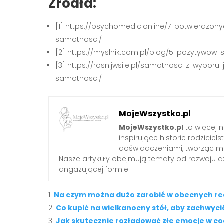
Źródła:
[1] https://psychomedic.online/7-potwierd
samotnosci/
[2] https://myslnik.com.pl/blog/5-pozytywow
[3] https://rosnijwsile.pl/samotnosc-z-wyboru
samotnosci/
MojeWszystko.pl
MojeWszystko.pl
to więcej n
inspirujące historie rodzici
doświadczeniami, tworząc mie
Nasze artykuły obejmują tematy od rozwoju dzi
angażującej formie.
Na czym można dużo zarobić w obecnych re
Co kupić na wielkanocny stół, aby zachwyci
Jak skutecznie rozładować złe emocje w c