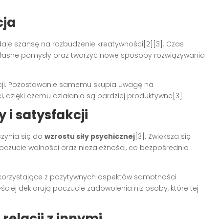
cja
aje szansę na rozbudzenie kreatywności[2][3]. Czas
własne pomysły oraz tworzyć nowe sposoby rozwiązywania
cji. Pozostawanie samemu skupia uwagę na
i, dzięki czemu działania są bardziej produktywne[3].
 i satysfakcji
zynia się do
wzrostu siły psychicznej
[3]. Zwiększa się
poczucie wolności oraz niezależności, co bezpośrednio
 korzystające z pozytywnych aspektów samotności
ciej deklarują poczucie zadowolenia niż osoby, które tej
relacji z innymi