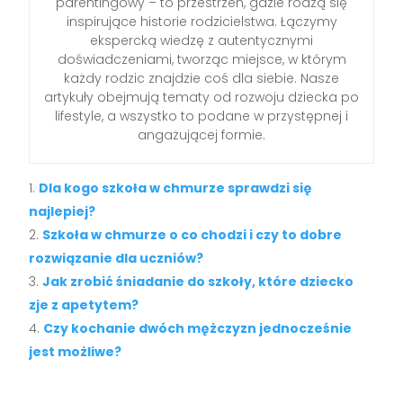
parentingowy – to przestrzeń, gdzie rodzą się
inspirujące historie rodzicielstwa. Łączymy
ekspercką wiedzę z autentycznymi
doświadczeniami, tworząc miejsce, w którym
każdy rodzic znajdzie coś dla siebie. Nasze
artykuły obejmują tematy od rozwoju dziecka po
lifestyle, a wszystko to podane w przystępnej i
angażującej formie.
Dla kogo szkoła w chmurze sprawdzi się
najlepiej?
Szkoła w chmurze o co chodzi i czy to dobre
rozwiązanie dla uczniów?
Jak zrobić śniadanie do szkoły, które dziecko
zje z apetytem?
Czy kochanie dwóch mężczyzn jednocześnie
jest możliwe?