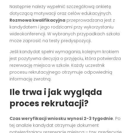
Następnie należy wypełnić szczegółową ankietę
dotyczącą motywacji oraz celów edukacyjnych.
Rozmowa kwalifikacyjna
przeprowadzana jest z
kandydatem i jego rodzicami przy wykorzystaniu
wideokonferencji. W wybranych przypadkach szkoła
może zaprosić na testy predyspozycji.
Jeśli kandydat spełni wymagania, kolejnym krokiem
jest pozytywna decyzja o przyjęciu, która potwierdza
rezerwację miejsca w szkole. Każdy uczestnik
procesu rekrutacyjnego otrzymuje odpowiednią
informację zwrotną.
Ile trwa i jak wygląda
proces rekrutacji?
Czas weryfikacji wniosku wynosi 2-3 tygodnie
. Po
tej analizie kandydat otrzymuje dokument
potwierdzający rezerwację miejsca – tzw. predecyzję.