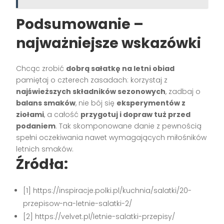
Podsumowanie –
najważniejsze wskazówki
Chcąc zrobić
dobrą sałatkę na letni obiad
pamiętaj o czterech zasadach: korzystaj z
najświeższych składników sezonowych
, zadbaj o
balans smaków
, nie bój się
eksperymentów z
ziołami
, a całość
przygotuj i dopraw tuż przed
podaniem
. Tak skomponowane danie z pewnością
spełni oczekiwania nawet wymagających miłośników
letnich smaków.
Źródła:
[1] https://inspiracje.polki.pl/kuchnia/salatki/20-
przepisow-na-letnie-salatki-2/
[2] https://velvet.pl/letnie-salatki-przepisy/