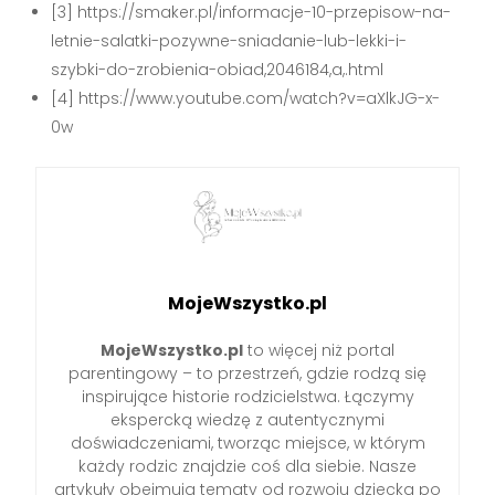
[3] https://smaker.pl/informacje-10-przepisow-na-
letnie-salatki-pozywne-sniadanie-lub-lekki-i-
szybki-do-zrobienia-obiad,2046184,a,.html
[4] https://www.youtube.com/watch?v=aXlkJG-x-
0w
MojeWszystko.pl
MojeWszystko.pl
to więcej niż portal
parentingowy – to przestrzeń, gdzie rodzą się
inspirujące historie rodzicielstwa. Łączymy
ekspercką wiedzę z autentycznymi
doświadczeniami, tworząc miejsce, w którym
każdy rodzic znajdzie coś dla siebie. Nasze
artykuły obejmują tematy od rozwoju dziecka po