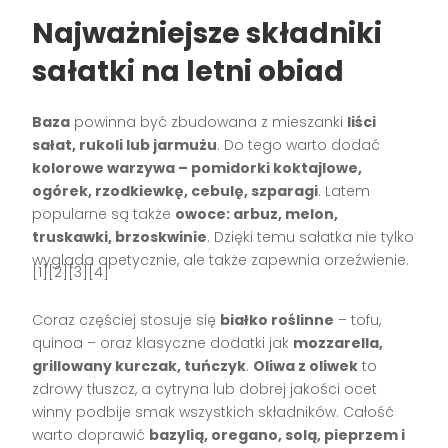
Najważniejsze składniki
sałatki na letni obiad
Baza
powinna być zbudowana z mieszanki
liści
sałat, rukoli lub jarmużu
. Do tego warto dodać
kolorowe warzywa – pomidorki koktajlowe,
ogórek, rzodkiewkę, cebulę, szparagi
. Latem
popularne są także
owoce: arbuz, melon,
truskawki, brzoskwinie
. Dzięki temu sałatka nie tylko
wygląda apetycznie, ale także zapewnia orzeźwienie.
[1][2][3][4]
Coraz częściej stosuje się
białko roślinne
– tofu,
quinoa – oraz klasyczne dodatki jak
mozzarella,
grillowany kurczak, tuńczyk
.
Oliwa z oliwek
to
zdrowy tłuszcz, a cytryna lub dobrej jakości ocet
winny podbije smak wszystkich składników. Całość
warto doprawić
bazylią, oregano, solą, pieprzem i