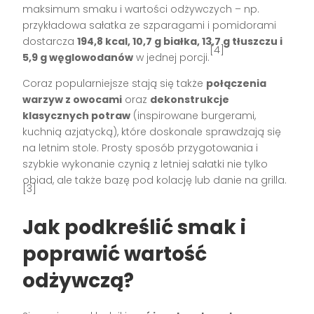
maksimum smaku i wartości odżywczych – np.
przykładowa sałatka ze szparagami i pomidorami
dostarcza
194,8 kcal, 10,7 g białka, 13,7 g tłuszczu i
[4]
5,9 g węglowodanów
w jednej porcji.
Coraz popularniejsze stają się także
połączenia
warzyw z owocami
oraz
dekonstrukcje
klasycznych potraw
(inspirowane burgerami,
kuchnią azjatycką), które doskonale sprawdzają się
na letnim stole. Prosty sposób przygotowania i
szybkie wykonanie czynią z letniej sałatki nie tylko
obiad, ale także bazę pod kolację lub danie na grilla.
[3]
Jak podkreślić smak i
poprawić wartość
odżywczą?