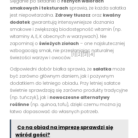
Sięganie po składniki o
różnych walorach
smakowych i teksturach
sprawia, że każda sałatka
jest niepowtarzalna.
Zdrowy tłuszcz
oraz
kwaśny
dodatek
gwarantują intensywniejsze doznania
smakowe i zwiększają biodostępność witamin (np.
witaminy A, E, K obecnych w warzywach). Nie
zapominaj o
świeżych ziołach
– one najskuteczniej
wzbogacają smak, nie przesłaniając naturalnej
[1][2][3][4]
świeżości warzyw i owoców.
Odpowiedni dobór białka sprawia, że
sałatka
może
być zarówno głównym daniem, jak i pożywnym
dodatkiem do letniego obiadu. Przy letniej sałatce
świetnie sprawdzają się zarówno produkty tradycyjne
(np. tuńczyk), jak i
nowoczesne alternatywy
roślinne
(np. quinoa, tofu), dzięki czemu można ją
łatwo dopasować do własnych potrzeb.
Co na obiad na imprezę sprawdzi się
wśród gości?