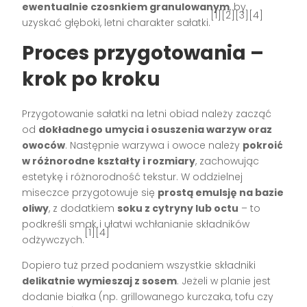
ewentualnie czosnkiem granulowanym
, by
[1][2][3][4]
uzyskać głęboki, letni charakter sałatki.
Proces przygotowania –
krok po kroku
Przygotowanie sałatki na letni obiad należy zacząć
od
dokładnego umycia i osuszenia warzyw oraz
owoców
. Następnie warzywa i owoce należy
pokroić
w różnorodne kształty i rozmiary
, zachowując
estetykę i różnorodność tekstur. W oddzielnej
miseczce przygotowuje się
prostą emulsję na bazie
oliwy
, z dodatkiem
soku z cytryny lub octu
– to
podkreśli smak i ułatwi wchłanianie składników
[1][4]
odżywczych.
Dopiero tuż przed podaniem wszystkie składniki
delikatnie wymieszaj z sosem
. Jeżeli w planie jest
dodanie białka (np. grillowanego kurczaka, tofu czy