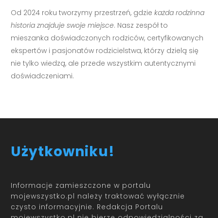
Od 2024 roku tworzymy przestrzeń, gdzie
każda rodzinna
historia znajduje swoje miejsce
. Nasz zespół to
mieszanka doświadczonych rodziców, certyfikowanych
ekspertów i pasjonatów rodzicielstwa, którzy dzielą się
nie tylko wiedzą, ale przede wszystkim autentycznymi
doświadczeniami.
Użytkowniku!
Informacje zamieszczone w portalu
mojewszystko.pl należy traktować wyłącznie
czysto informacyjnie. Redakcja Portalu
mojewszystko.pl nie bierze odpowiedzialności za