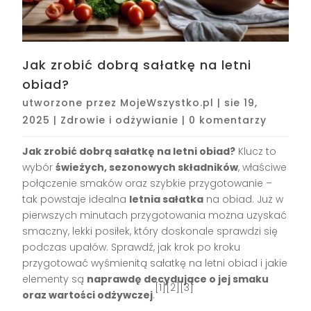
Jak zrobić dobrą sałatkę na letni
obiad?
utworzone przez
MojeWszystko.pl
|
sie 19,
2025
|
Zdrowie i odżywianie
|
0 komentarzy
Jak zrobić dobrą sałatkę na letni obiad?
Klucz to
wybór
świeżych, sezonowych składników
, właściwe
połączenie smaków oraz szybkie przygotowanie –
tak powstaje idealna
letnia sałatka
na obiad. Już w
pierwszych minutach przygotowania można uzyskać
smaczny, lekki posiłek, który doskonale sprawdzi się
podczas upałów. Sprawdź, jak krok po kroku
przygotować wyśmienitą sałatkę na letni obiad i jakie
elementy są
naprawdę decydujące o jej smaku
[1][2][3]
oraz wartości odżywczej
.