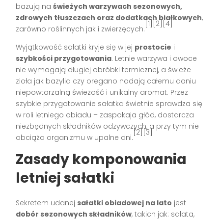
bazują na
świeżych warzywach sezonowych,
zdrowych tłuszczach oraz dodatkach białkowych
,
[1][2][4]
zarówno roślinnych jak i zwierzęcych.
Wyjątkowość sałatki kryje się w jej
prostocie
i
szybkości przygotowania
. Letnie warzywa i owoce
nie wymagają długiej obróbki termicznej, a świeże
zioła jak bazylia czy oregano nadają całemu daniu
niepowtarzalną świeżość i unikalny aromat. Przez
szybkie przygotowanie sałatka świetnie sprawdza się
w roli letniego obiadu – zaspokaja głód, dostarcza
niezbędnych składników odżywczych, a przy tym nie
[2][3]
obciąża organizmu w upalne dni.
Zasady komponowania
letniej sałatki
Sekretem udanej
sałatki obiadowej na lato
jest
dobór sezonowych składników
, takich jak: sałata,