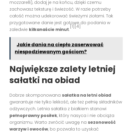
mozzarelli), dodaj je na końcu, dzięki czemu
zachowasz teksturę i świeżość. W razie potrzeby
całość można udekorować świeżymi ziołami. Tak
przygotowane danie jest gotowe do podania w
[1][4]
zaledwie
kilkanaście minut
.
Jakie dania na ciepło zaserwować
niespodziewanym gościom?
Największe zalety letniej
sałatki na obiad
Dobrze skomponowana
sałatka na letni obiad
gwarantuje nie tylko lekkość, ale też pełnię składników
odżywczych. Letnia sałatka z białkiem stanowi
pełnoprawny posiłek
, który nasyca i nie obciąża
organizmu. Warto zwrócić uwagę na
sezonowość
warzyw i owoców
, bo pozwala to uzyskać