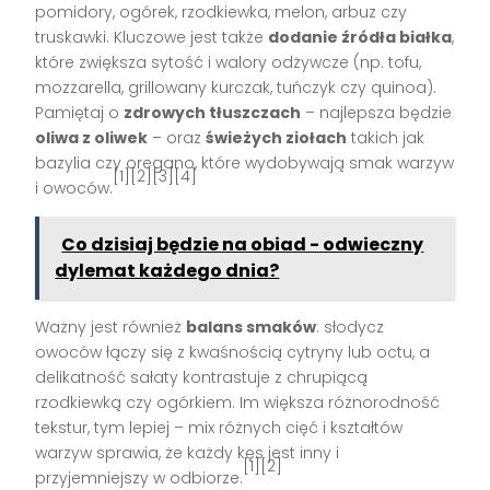
pomidory, ogórek, rzodkiewka, melon, arbuz czy
truskawki. Kluczowe jest także
dodanie źródła białka
,
które zwiększa sytość i walory odżywcze (np. tofu,
mozzarella, grillowany kurczak, tuńczyk czy quinoa).
Pamiętaj o
zdrowych tłuszczach
– najlepsza będzie
oliwa z oliwek
– oraz
świeżych ziołach
takich jak
bazylia czy oregano, które wydobywają smak warzyw
[1][2][3][4]
i owoców.
Co dzisiaj będzie na obiad - odwieczny
dylemat każdego dnia?
Ważny jest również
balans smaków
: słodycz
owoców łączy się z kwaśnością cytryny lub octu, a
delikatność sałaty kontrastuje z chrupiącą
rzodkiewką czy ogórkiem. Im większa różnorodność
tekstur, tym lepiej – mix różnych cięć i kształtów
warzyw sprawia, że każdy kęs jest inny i
[1][2]
przyjemniejszy w odbiorze.