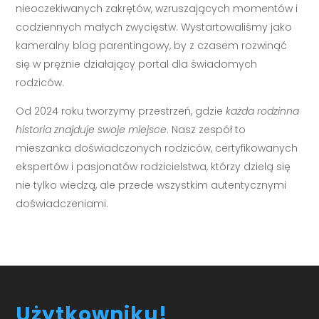
nieoczekiwanych zakrętów, wzruszających momentów i
codziennych małych zwycięstw. Wystartowaliśmy jako
kameralny blog parentingowy, by z czasem rozwinąć
się w prężnie działający portal dla świadomych
rodziców.
Od 2024 roku tworzymy przestrzeń, gdzie
każda rodzinna
historia znajduje swoje miejsce
. Nasz zespół to
mieszanka doświadczonych rodziców, certyfikowanych
ekspertów i pasjonatów rodzicielstwa, którzy dzielą się
nie tylko wiedzą, ale przede wszystkim autentycznymi
doświadczeniami.
Użytkowniku!