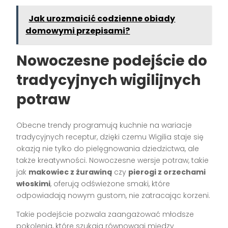
Jak urozmaicić codzienne obiady
domowymi przepisami?
Nowoczesne podejście do
tradycyjnych wigilijnych
potraw
Obecne trendy programują kuchnie na wariacje
tradycyjnych receptur, dzięki czemu Wigilia staje się
okazją nie tylko do pielęgnowania dziedzictwa, ale
także kreatywności. Nowoczesne wersje potraw, takie
jak
makowiec z żurawiną
czy
pierogi z orzechami
włoskimi
, oferują odświeżone smaki, które
odpowiadają nowym gustom, nie zatracając korzeni.
Takie podejście pozwala zaangażować młodsze
pokolenia, które szukają równowagi między