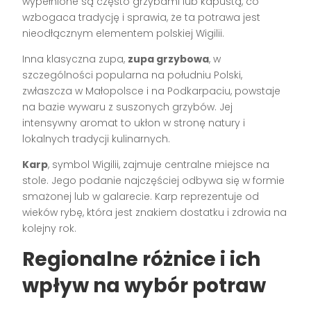
wypełnione są często grzybami lub kapustą, co
wzbogaca tradycję i sprawia, że ta potrawa jest
nieodłącznym elementem polskiej Wigilii.
Inna klasyczna zupa,
zupa grzybowa
, w
szczególności popularna na południu Polski,
zwłaszcza w Małopolsce i na Podkarpaciu, powstaje
na bazie wywaru z suszonych grzybów. Jej
intensywny aromat to ukłon w stronę natury i
lokalnych tradycji kulinarnych.
Karp
, symbol Wigilii, zajmuje centralne miejsce na
stole. Jego podanie najczęściej odbywa się w formie
smażonej lub w galarecie. Karp reprezentuje od
wieków rybę, która jest znakiem dostatku i zdrowia na
kolejny rok.
Regionalne różnice i ich
wpływ na wybór potraw