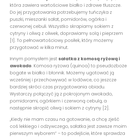
która zawiera wartościowe białko i zdrowe tłuszcze.
Do jej przygotowania potrzebujemy tuńczyka z
puszki, mieszanki sałat, pomidorów, ogórka i
czerwonej cebuli. Wszystko skrapiamy sokiem z
cytryny i oliwą z oliwek, doprawiamy solą i pieprzem
[1]. To pełnowartościowy posiłek, który możemy
przygotować w kilka minut.
Innym pomysłem jest
sałatka z komosą ryżową i
awokado
. Komosa ryżowa (quinoa) to pseudozboże
bogate w białko i błonnik. Możemy ugotować ją
wcześniej i przechowywać w lodówce, co jeszcze
bardziej skróci czas przygotowania obiadu.
Wystarczy połączyć ją z pokrojonym awokado,
pomidorami, ogórkiem i czerwoną cebulą, a
następnie skropić oliwą i sokiem z cytryny [2].
„Kiedy nie mam czasu na gotowanie, a chcę zjeść
coś lekkiego i odżywczego, sałatka jest zawsze moim
pierwszym wyborem” – to podejście, które sprawdza