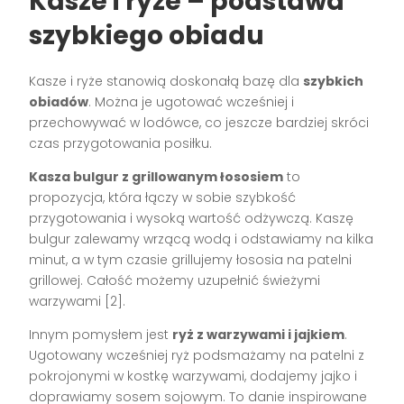
Kasze i ryże – podstawa
szybkiego obiadu
Kasze i ryże stanowią doskonałą bazę dla
szybkich
obiadów
. Można je ugotować wcześniej i
przechowywać w lodówce, co jeszcze bardziej skróci
czas przygotowania posiłku.
Kasza bulgur z grillowanym łososiem
to
propozycja, która łączy w sobie szybkość
przygotowania i wysoką wartość odżywczą. Kaszę
bulgur zalewamy wrzącą wodą i odstawiamy na kilka
minut, a w tym czasie grillujemy łososia na patelni
grillowej. Całość możemy uzupełnić świeżymi
warzywami [2].
Innym pomysłem jest
ryż z warzywami i jajkiem
.
Ugotowany wcześniej ryż podsmażamy na patelni z
pokrojonymi w kostkę warzywami, dodajemy jajko i
doprawiamy sosem sojowym. To danie inspirowane