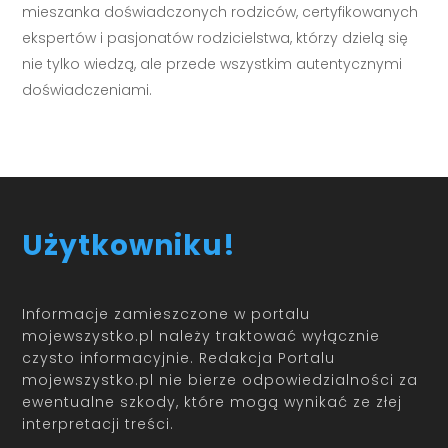
mieszanka doświadczonych rodziców, certyfikowanych
ekspertów i pasjonatów rodzicielstwa, którzy dzielą się
nie tylko wiedzą, ale przede wszystkim autentycznymi
doświadczeniami.
Użytkowniku!
Informacje zamieszczone w portalu
mojewszystko.pl należy traktować wyłącznie
czysto informacyjnie. Redakcja Portalu
mojewszystko.pl nie bierze odpowiedzialności za
ewentualne szkody, które mogą wynikać ze złej
interpretacji treści.