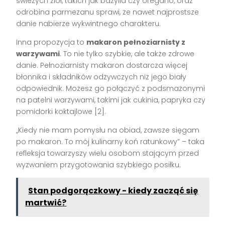
świeżych ziół, takich jak bazylia czy oregano, oraz
odrobina parmezanu sprawi, że nawet najprostsze
danie nabierze wykwintnego charakteru.
Inna propozycja to
makaron pełnoziarnisty z
warzywami
. To nie tylko szybkie, ale także zdrowe
danie. Pełnoziarnisty makaron dostarcza więcej
błonnika i składników odżywczych niż jego biały
odpowiednik. Możesz go połączyć z podsmażonymi
na patelni warzywami, takimi jak cukinia, papryka czy
pomidorki koktajlowe [2].
„Kiedy nie mam pomysłu na obiad, zawsze sięgam
po makaron. To mój kulinarny koń ratunkowy” – taka
refleksja towarzyszy wielu osobom stającym przed
wyzwaniem przygotowania szybkiego posiłku.
Stan podgorączkowy - kiedy zacząć się
martwić?