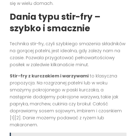
się w wielu domach.
Dania typu stir-fry –
szybko i smacznie
Technika stir-fry, czyli szybkiego smażenia składników
na gorącej patelni, jest idealna, gdy zależy nam na
czasie. Pozwala przygotować pełnowartościowy
posiłek w zaledwie kilkanaście minut.
Stir-fry z kurczakiem i warzywami
to klasyczna
propozycja. Na rozgrzanej patelni lub w woku
smażymy pokrojonego w paski kurczaka, a
następnie dodajemy pokrojone warzywa, takie jak
papryka, marchew, cukinia czy brokuł. Całość
doprawiamy sosem sojowym, imbirem i czosnkiem
[1][2]. Danie możemy podawać z ryżem lub
makaronem.