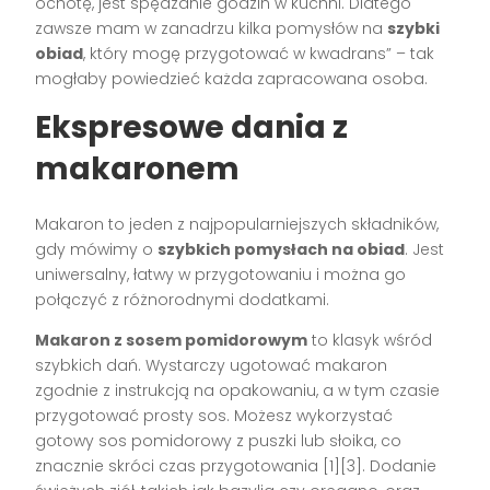
ochotę, jest spędzanie godzin w kuchni. Dlatego
zawsze mam w zanadrzu kilka pomysłów na
szybki
obiad
, który mogę przygotować w kwadrans” – tak
mogłaby powiedzieć każda zapracowana osoba.
Ekspresowe dania z
makaronem
Makaron to jeden z najpopularniejszych składników,
gdy mówimy o
szybkich pomysłach na obiad
. Jest
uniwersalny, łatwy w przygotowaniu i można go
połączyć z różnorodnymi dodatkami.
Makaron z sosem pomidorowym
to klasyk wśród
szybkich dań. Wystarczy ugotować makaron
zgodnie z instrukcją na opakowaniu, a w tym czasie
przygotować prosty sos. Możesz wykorzystać
gotowy sos pomidorowy z puszki lub słoika, co
znacznie skróci czas przygotowania [1][3]. Dodanie