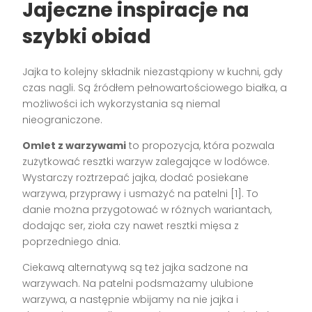
Jajeczne inspiracje na
szybki obiad
Jajka to kolejny składnik niezastąpiony w kuchni, gdy
czas nagli. Są źródłem pełnowartościowego białka, a
możliwości ich wykorzystania są niemal
nieograniczone.
Omlet z warzywami
to propozycja, która pozwala
zużytkować resztki warzyw zalegające w lodówce.
Wystarczy roztrzepać jajka, dodać posiekane
warzywa, przyprawy i usmażyć na patelni [1]. To
danie można przygotować w różnych wariantach,
dodając ser, zioła czy nawet resztki mięsa z
poprzedniego dnia.
Ciekawą alternatywą są też jajka sadzone na
warzywach. Na patelni podsmażamy ulubione
warzywa, a następnie wbijamy na nie jajka i