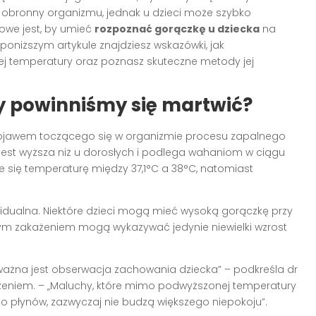
obronny organizmu, jednak u dzieci może szybko
owe jest, by umieć
rozpoznać gorączkę u dziecka
na
niższym artykule znajdziesz wskazówki, jak
j temperatury oraz poznasz skuteczne metody jej
dy powinniśmy się martwić?
objawem toczącego się w organizmie procesu zapalnego
ie jest wyższa niż u dorosłych i podlega wahaniom w ciągu
 się temperaturę między 37,1°C a 38°C, natomiast
ywidualna. Niektóre dzieci mogą mieć wysoką gorączkę przy
szym zakażeniem mogą wykazywać jedynie niewielki wzrost
 ważna jest obserwacja zachowania dziecka” – podkreśla dr
czeniem. – „Maluchy, które mimo podwyższonej temperatury
żo płynów, zazwyczaj nie budzą większego niepokoju”.