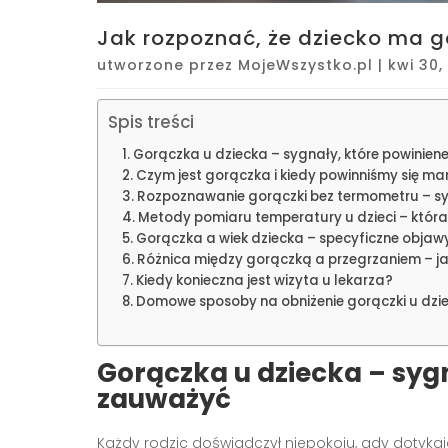
Jak rozpoznać, że dziecko ma 
utworzone przez
MojeWszystko.pl
|
kwi 30,
Spis treści
Gorączka u dziecka – sygnały, które powinie
Czym jest gorączka i kiedy powinniśmy się ma
Rozpoznawanie gorączki bez termometru – s
Metody pomiaru temperatury u dzieci – która 
Gorączka a wiek dziecka – specyficzne obja
Różnica między gorączką a przegrzaniem – ja
Kiedy konieczna jest wizyta u lekarza?
Domowe sposoby na obniżenie gorączki u dzi
Gorączka u dziecka – syg
zauważyć
Każdy rodzic doświadczył niepokoju, gdy dotyka