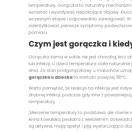
temperaturę. Gorączka to naturalny mechanizm 
wzrastać i wywoływać niepokojące objawy. Klucz
wczesnym etapie i odpowiednio zareagować. W po
zidentyfikować pierwsze symptomy podwyższone
pomiaru.
Czym jest gorączka i kie
Gorączka sama w sobie nie jest chorobą, lecz 
lub infekcji. U dzieci temperatura ciała naturaln
dnia. Za stan podgorączkowy u maluchów uznaje
gorączka u dziecka
to wartość powyżej 38°C.
Warto pamiętać, że reakcja na infekcję jest ind
drobnej infekcji, podczas gdy inne z poważniej
temperatury.
„Mierzenie temperatury to podstawa, ale równie
Anna Kowalska, pediatra z wieloletnim doświad
są aktywne, mają apetyt i piją wystarczająco du