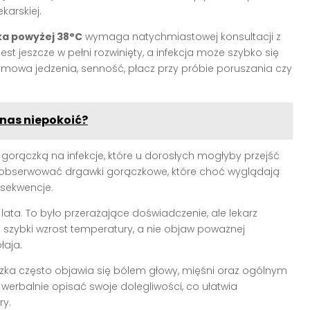
karskiej.
a powyżej 38°C
wymaga natychmiastowej konsultacji z
st jeszcze w pełni rozwinięty, a infekcja może szybko się
dmowa jedzenia, senność, płacz przy próbie poruszania czy
nas niepokoić?
ą gorączką na infekcje, które u dorosłych mogłyby przejść
obserwować drgawki gorączkowe, które choć wyglądają
sekwencje.
ata. To było przerażające doświadczenie, ale lekarz
a szybki wzrost temperatury, a nie objaw poważnej
łaja.
czka często objawia się bólem głowy, mięśni oraz ogólnym
werbalnie opisać swoje dolegliwości, co ułatwia
ry.