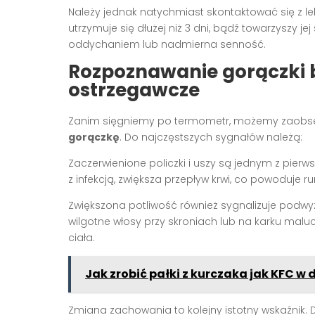
Należy jednak natychmiast skontaktować się z l
utrzymuje się dłużej niż 3 dni, bądź towarzyszy jej
oddychaniem lub nadmierna senność.
Rozpoznawanie gorączki 
ostrzegawcze
Zanim sięgniemy po termometr, możemy zaobse
gorączkę
. Do najczęstszych sygnałów należą:
Zaczerwienione policzki i uszy są jednym z pi
z infekcją, zwiększa przepływ krwi, co powoduje 
Zwiększona potliwość również sygnalizuje podw
wilgotne włosy przy skroniach lub na karku mal
ciała.
Jak zrobić pałki z kurczaka jak KFC
Zmiana zachowania to kolejny istotny wskaźnik.