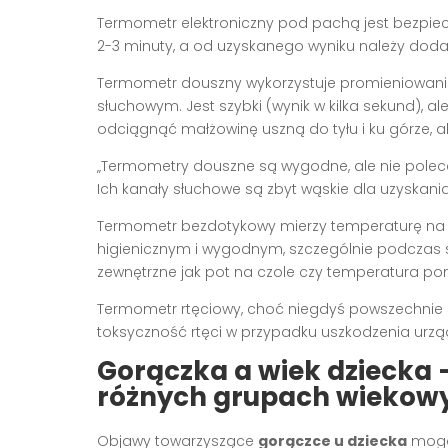
Termometr elektroniczny pod pachą jest bezpiec
2-3 minuty, a od uzyskanego wyniku należy doda
Termometr douszny wykorzystuje promieniowan
słuchowym. Jest szybki (wynik w kilka sekund), al
odciągnąć małżowinę uszną do tyłu i ku górze, a
„Termometry douszne są wygodne, ale nie poleca
Ich kanały słuchowe są zbyt wąskie dla uzyskani
Termometr bezdotykowy mierzy temperaturę na c
higienicznym i wygodnym, szczególnie podczas sn
zewnętrzne jak pot na czole czy temperatura 
Termometr rtęciowy, choć niegdyś powszechnie s
toksyczność rtęci w przypadku uszkodzenia urzą
Gorączka a wiek dziecka 
różnych grupach wiekow
Objawy towarzyszące
gorączce u dziecka
mogą 