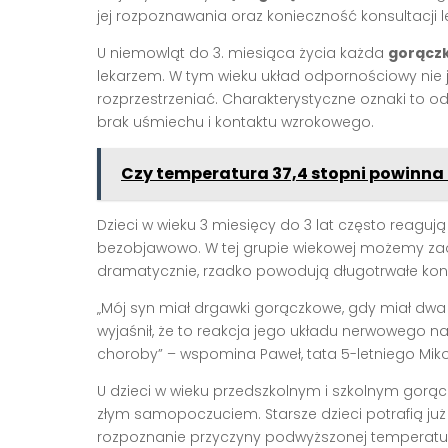
jej rozpoznawania oraz konieczność konsultacji le
U niemowląt do 3. miesiąca życia każda
gorączk
lekarzem. W tym wieku układ odpornościowy nie je
rozprzestrzeniać. Charakterystyczne oznaki to o
brak uśmiechu i kontaktu wzrokowego.
Czy temperatura 37,4 stopni powinna 
Dzieci w wieku 3 miesięcy do 3 lat często reaguj
bezobjawowo. W tej grupie wiekowej możemy za
dramatycznie, rzadko powodują długotrwałe kon
„Mój syn miał drgawki gorączkowe, gdy miał dwa l
wyjaśnił, że to reakcja jego układu nerwowego n
choroby” – wspomina Paweł, tata 5-letniego Miko
U dzieci w wieku przedszkolnym i szkolnym gorą
złym samopoczuciem. Starsze dzieci potrafią już 
rozpoznanie przyczyny podwyższonej temperatu