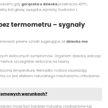
ekarzem, gdy
gorączka u dziecka
przekracza 40°C,
 silny ból głowy, wysypka, wymioty, trudności z
bez termometru – sygnały
rwować pewne oznaki sugerujące, że
dziecko ma
erwszych widocznych symptomów. Organizm dziecka, walcząc
rumieńce, szczególnie widoczne na twarzy.
yższoną temperaturę. Nierzadko rodzice zauważają
ucha, co jest efektem naturalnego mechanizmu chłodzenia
 w domowych warunkach?
 Dziecko może być bardziej marudne, rozdrażnione lub