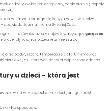
maluch, który zwykle jest energiczny, nagle staje się ospały
eraturę.
rzekać na zimno. Domaga się kocyka nawet w ciepłym
” – opowiada Joanna, mama 6-letniej Zosi.
agnieniu to również częsty objaw towarzyszący
gorączce
je więcej płynów, jednocześnie zmniejszając
eakcją na podwyższoną temperaturę ciała. U niemowląt
i piersiowej, a u starszych dzieci przyspieszony oddech
y u dzieci – która jest
 zależy od wieku dziecka oraz dostępnego sprzętu.
 na kilka sposobów: