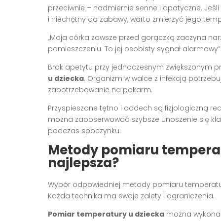
przeciwnie – nadmiernie senne i apatyczne. Jeśli 
i niechętny do zabawy, warto zmierzyć jego temp
„Moja córka zawsze przed gorączką zaczyna na
pomieszczeniu. To jej osobisty sygnał alarmowy
Brak apetytu przy jednoczesnym zwiększonym pr
u dziecka
. Organizm w walce z infekcją potrzebu
zapotrzebowanie na pokarm.
Przyspieszone tętno i oddech są fizjologiczną r
można zaobserwować szybsze unoszenie się klatk
podczas spoczynku.
Metody pomiaru temperatur
najlepsza?
Wybór odpowiedniej metody pomiaru temperatury
Każda technika ma swoje zalety i ograniczenia.
Pomiar temperatury u dziecka
można wykonać