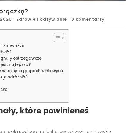
gorączkę?
 2025
|
Zdrowie i odżywianie
|
0 komentarzy
neś zauważyć
rtwić?
ygnały ostrzegawcze
jest najlepsza?
wy w różnych grupach wiekowych
k je odróżnić?
ecka
nały, które powinieneś
jąc czoła swojego malucha, wyczuł wyższą niż zwykle