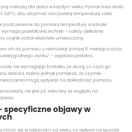
zną metodą dla dzieci w każdym wieku. Pomiar trwa około
ć 0,5°C, aby otrzymać rzeczywistą temperaturę ciała.
ie podczerwone do pomiaru temperatury w kanale
e wymaga prawidłowej techniki – należy delikatnie
by czujnik został właściwie umieszczony.
m ich do pomiaru u niemowląt poniżej 6. miesiąca życia.
a wiarygodnego wyniku” – wyjaśnia pediatra.
zole, nie wymagając kontaktu ze skórą, co czyni go
u dziecka. Należy jednak pamiętać, że czynniki
pomieszczenia mogą wpływać na dokładność pomiaru.
tosowany, nie jest już zalecany ze względu na
dzenia.
– specyficzne objawy w
ych
różnić się w zależności od wieku, co wpływa na sposób