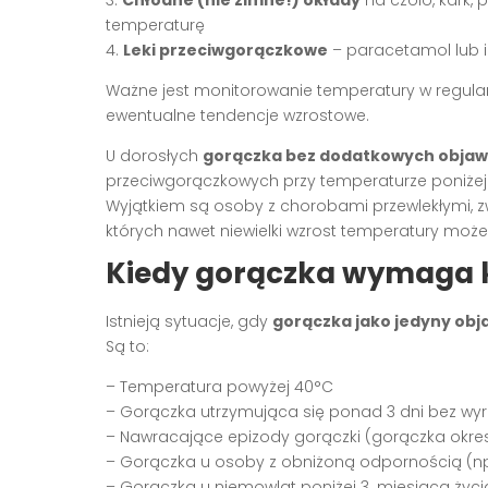
3.
Chłodne (nie zimne!) okłady
na czoło, kark,
temperaturę
4.
Leki przeciwgorączkowe
– paracetamol lub 
Ważne jest monitorowanie temperatury w regular
ewentualne tendencje wzrostowe.
U dorosłych
gorączka bez dodatkowych obja
przeciwgorączkowych przy temperaturze poniżej 
Wyjątkiem są osoby z chorobami przewlekłymi, z
których nawet niewielki wzrost temperatury moż
Kiedy gorączka wymaga k
Istnieją sytuacje, gdy
gorączka jako jedyny obj
Są to:
– Temperatura powyżej 40°C
– Gorączka utrzymująca się ponad 3 dni bez wyr
– Nawracające epizody gorączki (gorączka okr
– Gorączka u osoby z obniżoną odpornością (np.
– Gorączka u niemowląt poniżej 3. miesiąca życi