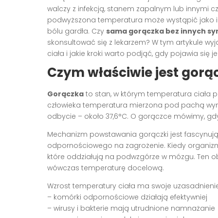
walczy z infekcją, stanem zapalnym lub innymi
podwyższona temperatura może wystąpić jako iz
bólu gardła. Czy
sama gorączka bez innych 
skonsultować się z lekarzem? W tym artykule wy
ciała i jakie kroki warto podjąć, gdy pojawia się j
Czym właściwie jest gorąc
Gorączka
to stan, w którym temperatura ciała 
człowieka temperatura mierzona pod pachą wynos
odbycie – około 37,6°C. O gorączce mówimy, gdy 
Mechanizm powstawania gorączki jest fascynując
odpornościowego na zagrożenie. Kiedy organizm 
które oddziałują na podwzgórze w mózgu. Ten ob
wówczas temperaturę docelową.
Wzrost temperatury ciała ma swoje uzasadnienie
– komórki odpornościowe działają efektywniej
– wirusy i bakterie mają utrudnione namnażanie