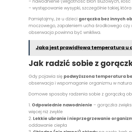
– nawodnienie (wilgotność błon śluzowych, il
– występowanie wysypki, szczególnie takiej, któr
Pamiętajmy, że u dzieci
gorączka bez innych o
moczowego, zapaleniem ucha środkowego czy 
obserwacja powinna być wnikliwa.
Jaka jest prawidłowa temperatura u dz
Jak radzić sobie z gorąc
Gdy pojawia się
podwyższona temperatura be
obserwacja i wspomaganie organizmu w naturaln
Domowe sposoby radzenia sobie z gorączką ob
1.
Odpowiednie nawodnienie
– gorączka zwiększ
więcej niż zwykle
2.
Lekkie ubranie i nieprzegrzewanie organiz
oddawanie ciepła