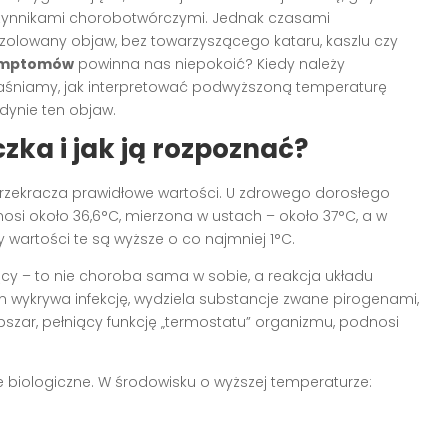
 czynnikami chorobotwórczymi. Jednak czasami
olowany objaw, bez towarzyszącego kataru, kaszlu czy
symptomów
powinna nas niepokoić? Kiedy należy
jaśniamy, jak interpretować podwyższoną temperaturę
edynie ten objaw.
zka i jak ją rozpoznać?
przekracza prawidłowe wartości. U zdrowego dorosłego
i około 36,6°C, mierzona w ustach – około 37°C, a w
wartości te są wyższe o co najmniej 1°C.
y – to nie choroba sama w sobie, a reakcja układu
wykrywa infekcję, wydziela substancje zwane pirogenami,
szar, pełniący funkcję „termostatu” organizmu, podnosi
 biologiczne. W środowisku o wyższej temperaturze: