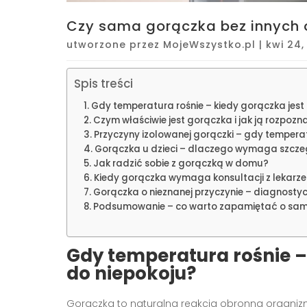
Czy sama gorączka bez innych 
utworzone przez
MojeWszystko.pl
|
kwi 24,
Spis treści
Gdy temperatura rośnie – kiedy gorączka jes
Czym właściwie jest gorączka i jak ją rozpozn
Przyczyny izolowanej gorączki – gdy tempera
Gorączka u dzieci – dlaczego wymaga szcze
Jak radzić sobie z gorączką w domu?
Kiedy gorączka wymaga konsultacji z lekarz
Gorączka o nieznanej przyczynie – diagnosty
Podsumowanie – co warto zapamiętać o sam
Gdy temperatura rośnie 
do niepokoju?
Gorączka to naturalna reakcja obronna organizmu, 