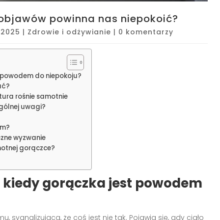
objawów powinna nas niepokoić?
 2025
|
Zdrowie i odżywianie
|
0 komentarzy
t powodem do niepokoju?
ać?
tura rośnie samotnie
gólnej uwagi?
em?
czne wyzwanie
otnej gorączce?
– kiedy gorączka jest powodem
sygnalizująca, że coś jest nie tak. Pojawia się, gdy ciało