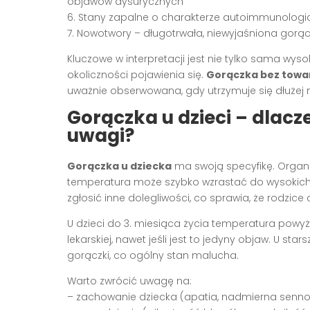
objawów dysurycznych
6. Stany zapalne o charakterze autoimmunolog
7. Nowotwory – długotrwała, niewyjaśniona g
Kluczowe w interpretacji jest nie tylko sama wyso
okoliczności pojawienia się.
Gorączka bez towar
uważnie obserwowana, gdy utrzymuje się dłużej ni
Gorączka u dzieci – dlac
uwagi?
Gorączka u dziecka
ma swoją specyfikę. Organi
temperatura może szybko wzrastać do wysokich w
zgłosić inne dolegliwości, co sprawia, że rodzic
U dzieci do 3. miesiąca życia temperatura powyż
lekarskiej, nawet jeśli jest to jedyny objaw. U s
gorączki, co ogólny stan malucha.
Warto zwrócić uwagę na:
– zachowanie dziecka (apatia, nadmierna sennoś