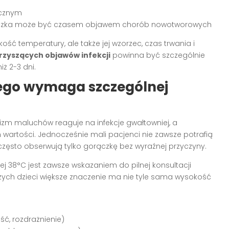
icznym
orączka może być czasem objawem chorób nowotworowych
kość temperatury, ale także jej wzorzec, czas trwania i
zyszących objawów infekcji
powinna być szczególnie
ż 2-3 dni.
zego wymaga szczególnej
zm maluchów reaguje na infekcje gwałtowniej, a
artości. Jednocześnie mali pacjenci nie zawsze potrafią
e często obserwują tylko gorączkę bez wyraźnej przyczyny.
ej 38°C jest zawsze wskazaniem do pilnej konsultacji
tarszych dzieci większe znaczenie ma nie tyle sama wysokość
ć, rozdrażnienie)