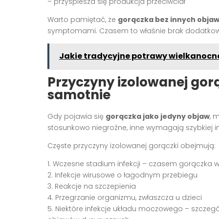
– przyspiesza się produkcja przeciwciał
Warto pamiętać, że
gorączka bez innych obja
symptomami. Czasem to właśnie brak dodatkow
Jakie tradycyjne potrawy wielkanocne
Przyczyny izolowanej gor
samotnie
Gdy pojawia się
gorączka jako jedyny objaw
, 
stosunkowo niegroźne, inne wymagają szybkiej i
Częste przyczyny izolowanej gorączki obejmują:
1. Wczesne stadium infekcji – czasem gorączka 
2. Infekcje wirusowe o łagodnym przebiegu
3. Reakcje na szczepienia
4. Przegrzanie organizmu, zwłaszcza u dzieci
5. Niektóre infekcje układu moczowego – szcze