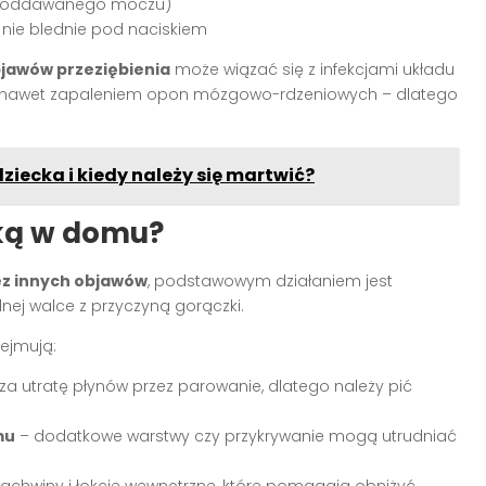
ość oddawanego moczu)
a nie blednie pod naciskiem
bjawów przeziębienia
może wiązać się z infekcjami układu
nawet zapaleniem opon mózgowo-rdzeniowych – dlatego
iecka i kiedy należy się martwić?
zką w domu?
z innych objawów
, podstawowym działaniem jest
ej walce z przyczyną gorączki.
ejmują:
a utratę płynów przez parowanie, dlatego należy pić
mu
– dodatkowe warstwy czy przykrywanie mogą utrudniać