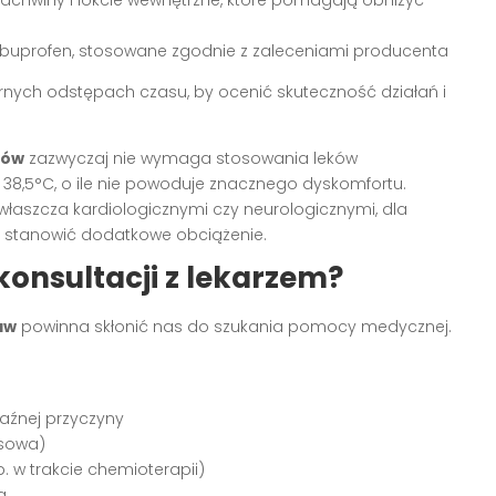
 pachwiny i łokcie wewnętrzne, które pomagają obniżyć
ibuprofen, stosowane zgodnie z zaleceniami producenta
nych odstępach czasu, by ocenić skuteczność działań i
wów
zazwyczaj nie wymaga stosowania leków
38,5°C, o ile nie powoduje znacznego dyskomfortu.
właszcza kardiologicznymi czy neurologicznymi, dla
e stanowić dodatkowe obciążenie.
onsultacji z lekarzem?
aw
powinna skłonić nas do szukania pomocy medycznej.
aźnej przyczyny
esowa)
 w trakcie chemioterapii)
a