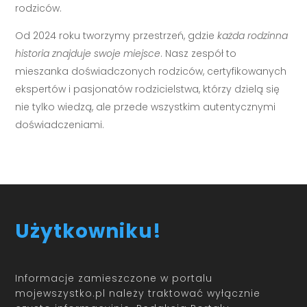
rodziców.
Od 2024 roku tworzymy przestrzeń, gdzie
każda rodzinna
historia znajduje swoje miejsce
. Nasz zespół to
mieszanka doświadczonych rodziców, certyfikowanych
ekspertów i pasjonatów rodzicielstwa, którzy dzielą się
nie tylko wiedzą, ale przede wszystkim autentycznymi
doświadczeniami.
Użytkowniku!
Informacje zamieszczone w portalu
mojewszystko.pl należy traktować wyłącznie