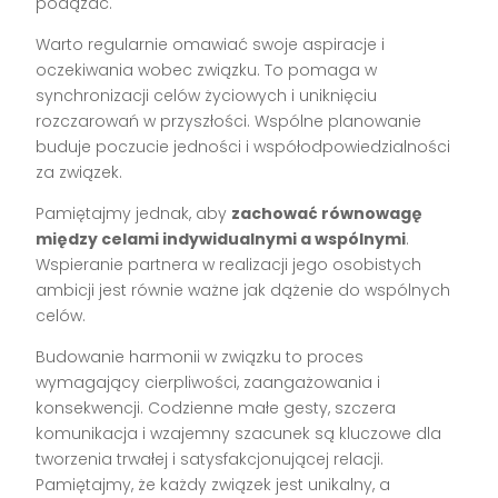
podążać.
Warto regularnie omawiać swoje aspiracje i
oczekiwania wobec związku. To pomaga w
synchronizacji celów życiowych i uniknięciu
rozczarowań w przyszłości. Wspólne planowanie
buduje poczucie jedności i współodpowiedzialności
za związek.
Pamiętajmy jednak, aby
zachować równowagę
między celami indywidualnymi a wspólnymi
.
Wspieranie partnera w realizacji jego osobistych
ambicji jest równie ważne jak dążenie do wspólnych
celów.
Budowanie harmonii w związku to proces
wymagający cierpliwości, zaangażowania i
konsekwencji. Codzienne małe gesty, szczera
komunikacja i wzajemny szacunek są kluczowe dla
tworzenia trwałej i satysfakcjonującej relacji.
Pamiętajmy, że każdy związek jest unikalny, a