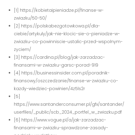
[1] https://kobietaipieniadze.pl/finanse-w-
zwiazku/50-50/
[2] https://polskabezgotowkowa.pl/dla-
ciebie/artykuly/jak-nie-klocic-sie-o-pieniadze-w-
zwiazku-co-powinniscie-ustalic-przed-wspolnym-
zyciem/
[3] https://cardina.pl/blog/jak-zarzadzac-
finansami-w-zwiazku-garsc-porad-919
[4] https://businessinsider.com.pl/poradnik-
finansowy/oszczedzanie/finanse-w-zwiazku-co-
kazdy-wiedziec-powinien/4z5ls2r
[5]
https://www.santanderconsumer.pl/gfx/santander/
userfiles/_public/scb_2024_portfel_w_zwiazku.pdf
[6] https://www.vogue.pl/a/jak-zarzadzac-
finansami-w-zwiazku-sprawdzone-zasady-