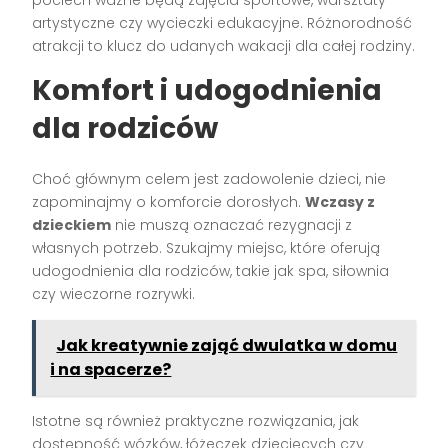
pociech ważne będą zajęcia sportowe, warsztaty
artystyczne czy wycieczki edukacyjne. Różnorodność
atrakcji to klucz do udanych wakacji dla całej rodziny.
Komfort i udogodnienia
dla rodziców
Choć głównym celem jest zadowolenie dzieci, nie
zapominajmy o komforcie dorosłych.
Wczasy z
dzieckiem
nie muszą oznaczać rezygnacji z
własnych potrzeb. Szukajmy miejsc, które oferują
udogodnienia dla rodziców, takie jak spa, siłownia
czy wieczorne rozrywki.
Jak kreatywnie zająć dwulatka w domu
i na spacerze?
Istotne są również praktyczne rozwiązania, jak
dostępność wózków, łóżeczek dziecięcych czy