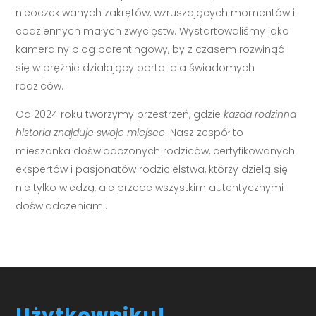
nieoczekiwanych zakrętów, wzruszających momentów i
codziennych małych zwycięstw. Wystartowaliśmy jako
kameralny blog parentingowy, by z czasem rozwinąć
się w prężnie działający portal dla świadomych
rodziców.
Od 2024 roku tworzymy przestrzeń, gdzie
każda rodzinna
historia znajduje swoje miejsce
. Nasz zespół to
mieszanka doświadczonych rodziców, certyfikowanych
ekspertów i pasjonatów rodzicielstwa, którzy dzielą się
nie tylko wiedzą, ale przede wszystkim autentycznymi
doświadczeniami.
Użytkowniku!