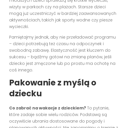
młodszych dzieci sprawdzą się krótkie wycieczki,
wizyty w parkach czy na plażach. Starsze dzieci
mogą już uczestniczyć w bardziej zaawansowanych
aktywnościach, takich jak sporty wodne czy piesze
wycieczki.
Pamiętajmy jednak, aby nie przeładować programu
– dzieci potrzebują też czasu na odpoczynek i
swobodną zabawę. Elastyczność jest kluczem do
sukcesu – bądźmy gotowi na zmianę planów, jeśli
dziecko jest zmęczone lub po prostu ma ochotę na
coś innego.
Pakowanie z myślą o
dziecku
Co zabrać na wakacje z dzieckiem?
To pytanie,
które zadaje sobie wielu rodziców. Podstawą są
oczywiście ubrania dostosowane do pogody i
planowanych aktywności. Nie zapomnijmy o kremie z