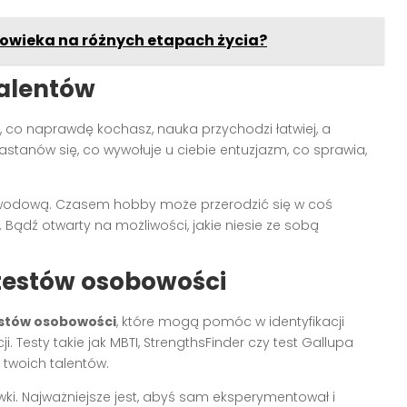
łowieka na różnych etapach życia?
talentów
ś, co naprawdę kochasz, nauka przychodzi łatwiej, a
astanów się, co wywołuje u ciebie entuzjazm, co sprawia,
awodową. Czasem hobby może przerodzić się w coś
 Bądź otwarty na możliwości, jakie niesie ze sobą
 testów osobowości
estów osobowości
, które mogą pomóc w identyfikacji
 Testy takie jak MBTI, StrengthsFinder czy test Gallupa
twoich talentów.
ówki. Najważniejsze jest, abyś sam eksperymentował i