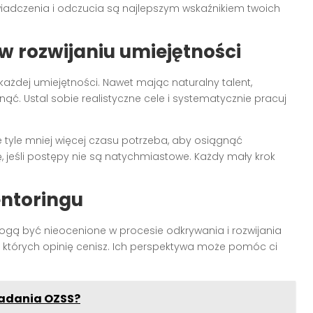
wiadczenia i odczucia są najlepszym wskaźnikiem twoich
w rozwijaniu umiejętności
każdej umiejętności. Nawet mając naturalny talent,
inąć. Ustal sobie realistyczne cele i systematycznie pracuj
e tyle mniej więcej czasu potrzeba, aby osiągnąć
ię, jeśli postępy nie są natychmiastowe. Każdy mały krok
entoringu
ogą być nieocenione w procesie odkrywania i rozwijania
b, których opinię cenisz. Ich perspektywa może pomóc ci
badania OZSS?