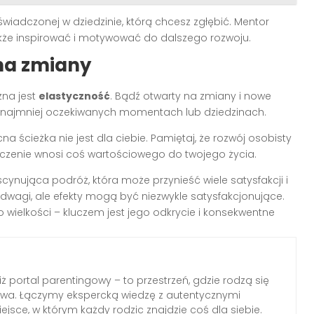
iadczonej w dziedzinie, którą chcesz zgłębić. Mentor
akże inspirować i motywować do dalszego rozwoju.
 na zmiany
żna jest
elastyczność
. Bądź otwarty na zmiany i nowe
 najmniej oczekiwanych momentach lub dziedzinach.
ecna ścieżka nie jest dla ciebie. Pamiętaj, że rozwój osobisty
adczenie wnosi coś wartościowego do twojego życia.
scynująca podróż, która może przynieść wiele satysfakcji i
odwagi, ale efekty mogą być niezwykle satysfakcjonujące.
 wielkości – kluczem jest jego odkrycie i konsekwentne
iż portal parentingowy – to przestrzeń, gdzie rodzą się
elstwa. Łączymy ekspercką wiedzę z autentycznymi
jsce, w którym każdy rodzic znajdzie coś dla siebie.