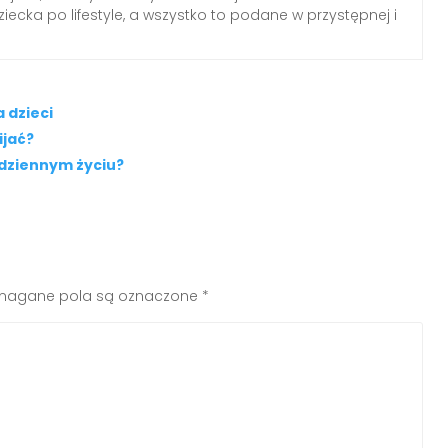
ecka po lifestyle, a wszystko to podane w przystępnej i
 dzieci
ijać?
odziennym życiu?
agane pola są oznaczone
*