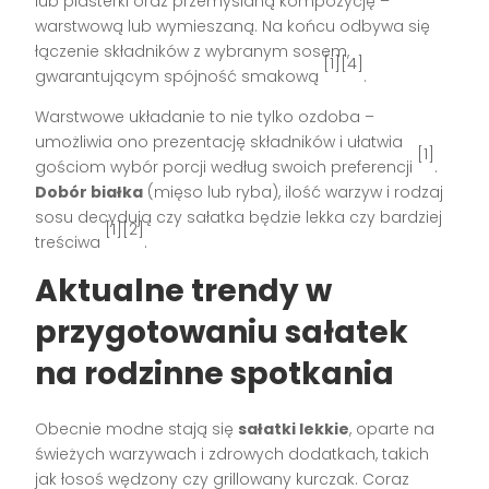
lub plasterki oraz przemyślaną kompozycję –
warstwową lub wymieszaną. Na końcu odbywa się
łączenie składników z wybranym sosem,
[1][4]
gwarantującym spójność smakową
.
Warstwowe układanie to nie tylko ozdoba –
umożliwia ono prezentację składników i ułatwia
[1]
gościom wybór porcji według swoich preferencji
.
Dobór białka
(mięso lub ryba), ilość warzyw i rodzaj
sosu decydują czy sałatka będzie lekka czy bardziej
[1][2]
treściwa
.
Aktualne trendy w
przygotowaniu sałatek
na rodzinne spotkania
Obecnie modne stają się
sałatki lekkie
, oparte na
świeżych warzywach i zdrowych dodatkach, takich
jak łosoś wędzony czy grillowany kurczak. Coraz