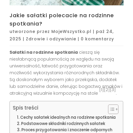
Jakie sałatki polecacie na rodzinne
spotkania?
utworzone przez
MojeWszystko.pl
|
paź 24,
2025
|
Zdrowie i odżywianie
|
0 komentarzy
Sałatki na rodzinne spotkania
cieszą się
niesłabnącą popularnością ze względu na swoją
uniwersalność, łatwość przygotowania oraz
możliwość wykorzystania różnorodnych składników.
Są doskonałym wyborem jako przekąska, dodatek
lub samodzielne danie, oferując bogactwo smaków i
[1][2][3]
atrakcyjną wizualnie kompozycję na stole
.
Spis treści
Cechy sałatek idealnych na rodzinne spotkania
Podstawowe składniki rodzinnych sałatek
Proces przygotowania i znaczenie odpornych