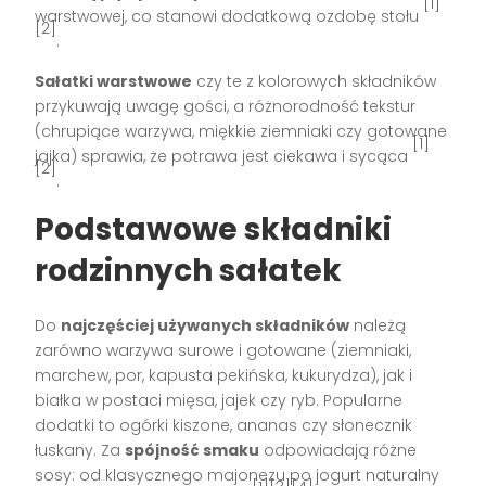
[1]
warstwowej, co stanowi dodatkową ozdobę stołu
[2]
.
Sałatki warstwowe
czy te z kolorowych składników
przykuwają uwagę gości, a różnorodność tekstur
(chrupiące warzywa, miękkie ziemniaki czy gotowane
[1]
jajka) sprawia, że potrawa jest ciekawa i sycąca
[2]
.
Podstawowe składniki
rodzinnych sałatek
Do
najczęściej używanych składników
należą
zarówno warzywa surowe i gotowane (ziemniaki,
marchew, por, kapusta pekińska, kukurydza), jak i
białka w postaci mięsa, jajek czy ryb. Popularne
dodatki to ogórki kiszone, ananas czy słonecznik
łuskany. Za
spójność smaku
odpowiadają różne
sosy: od klasycznego majonezu po jogurt naturalny