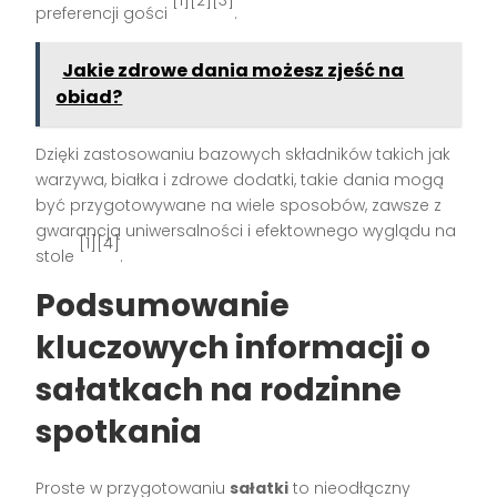
[1][2][3]
preferencji gości
.
Jakie zdrowe dania możesz zjeść na
obiad?
Dzięki zastosowaniu bazowych składników takich jak
warzywa, białka i zdrowe dodatki, takie dania mogą
być przygotowywane na wiele sposobów, zawsze z
gwarancją uniwersalności i efektownego wyglądu na
[1][4]
stole
.
Podsumowanie
kluczowych informacji o
sałatkach na rodzinne
spotkania
Proste w przygotowaniu
sałatki
to nieodłączny