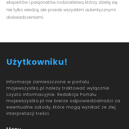
ekspertów i pasjonatów rodzicielstwa, którzy dzielą się
nie tylko wiedzą, ale przede wszystkim autentycznymi
doświadczeniami.
Użytkowniku!
Informacje zamieszczone w portalu
mojewszystko.pl należy traktować wyłącznie
czysto informacyjnie. Redakcja Portalu
mojewszystko.pl nie bierze odpowiedzialności za
ewentualne szkody, które mogą wynikać ze złej
interpretacji treści.