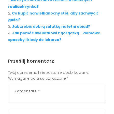
Na czym można dużo zarobić w obecnych
realiach rynku?
Co kupić na wielkanocny stół, aby zachwycić
gości?
Jak zrobić dobrą sałatkę na letni obiad?
Jak pomóc dwulatkowi z gorączką – domowe
sposoby i kiedy do lekarza?
Prześlij komentarz
Twój adres email nie zostanie opublikowany.
Wymagane pola są oznaczone
*