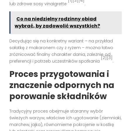
[1][3][4]
lub zdrowe sosy vinaigrette
.
Co na niedzielny rodzinny obiad
wybrać, by zadowolić wszystkich?
Decydując się na konkretny wariant – na przykład
sałatkę z makaronem czy z ryżem – można łatwo
zróżnicować finalny charakter dania, zależnie od
[2][3]
preferencji i potrzeb uczestników spotkania
.
Proces przygotowania i
znaczenie
odpornych na
porowanie składników
Tradycyjny proces obejmuje staranny wybór
świeżych warzyw, właściwe ich ugotowanie (ziemniaki,
marchew, jajka), równomierne pokrojenie w kostkę