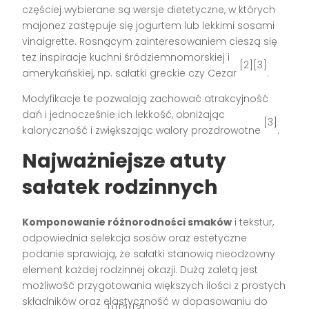
częściej wybierane są wersje dietetyczne, w których
majonez zastępuje się jogurtem lub lekkimi sosami
vinaigrette. Rosnącym zainteresowaniem cieszą się
też inspiracje kuchni śródziemnomorskiej i
[2][3]
amerykańskiej, np. sałatki greckie czy Cezar
.
Modyfikacje te pozwalają zachować atrakcyjność
dań i jednocześnie ich lekkość, obniżając
[3]
kaloryczność i zwiększając walory prozdrowotne
.
Najważniejsze atuty
sałatek rodzinnych
Komponowanie różnorodności smaków
i tekstur,
odpowiednia selekcja sosów oraz estetyczne
podanie sprawiają, że sałatki stanowią nieodzowny
element każdej rodzinnej okazji. Dużą zaletą jest
możliwość przygotowania większych ilości z prostych
składników oraz elastyczność w dopasowaniu do