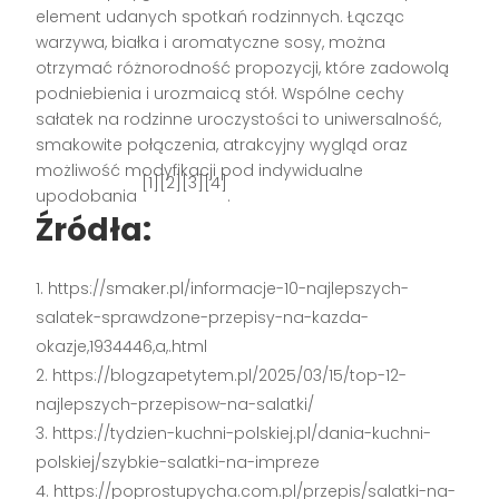
element udanych spotkań rodzinnych. Łącząc
warzywa, białka i aromatyczne sosy, można
otrzymać różnorodność propozycji, które zadowolą
podniebienia i urozmaicą stół. Wspólne cechy
sałatek na rodzinne uroczystości to uniwersalność,
smakowite połączenia, atrakcyjny wygląd oraz
możliwość modyfikacji pod indywidualne
[1][2][3][4]
upodobania
.
Źródła:
https://smaker.pl/informacje-10-najlepszych-
salatek-sprawdzone-przepisy-na-kazda-
okazje,1934446,a,.html
https://blogzapetytem.pl/2025/03/15/top-12-
najlepszych-przepisow-na-salatki/
https://tydzien-kuchni-polskiej.pl/dania-kuchni-
polskiej/szybkie-salatki-na-impreze
https://poprostupycha.com.pl/przepis/salatki-na-