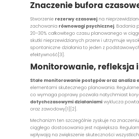
Znaczenie bufora czasowe
Stworzenie
rezerwy czasowej
na nieprzewidzian
zachowania
równowagi psychicznej
. Badania 
20–30% całkowitego czasu planowanego w ciągu dn
skutki nieprzewidzianych przerw i utrzymuje wys
spontaniczne działania to jeden z podstawowyc
efektywność[3].
Monitorowanie, refleksja 
Stałe monitorowanie postępów oraz analiza 
elementami skutecznego planowania. Regularne 
co wymaga poprawy pozwala natychmiast koryg
dotychczasowymi działaniami
wyklucza powtar
oraz zawodowy[1][2].
Mechanizm ten szczególnie zyskuje na znaczeniu
ciągłego dostosowania jest największa. Regular
wpływają na zwiększenie skuteczności wszystkic