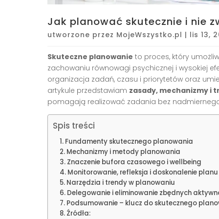
Jak planować skutecznie i nie 
utworzone przez
MojeWszystko.pl
|
lis 13, 
Skuteczne planowanie
to proces, który umożl
zachowaniu równowagi psychicznej i wysokiej ef
organizacja zadań, czasu i priorytetów oraz umi
artykule przedstawiam
zasady, mechanizmy i t
pomagają realizować zadania bez nadmiernego s
Spis treści
Fundamenty skutecznego planowania
Mechanizmy i metody planowania
Znaczenie bufora czasowego i wellbeing
Monitorowanie, refleksja i doskonalenie planu
Narzędzia i trendy w planowaniu
Delegowanie i eliminowanie zbędnych aktywn
Podsumowanie – klucz do skutecznego plano
Źródła: