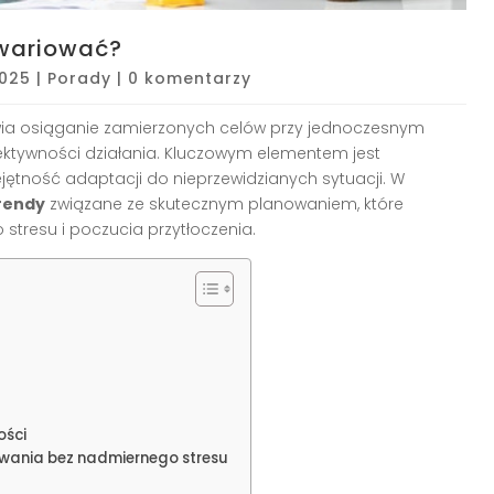
zwariować?
2025
|
Porady
|
0 komentarzy
iwia osiąganie zamierzonych celów przy jednoczesnym
ektywności działania. Kluczowym elementem jest
ejętność adaptacji do nieprzewidzianych sytuacji. W
rendy
związane ze skutecznym planowaniem, które
tresu i poczucia przytłoczenia.
ości
wania bez nadmiernego stresu