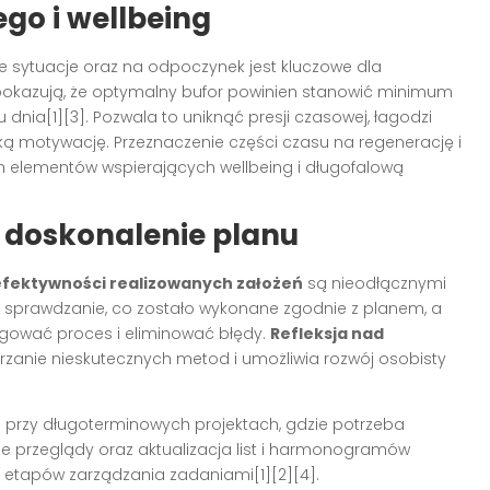
go i wellbeing
e sytuacje oraz na odpoczynek jest kluczowe dla
pokazują, że optymalny bufor powinien stanowić minimum
ia[1][3]. Pozwala to uniknąć presji czasowej, łagodzi
oką motywację. Przeznaczenie części czasu na regenerację i
h elementów wspierających wellbeing i długofalową
i doskonalenie planu
efektywności realizowanych założeń
są nieodłącznymi
sprawdzanie, co zostało wykonane zgodnie z planem, a
ować proces i eliminować błędy.
Refleksja nad
zanie nieskutecznych metod i umożliwia rozwój osobisty
 przy długoterminowych projektach, gdzie potrzeba
ne przeglądy oraz aktualizacja list i harmonogramów
h etapów zarządzania zadaniami[1][2][4].