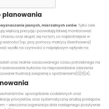
 planowania
wyznaczanie jasnych, mierzalnych celów
. Tylko cele
ą większą precyzję i pozwalają łatwiej monitorować
chaosu oraz skupić się na tym, co najistotniejsze w
ważności (np. przy pomocy matrycy Eisenhowera)
wać wysiłki na czynności o największym wpływie na
zadań oraz realnie oszacowanego czasu potrzebnego na
i rezerwowanie buforów na nieprzewidziane zdarzenia
owanie frustracji związanej z opóźnieniami[1][3][4].
anowania
 mechanizmów: sporządzanie codziennych oraz
kację priorytetów, oraz systematyczną analizę postępów.
m – wieczorna organizacja dnia następnego pozytywnie