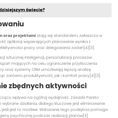
dzisiejszym świecie?
nowaniu
m oraz projektami
stają się standardem, zwłaszcza w
ość aplikacji wspierających planowanie wynika z
efektywności pracy oraz delegowania zadań[4][3].
cji sztucznej inteligencji, personalizacji procesów
ązań mających na celu ograniczenie przytłoczenia
y oraz systemy CRM umożliwiają lepszą analizę
jąc zarówno produktywność, jak i komfort pracy[4][3].
nie zbędnych aktywności
cząco wpływa na ogólną wydajność. Zasada Pareto
 wybrane działania, dlatego kluczowe jest eliminowanie
, jeśli jest to możliwe. Wdrażanie tego podejścia pomaga
ieny psychicznej podczas realizacji planów[3].