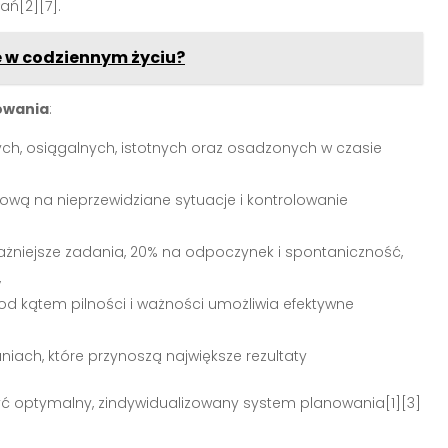
ań[2][7].
e w codziennym życiu?
owania
:
ych, osiągalnych, istotnych oraz osadzonych w czasie
ową na nieprzewidziane sytuacje i kontrolowanie
żniejsze zadania, 20% na odpoczynek i spontaniczność,
,
od kątem pilności i ważności umożliwia efektywne
niach, które przynoszą największe rezultaty
ć optymalny, zindywidualizowany system planowania[1][3]