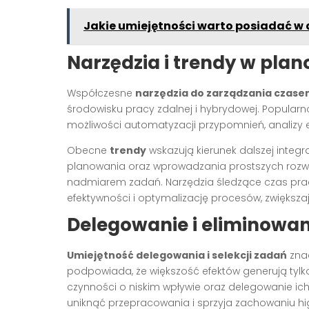
Jakie umiejętności warto posiadać w 
Narzędzia i trendy w pla
Współczesne
narzędzia do zarządzania czase
środowisku pracy zdalnej i hybrydowej. Popularn
możliwości automatyzacji przypomnień, analizy 
Obecne
trendy
wskazują kierunek dalszej integra
planowania oraz wprowadzania prostszych rozwi
nadmiarem zadań. Narzędzia śledzące czas prac
efektywności i optymalizację procesów, zwiększa
Delegowanie i eliminowa
Umiejętność delegowania i selekcji zadań
zna
podpowiada, że większość efektów generują tylko
czynności o niskim wpływie oraz delegowanie ich
uniknąć przepracowania i sprzyja zachowaniu hig