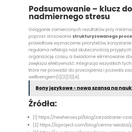
Podsumowanie – klucz do
nadmiernego stresu
Osiąganie zamierzonych rezultatów przy minima
poprzez stosowanie
strukturyzowanego proce
prawidłowe wyznaczenie priorytetów, korzystan
regularna refleksja nad skutecznością przyjętych
organizację czasu, a świadome eliminowanie z
zwiększa efektywność. Integracja wszystkich tyc
które nie prowadzi do przeciążenia i pozwala 
wellbeingiem[1][2][3][4].
Bony językowe - nowa szansa na nauk
Źródła:
[1] https://newheroes.pl/blog/zarzadzanie-cz
[2] https://icproject.com/blog/cenna-wiedza/