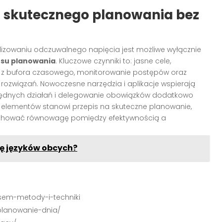
 skutecznego planowania bez
lizowaniu odczuwalnego napięcia jest możliwe wyłącznie
su planowania
. Kluczowe czynniki to: jasne cele,
ie z bufora czasowego, monitorowanie postępów oraz
 rozwiązań. Nowoczesne narzędzia i aplikacje wspierają
będnych działań i delegowanie obowiązków dodatkowo
h elementów stanowi przepis na skuteczne planowanie,
zachować równowagę pomiędzy efektywnością a
ę języków obcych?
asem-metody-i-techniki
planowanie-dnia/