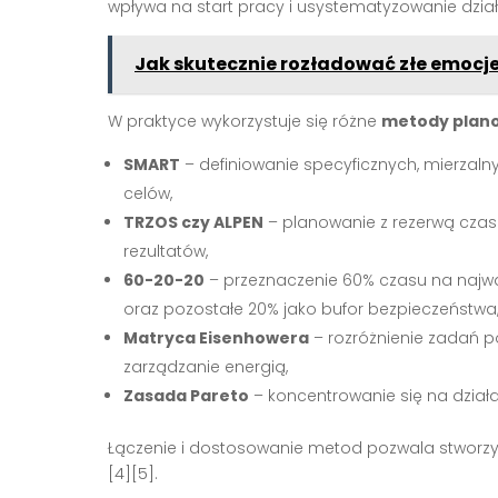
wpływa na start pracy i usystematyzowanie dział
Jak skutecznie rozładować złe emocj
W praktyce wykorzystuje się różne
metody plan
SMART
– definiowanie specyficznych, mierzaln
celów,
TRZOS czy ALPEN
– planowanie z rezerwą czas
rezultatów,
60-20-20
– przeznaczenie 60% czasu na najwa
oraz pozostałe 20% jako bufor bezpieczeństwa
Matryca Eisenhowera
– rozróżnienie zadań p
zarządzanie energią,
Zasada Pareto
– koncentrowanie się na działa
Łączenie i dostosowanie metod pozwala stworzy
[4][5].