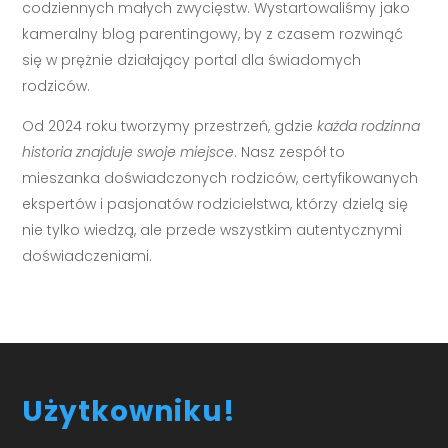
codziennych małych zwycięstw. Wystartowaliśmy jako
kameralny blog parentingowy, by z czasem rozwinąć
się w prężnie działający portal dla świadomych
rodziców.
Od 2024 roku tworzymy przestrzeń, gdzie
każda rodzinna
historia znajduje swoje miejsce
. Nasz zespół to
mieszanka doświadczonych rodziców, certyfikowanych
ekspertów i pasjonatów rodzicielstwa, którzy dzielą się
nie tylko wiedzą, ale przede wszystkim autentycznymi
doświadczeniami.
Użytkowniku!