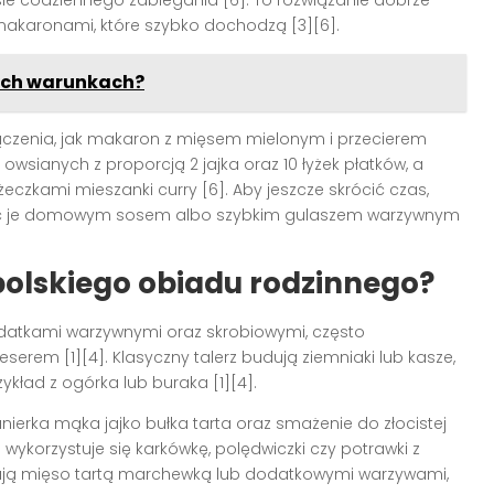
ie codziennego zabiegania [6]. To rozwiązanie dobrze
 makaronami, które szybko dochodzą [3][6].
ych warunkach?
czenia, jak makaron z mięsem mielonym i przecierem
sianych z proporcją 2 jajka oraz 10 łyżek płatków, a
eczkami mieszanki curry [6]. Aby jeszcze skrócić czas,
kręć je domowym sosem albo szybkim gulaszem warzywnym
olskiego obiadu rodzinnego?
odatkami warzywnymi oraz skrobiowymi, często
rem [1][4]. Klasyczny talerz budują ziemniaki lub kasze,
ykład z ogórka lub buraka [1][4].
ierka mąka jajko bułka tarta oraz smażenie do złocistej
wykorzystuje się karkówkę, polędwiczki czy potrawki z
cają mięso tartą marchewką lub dodatkowymi warzywami,