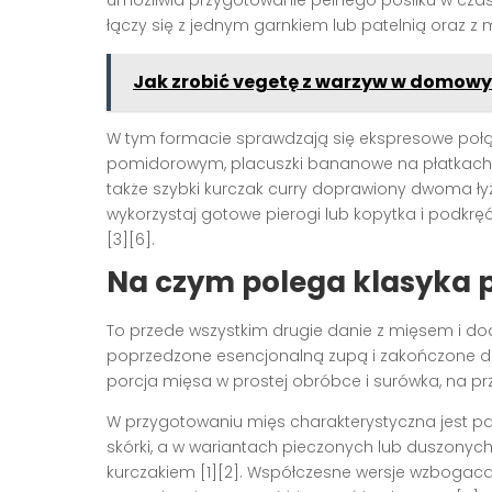
umożliwia przygotowanie pełnego posiłku w czas
łączy się z jednym garnkiem lub patelnią oraz z
Jak zrobić vegetę z warzyw w domow
W tym formacie sprawdzają się ekspresowe połą
pomidorowym, placuszki bananowe na płatkach ow
także szybki kurczak curry doprawiony dwoma łyż
wykorzystaj gotowe pierogi lub kopytka i pod
[3][6].
Na czym polega klasyka p
To przede wszystkim drugie danie z mięsem i d
poprzedzone esencjonalną zupą i zakończone dese
porcja mięsa w prostej obróbce i surówka, na prz
W przygotowaniu mięs charakterystyczna jest pan
skórki, a w wariantach pieczonych lub duszonych 
kurczakiem [1][2]. Współczesne wersje wzboga