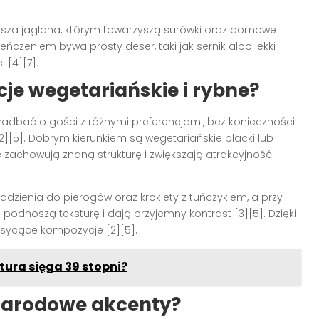
 kasza jaglana, którym towarzyszą surówki oraz domowe
ńczeniem bywa prosty deser, taki jak sernik albo lekki
 [4][7].
je wegetariańskie i rybne?
adbać o gości z różnymi preferencjami, bez konieczności
][5]. Dobrym kierunkiem są wegetariańskie placki lub
 zachowują znaną strukturę i zwiększają atrakcyjność
dzienia do pierogów oraz krokiety z tuńczykiem, a przy
odnoszą teksturę i dają przyjemny kontrast [3][5]. Dzięki
e sycące kompozycje [2][5].
ura sięga 39 stopni?
narodowe akcenty?