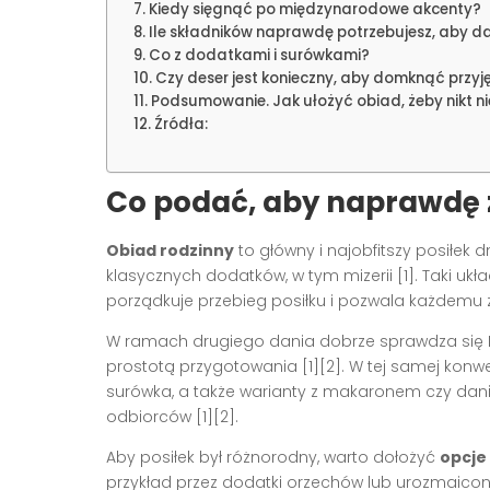
Kiedy sięgnąć po międzynarodowe akcenty?
Ile składników naprawdę potrzebujesz, aby d
Co z dodatkami i surówkami?
Czy deser jest konieczny, aby domknąć przyj
Podsumowanie. Jak ułożyć obiad, żeby nikt n
Źródła:
Co podać, aby naprawdę 
Obiad rodzinny
to główny i najobfitszy posiłek d
klasycznych dodatków, w tym mizerii [1]. Taki u
porządkuje przebieg posiłku i pozwala każdemu zn
W ramach drugiego dania dobrze sprawdza się
prostotą przygotowania [1][2]. W tej samej konwe
surówka, a także warianty z makaronem czy dani
odbiorców [1][2].
Aby posiłek był różnorodny, warto dołożyć
opcje
przykład przez dodatki orzechów lub urozmaicone 