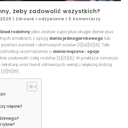
ny, żeby zadowolić wszystkich?
 2026
|
Zdrowie i odżywianie
|
0 komentarzy
biad rodzinny
jako zestaw zupa plus drugie danie plus
salnych smakach, z opcją
dania jednogarnkowego
lub
postaci surówek i domowych sosów [1][4][5][6]. Taki
z potrzebą urozmaicenia o
dania mączne
i
opcje
ealnie zadowolić całą rodzinę [2][3][5]. W praktyce oznacza
eksturę oraz trend zdrowszych wersji z większą ilością
[2][5][6].
ch?
czy mięsne?
dzinnego?
i rybne?