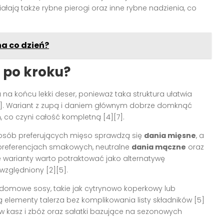
łają także rybne pierogi oraz inne rybne nadzienia, co
na co dzień?
 po kroku?
 na końcu lekki deser, ponieważ taka struktura ułatwia
 [4]. Wariant z zupą i daniem głównym dobrze domknąć
o czyni całość kompletną [4][7].
a osób preferujących mięso sprawdzą się
dania mięsne
, a
h preferencjach smakowych, neutralne
dania mączne
oraz
ie warianty warto potraktować jako alternatywę
względniony [2][5].
 domowe sosy, takie jak cytrynowo koperkowy lub
 elementy talerza bez komplikowania listy składników [5]
taw kasz i zbóż oraz sałatki bazujące na sezonowych