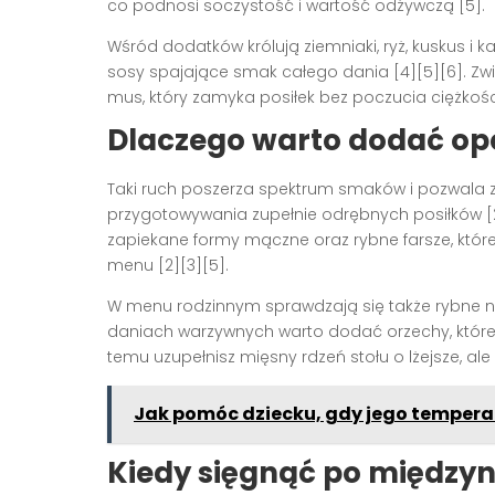
co podnosi soczystość i wartość odżywczą [5].
Wśród dodatków królują ziemniaki, ryż, kuskus i
sosy spajające smak całego dania [4][5][6]. Zwie
mus, który zamyka posiłek bez poczucia ciężkości
Dlaczego warto dodać opc
Taki ruch poszerza spektrum smaków i pozwala z
przygotowywania zupełnie odrębnych posiłków [2
zapiekane formy mączne oraz rybne farsze, które
menu [2][3][5].
W menu rodzinnym sprawdzają się także rybne na
daniach warzywnych warto dodać orzechy, które p
temu uzupełnisz mięsny rdzeń stołu o lżejsze, al
Jak pomóc dziecku, gdy jego temperat
Kiedy sięgnąć po między