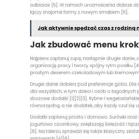
odbiorze [5]. W ramach urozmaicenia dobrze dzia
łączy znajome formy z nowym smakiem [5].
Jak aktywnie spędzać czas z rodziną 
Jak zbudować menu krok
Najpierw zaplanuj zupę, następnie drugie danie, a
organizację pracy i tworzy spójny rytm posiłku
prostym deserem czekoladowym lub kremowym, c
Drugie danie dobierz pod preferencje gości. Dl
dla wszystkich, w tym dzieci i osób o łagodnyc
zbożowe dodatki [1][2][3]. Rybne i wegetariańsk
równorzędną, a nie dodatek, aby każdy czuł się u
Dodatki zaplanuj prosto i domowo. Surówki oraz
jogurtowo czosnkowy, zwiększają świeżość i łączą
[6]. Na talerzu sprawdzi się także klasyczny zes
warzywach [4][6].