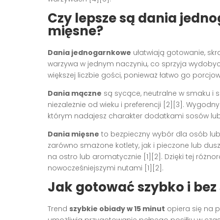
Czy lepsze są dania jedn
mięsne?
Dania jednogarnkowe
ułatwiają gotowanie, skr
warzywa w jednym naczyniu, co sprzyja wydobyci
większej liczbie gości, ponieważ łatwo go porcjow
Dania mączne
są sycące, neutralne w smaku i szy
niezależnie od wieku i preferencji [2][3]. Wygodn
którym nadajesz charakter dodatkami sosów lub
Dania mięsne
to bezpieczny wybór dla osób lubi
zarówno smażone kotlety, jak i pieczone lub du
na ostro lub aromatycznie [1][2]. Dzięki tej ró
nowocześniejszymi nutami [1][2].
Jak gotować szybko i bez 
Trend
szybkie obiady w 15 minut
opiera się na p