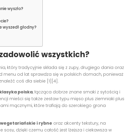
anie wyszło?
ęcie?
ie wyszedł głodny?
zadowolić wszystkich?
nia, który tradycyjnie składa się z zupy, drugiego dania oraz
kład menu od lat sprawdza się w polskich domach, ponieważ
aleźć coś dla siebie [1][4].
klasyka polska
, łącząca dobrze znane smaki z sytością i
ncji mieści się także zestaw typu mięso plus ziemniaki plus
ami mącznymi, które trafiają do szerokiego grona
 wegetariańskie i rybne
oraz akcenty tekstury, na
sosy, dzięki czemu całość jest lżejsza i ciekawsza w