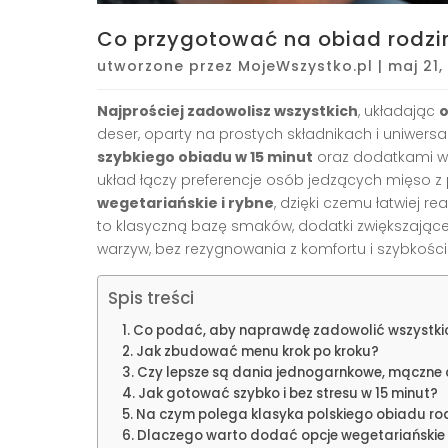
Co przygotować na obiad rodzin
utworzone przez
MojeWszystko.pl
|
maj 21,
Najprościej zadowolisz wszystkich
, układając
o
deser, oparty na prostych składnikach i uniwer
szybkiego obiadu w 15 minut
oraz dodatkami w 
układ łączy preferencje osób jedzących mięso 
wegetariańskie i rybne
, dzięki czemu łatwiej r
to klasyczną bazę smaków, dodatki zwiększające t
warzyw, bez rezygnowania z komfortu i szybkości 
Spis treści
Co podać, aby naprawdę zadowolić wszystki
Jak zbudować menu krok po kroku?
Czy lepsze są dania jednogarnkowe, mączne 
Jak gotować szybko i bez stresu w 15 minut?
Na czym polega klasyka polskiego obiadu ro
Dlaczego warto dodać opcje wegetariańskie 