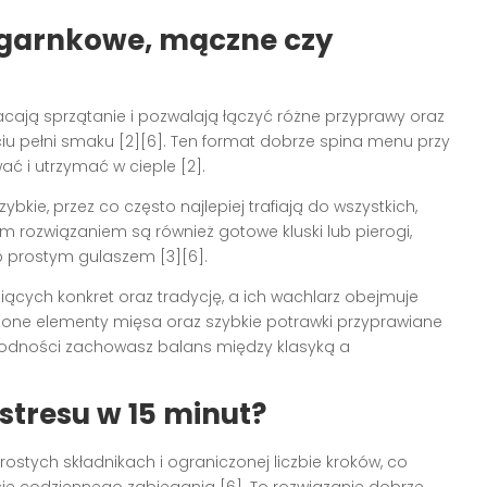
ogarnkowe, mączne czy
acają sprzątanie i pozwalają łączyć różne przyprawy oraz
u pełni smaku [2][6]. Ten format dobrze spina menu przy
ać i utrzymać w cieple [2].
bkie, przez co często najlepiej trafiają do wszystkich,
ym rozwiązaniem są również gotowe kluski lub pierogi,
 prostym gulaszem [3][6].
ących konkret oraz tradycję, a ich wachlarz obejmuje
szone elementy mięsa oraz szybkie potrawki przyprawiane
żnorodności zachowasz balans między klasyką a
stresu w 15 minut?
rostych składnikach i ograniczonej liczbie kroków, co