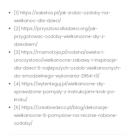
[1] https://saketos.pl/jak-zrobic-ozdoby-na-
wielkanoc-dla-dzieci/
[2] https://przyszloscdladzieci.org/jak-
przygotowac-ozdoby-wielkanocne-diy-z-
dzieckiem/
[3] https://mamotoja.pl/rodzina/swieta-i-
uroczystosci/wielkanocne-zabawy-i-inspiracje-
dla-dzieci-5-najlepszych-ozdob-wielkanocnych-
do-smodzielnego-wykonania-2954-r3/
[4] https://wytenteguj.pl/wielkanocne-diy-
sprawdzone-pomysly-z-instrukcjami-krok-po-
kroku/
[5] https://creativedeco.pl/blog/dekoracje-
wielkanocne-6-pomyslow-na-recznie-robione-
ozdoby/