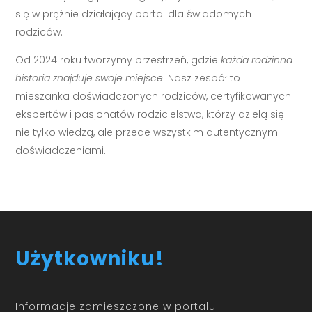
się w prężnie działający portal dla świadomych
rodziców.
Od 2024 roku tworzymy przestrzeń, gdzie
każda rodzinna
historia znajduje swoje miejsce
. Nasz zespół to
mieszanka doświadczonych rodziców, certyfikowanych
ekspertów i pasjonatów rodzicielstwa, którzy dzielą się
nie tylko wiedzą, ale przede wszystkim autentycznymi
doświadczeniami.
Użytkowniku!
Informacje zamieszczone w portalu