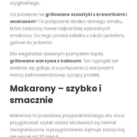
oryginalnego.
Co powiecie na
grillowane szaszłyki z krewetkami i
ananasem
? To połączenie słodko-słonego smaku,
które zaskoczy nawet najbardziej wybrednych
smakoszy. Do tego prosta sałatka z rukoli i jesteśmy
gotowi do jedzenia.
Dla wegetarian świetnym pomysłem będą
grillowane warzywa z halloumi
. Ten cypryjski ser
świetnie się grilluje, a w połączeniu z warzywami
tworzy pełnowartościowy, sycący posiłek.
Makarony – szybko i
smacznie
Makarony to prawdziwy przyjaciel każdego, kto chce
przygotować szybki obiad. Możliwości są niemal
nieograniczone, a przygotowanie zajmuje zazwyczaj
nie więcej niż 20 minut.