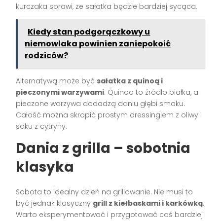
kurczaka sprawi, że sałatka będzie bardziej sycąca.
Kiedy stan podgorączkowy u
niemowlaka powinien zaniepokoić
rodziców?
Alternatywą może być
sałatka z quinoą i
pieczonymi warzywami
. Quinoa to źródło białka, a
pieczone warzywa dodadzą daniu głębi smaku.
Całość można skropić prostym dressingiem z oliwy i
soku z cytryny.
Dania z grilla – sobotnia
klasyka
Sobota to idealny dzień na grillowanie. Nie musi to
być jednak klasyczny
grill z kiełbaskami i karkówką
.
Warto eksperymentować i przygotować coś bardziej