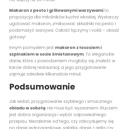
Makaron z pesto i grillowanymi warzywami
to
propozycja dla miłośników kuchni włoskiej. Wystarczy
ugotować makaron, zmiksować składniki na pesto i
podsmażyć warzywa. Całość łączymy i voilà – obiad
gotowy!
Innym pomysłem jest
makaron z łososiem i
szpinakiem w sosie śmietanowym
. To eleganckie
danie, które z powodzeniem mogłoby się znaleźć w
karcie dobrej restauracji, a jego przygotowanie
zajmuje zaledwie kilkanaście minut.
Podsumowanie
Jak widać, przygotowanie szybkiego i smacznego
obiadu w sobotę
nie musi być wyzwaniem. Kluczem
jest dobra organizacja i wybór odpowiedniego
przepisu. Niezależnie od tego, czy zdecydujemy się
na danie jednogarnkowe, sałatkę, danie z grilla czy