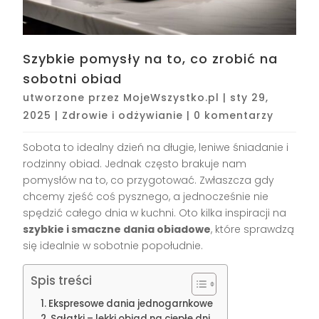
Szybkie pomysły na to, co zrobić na
sobotni obiad
utworzone przez
MojeWszystko.pl
|
sty 29,
2025
|
Zdrowie i odżywianie
|
0 komentarzy
Sobota to idealny dzień na długie, leniwe śniadanie i
rodzinny obiad. Jednak często brakuje nam
pomysłów na to, co przygotować. Zwłaszcza gdy
chcemy zjeść coś pysznego, a jednocześnie nie
spędzić całego dnia w kuchni. Oto kilka inspiracji na
szybkie i smaczne dania obiadowe
, które sprawdzą
się idealnie w sobotnie popołudnie.
Spis treści
Ekspresowe dania jednogarnkowe
Sałatki – lekki obiad na ciepłe dni