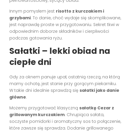
pełnowartościowy, sycący obiad.
Innym pomysłem jest
risotto z kurczakiem i
grzybami
. To danie, choć wydaje się skomplikowane,
jest naprawdę proste w przygotowaniu. Sekret tkwi w
odpowiednim doborze składników i cierpliwości
podczas gotowania ryżu.
Sałatki – lekki obiad na
ciepłe dni
Gdy za oknem panuje upał, ostatnią rzeczą, na którą
mamy ochotę, jest stanie przy gorącym piekarniku.
W takie dni idealnie sprawdzą się
sałatki jako danie
główne
.
Możemy przygotować klasyczną
sałatkę Cezar z
grillowanym kurczakiem
. Chrupiąca sałata,
soczyste pomidorki i aromatyczny sos to połączenie,
które zawsze się sprawdza. Dodanie grillowanego