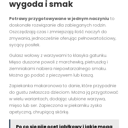
wygoda i smak
Potrawy przygotowywane w jednym naczyniu
to
doskonałe rozwiązanie dla zabieganych rodzin.
Oszczędzają czas i zmniejszają ilość naczyń do
zmywania, jednocześnie oferując pełnowartościowy,
sycący posiłek.
Gulasz wołowy z warzywami to klasyka gatunku.
Mięso duszone powoli z marchewką, pietruszką i
ziemniakami nabiera niepowtarzalnego smaku.
Można go podać z pieczywem lub kaszą.
Zapiekanka makaronowa to danie, które przypadnie
do gustu zwłaszcza dzieciom. Można ją przygotować
w wielu wariantach, dodając ulubione warzywa,
mięso lub ser. Zapieczona w piekarniku zyska
apetyczną, chrupiącą skórkę.
Po co się pije ocet jabłkowy i jakie mogą