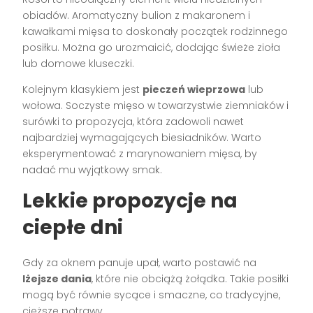
obiadów. Aromatyczny bulion z makaronem i
kawałkami mięsa to doskonały początek rodzinnego
posiłku. Można go urozmaicić, dodając świeże zioła
lub domowe kluseczki.
Kolejnym klasykiem jest
pieczeń wieprzowa
lub
wołowa. Soczyste mięso w towarzystwie ziemniaków i
surówki to propozycja, która zadowoli nawet
najbardziej wymagających biesiadników. Warto
eksperymentować z marynowaniem mięsa, by
nadać mu wyjątkowy smak.
Lekkie propozycje na
ciepłe dni
Gdy za oknem panuje upał, warto postawić na
lżejsze dania
, które nie obciążą żołądka. Takie posiłki
mogą być równie sycące i smaczne, co tradycyjne,
cięższe potrawy.