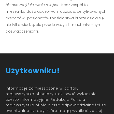
historia znajduje swoje miejsce
. Nasz zespół to
mieszanka doświadczonych rodziców, certyfikowanych
ekspertów i pasjonatów rodzicielstwa, którzy dzielą się
nie tylko wiedzą, ale przede wszystkim autentycznymi
doświadczeniami.
Użytkowniku!
Informacje zamieszczone w portalu
mojewszystko.pl należy traktować wyłącznie
czysto informacyjnie. Redakcja Portalu
mojewszystko.pl nie bierze odpowiedzialności za
ewentualne szkody, które mogą wynikać ze złej