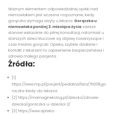
Ważnym elementem odpowiedzialnej opieki nad
niemowlakiem jest wczesne rozpoznanie, kiedy
gorączka wymaga wizyty u lekarza.
Gorączka u
niemowlaka poniżej 3. miesiąca życia
zawsze
stanowi wskazanie do pilnej konsultacji, natomiast u
starszych dzieci kluczowe są objawy towarzyszące i
czas trwania gorączki. Opieka, szybkie działanie i
kontakt z lekarzem to zapewnienie bezpieczeństwa i
zdrowia małego pacjenta.
Źródła:
[1]
https://www.mp.pl/pacjent/pediatria/lista/75008,go
raczka-kiedy-do-lekarza
[2] https://mamaginekolog.pl/dziecko/zdrowie-
dziecka/goraczka-u-dziecka-2/
[3] https://www.apteka-