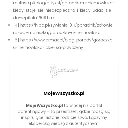
melissa.pl/blog/artykul/goraczka-u-niemowlaka-
kiedy-staje-sie-niebezpieczna-i-kiedy-udac-sie-
do-szpitala,1509.html
[4] https://hipp.pl/zywienie-0-1/poradnik/zdrowie-i-
rozwoj-maluszka/goraczka-u-niemowlaka
[5] https://www.drmax.pl/blog-porady/goraczka-
u-niemowlaka-jakie-sa-przyczyny
MojeWszystko.pl
MojeWszystko.pl
to więcej niż portal
parentingowy – to przestrzeń, gdzie rodzą się
inspirujące historie rodzicielstwa. Łączymy
ekspercką wiedzę z autentycznymi