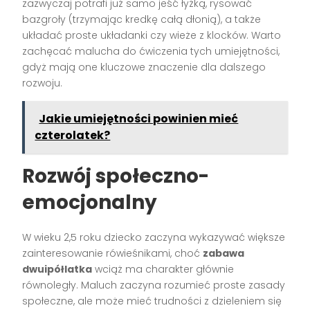
zazwyczaj potrafi już samo jeść łyżką, rysować
bazgroły (trzymając kredkę całą dłonią), a także
układać proste układanki czy wieże z klocków. Warto
zachęcać malucha do ćwiczenia tych umiejętności,
gdyż mają one kluczowe znaczenie dla dalszego
rozwoju.
Jakie umiejętności powinien mieć
czterolatek?
Rozwój społeczno-
emocjonalny
W wieku 2,5 roku dziecko zaczyna wykazywać większe
zainteresowanie rówieśnikami, choć
zabawa
dwuipółlatka
wciąż ma charakter głównie
równoległy. Maluch zaczyna rozumieć proste zasady
społeczne, ale może mieć trudności z dzieleniem się