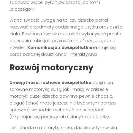
zadawać więcej pytań, zwłaszcza „co to?” i
„dlaczego?”.
Warto zwrócić uwagę na to, czy dziecko potrafi
nazywać przedmioty codziennego użytku oraz części
ciała. Powinno również rozumieć i wykonywać proste
polecenia, takie jak „przynieś misia” czy „usiądź na
krześle”.
Komunikacja z dwuipółlatkiem
staje się
coraz bardziej dwustronna i interaktywna.
Rozwój motoryczny
Umiejętności ruchowe dwuipółlatka
obejmują
zarówno motorykę dużą, jak i małą. W zakresie
motoryki dużej dziecko powinno pewnie chodzić,
biegać (choć może jeszcze nie być w tym bardzo
sprawne), wchodzić i schodzić po schodach
(trzymając się poręczy lub ściany), kopać piłkę.
Jeśli chodzi o motorykę małą, dziecko w tym wieku