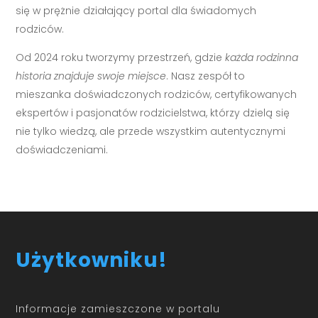
się w prężnie działający portal dla świadomych
rodziców.
Od 2024 roku tworzymy przestrzeń, gdzie
każda rodzinna
historia znajduje swoje miejsce
. Nasz zespół to
mieszanka doświadczonych rodziców, certyfikowanych
ekspertów i pasjonatów rodzicielstwa, którzy dzielą się
nie tylko wiedzą, ale przede wszystkim autentycznymi
doświadczeniami.
Użytkowniku!
Informacje zamieszczone w portalu