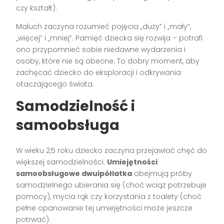
czy kształt).
Maluch zaczyna rozumieć pojęcia „duży” i „mały”,
„więcej” i „mniej”. Pamięć dziecka się rozwija – potrafi
ono przypomnieć sobie niedawne wydarzenia i
osoby, które nie są obecne. To dobry moment, aby
zachęcać dziecko do eksploracji i odkrywania
otaczającego świata.
Samodzielność i
samoobsługa
W wieku 2,5 roku dziecko zaczyna przejawiać chęć do
większej samodzielności.
Umiejętności
samoobsługowe dwuipółlatka
obejmują próby
samodzielnego ubierania się (choć wciąż potrzebuje
pomocy), mycia rąk czy korzystania z toalety (choć
pełne opanowanie tej umiejętności może jeszcze
potrwać).