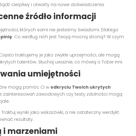
Bądź cierpliwy i otwarty na nowe doświadczenia.
cenne źródło informacji
ejętności, których sami nie jesteśmy świadomi. Dlatego
opinię
. Co według nich jest Twoją mocną stroną? W czym
zęsto traktujemy je jako zwykłe uprzejmości, ale mogą
tych talentów. Słuchaj uważnie, co mówią o Tobie inni.
ywania umiejętności
, które mogą pomóc Ci w
odkryciu Twoich ukrytych
sze zainteresowań zawodowych czy testy zdolności mogą
jale.
 Traktuj wyniki jako wskazówki, a nie ostateczny werdykt.
równać rezultaty.
ą i marzeniami