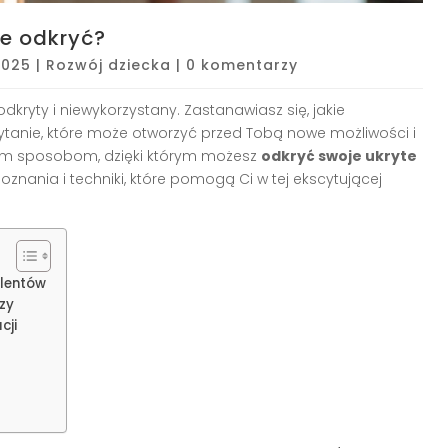
ie odkryć?
 2025
|
Rozwój dziecka
|
0 komentarzy
dkryty i niewykorzystany. Zastanawiasz się, jakie
ytanie, które może otworzyć przed Tobą nowe możliwości i
żnym sposobom, dzięki którym możesz
odkryć swoje ukryte
nania i techniki, które pomogą Ci w tej ekscytującej
alentów
zy
cji