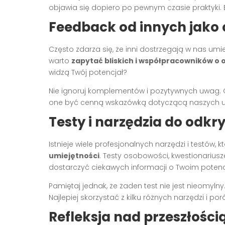
objawia się dopiero po pewnym czasie praktyki. 
Feedback od innych jako 
Często zdarza się, że inni dostrzegają w nas umi
warto
zapytać bliskich i współpracowników o 
widzą Twój potencjał?
Nie ignoruj komplementów i pozytywnych uwag. C
one być cenną wskazówką dotyczącą naszych ukry
Testy i narzędzia do odkr
Istnieje wiele profesjonalnych narzędzi i testów
umiejętności
. Testy osobowości, kwestionariu
dostarczyć ciekawych informacji o Twoim potenc
Pamiętaj jednak, że żaden test nie jest nieomylny.
Najlepiej skorzystać z kilku różnych narzędzi i po
Refleksja nad przeszłości