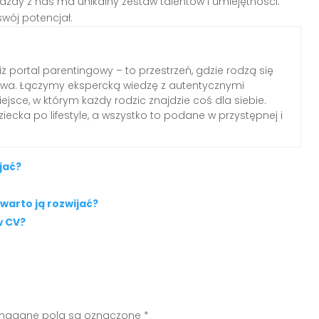
każdy z nas ma unikalny zestaw talentów i umiejętności.
swój potencjał.
iż portal parentingowy – to przestrzeń, gdzie rodzą się
elstwa. Łączymy ekspercką wiedzę z autentycznymi
jsce, w którym każdy rodzic znajdzie coś dla siebie.
ecka po lifestyle, a wszystko to podane w przystępnej i
jać?
warto ją rozwijać?
w CV?
agane pola są oznaczone
*