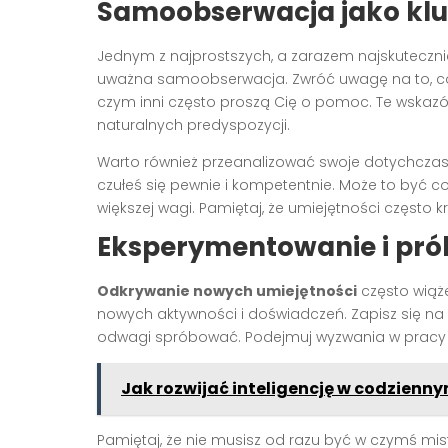
Samoobserwacja jako klu
Jednym z najprostszych, a zarazem najskutecz
uważna samoobserwacja. Zwróć uwagę na to, co p
czym inni często proszą Cię o pomoc. Te wskaz
naturalnych predyspozycji.
Warto również przeanalizować swoje dotychczas
czułeś się pewnie i kompetentnie. Może to być coś
większej wagi. Pamiętaj, że umiejętności często 
Eksperymentowanie i pró
Odkrywanie nowych umiejętności
często wiąże
nowych aktywności i doświadczeń. Zapisz się na k
odwagi spróbować. Podejmuj wyzwania w pracy 
Jak rozwijać inteligencję w codzienny
Pamiętaj, że nie musisz od razu być w czymś mist