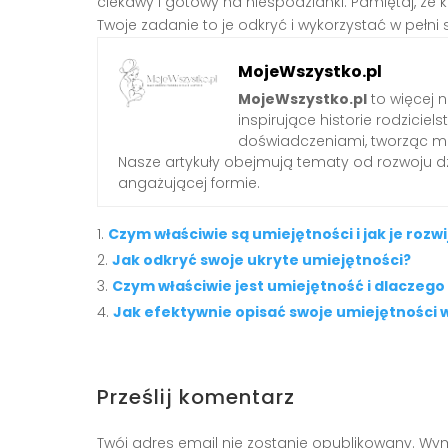
ciekawy i gotowy na niespodzianki. Pamiętaj, że 
Twoje zadanie to je odkryć i wykorzystać w pełni 
MojeWszystko.pl
MojeWszystko.pl
to więcej n
inspirujące historie rodzici
doświadczeniami, tworząc mie
Nasze artykuły obejmują tematy od rozwoju dzi
angażującej formie.
Czym właściwie są umiejętności i jak je rozwi
Jak odkryć swoje ukryte umiejętności?
Czym właściwie jest umiejętność i dlaczego 
Jak efektywnie opisać swoje umiejętności 
Prześlij komentarz
Twój adres email nie zostanie opublikowany.
Wym