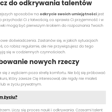
cz do odkrywania talentów
niejszych sposobów na
odkrycie swoich umiejętności
jest
rzychodzi Ci z łatwością, co sprawia Ci przyjemność i w
ówki mogą być pierwszym krokiem do rozpoznania Twoich
owe doświadczenia. Zastanów się, w jakich sytuacjach
, co robisz regularnie, ale nie przywiązujesz do tego
kryją się w codziennych czynnościach.
bowanie nowych rzeczy
 się z wyjściem poza strefę komfortu. Nie bój się próbować
urs, który zawsze Cię interesował, ale nigdy nie miałeś
lub w życiu prywatnym.
m życiu?
rzem. Liczy się proces nauki i odkrywania. Czasami talent