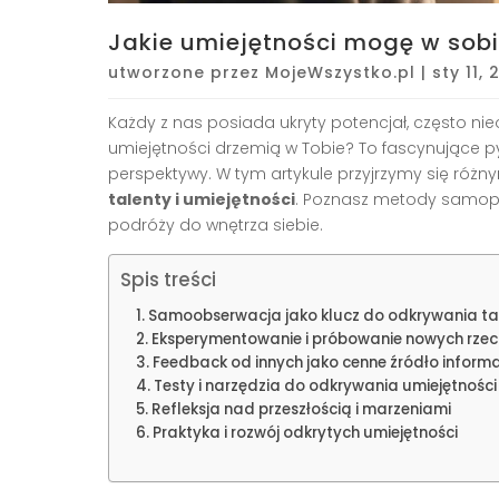
Jakie umiejętności mogę w sob
utworzone przez
MojeWszystko.pl
|
sty 11,
Każdy z nas posiada ukryty potencjał, często nieo
umiejętności drzemią w Tobie? To fascynujące p
perspektywy. W tym artykule przyjrzymy się ró
talenty i umiejętności
. Poznasz metody samopoz
podróży do wnętrza siebie.
Spis treści
Samoobserwacja jako klucz do odkrywania t
Eksperymentowanie i próbowanie nowych rzec
Feedback od innych jako cenne źródło informa
Testy i narzędzia do odkrywania umiejętności
Refleksja nad przeszłością i marzeniami
Praktyka i rozwój odkrytych umiejętności