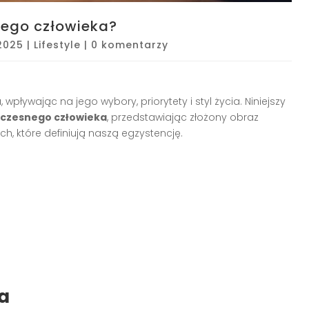
nego człowieka?
2025
|
Lifestyle
|
0 komentarzy
pływając na jego wybory, priorytety i styl życia. Niniejszy
łczesnego człowieka
, przedstawiając złożony obraz
h, które definiują naszą egzystencję.
a