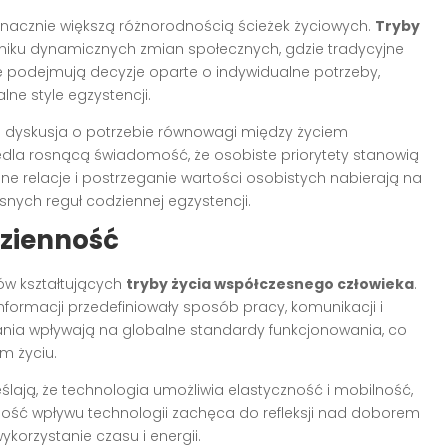
znacznie większą różnorodnością ścieżek życiowych.
Tryby
niku dynamicznych zmian społecznych, gdzie tradycyjne
 podejmują decyzje oparte o indywidualne potrzeby,
lne style egzystencji.
ę dyskusja o potrzebie równowagi między życiem
la rosnącą świadomość, że osobiste priorytety stanowią
 relacje i postrzeganie wartości osobistych nabierają na
snych reguł codziennej egzystencji.
dzienność
ów kształtujących
tryby życia współczesnego człowieka
.
nformacji przedefiniowały sposób pracy, komunikacji i
nia wpływają na globalne standardy funkcjonowania, co
m życiu.
ją, że technologia umożliwia elastyczność i mobilność,
omość wpływu technologii zachęca do refleksji nad doborem
ykorzystanie czasu i energii.