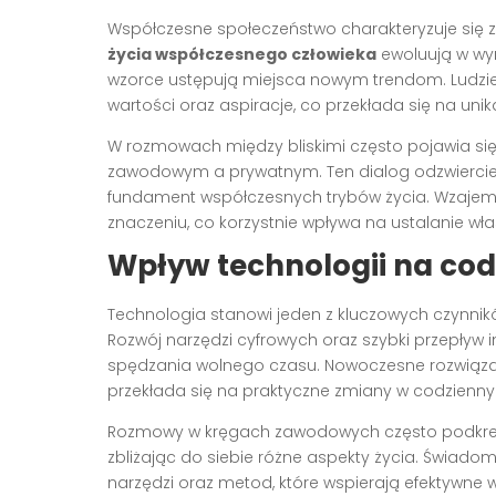
Współczesne społeczeństwo charakteryzuje się 
życia współczesnego człowieka
ewoluują w wy
wzorce ustępują miejsca nowym trendom. Ludzie
wartości oraz aspiracje, co przekłada się na unika
W rozmowach między bliskimi często pojawia si
zawodowym a prywatnym. Ten dialog odzwiercied
fundament współczesnych trybów życia. Wzajemne
znaczeniu, co korzystnie wpływa na ustalanie wła
Wpływ technologii na co
Technologia stanowi jeden z kluczowych czynnik
Rozwój narzędzi cyfrowych oraz szybki przepływ i
spędzania wolnego czasu. Nowoczesne rozwiąza
przekłada się na praktyczne zmiany w codzienny
Rozmowy w kręgach zawodowych często podkreśla
zbliżając do siebie różne aspekty życia. Świad
narzędzi oraz metod, które wspierają efektywne w