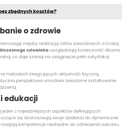
 bez zbędnych kosztów?
banie o zdrowie
 równowagę między realizacją celów zawodowych a troską
półczesnego człowieka
uwzględniają konieczność dbania
ą, co daje szansę na osiągnięcie pełni satysfakcji
ę na metodach integrujących aktywność fizyczną,
olistyczna perspektywa umożliwia świadome kształtowanie
odzowną.
i edukacji
 jeden z najważniejszych aspektów definiujących
 uczące się dostosowują swoje działania do dynamicznie
rozwijają kompetencje niezbędne do odniesienia sukcesu.