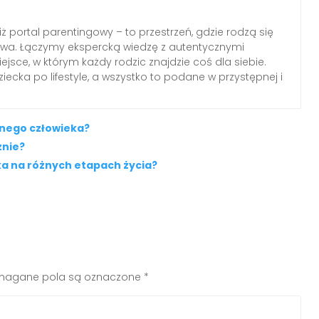
iż portal parentingowy – to przestrzeń, gdzie rodzą się
elstwa. Łączymy ekspercką wiedzę z autentycznymi
jsce, w którym każdy rodzic znajdzie coś dla siebie.
ecka po lifestyle, a wszystko to podane w przystępnej i
snego człowieka?
znie?
a na różnych etapach życia?
agane pola są oznaczone
*