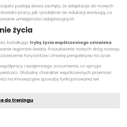
zęsto padają słowa zachęty, że adaptacja do nowych
dowisko pracy, jak i podejście do edukacji ewoluują, co
kowanie umiejętności adaptacyjnych.
nie życia
ść, kształtując
tryby życia współczesnego człowieka
wanie regionów świata. Poszukiwanie nowych dróg rozwoju
rozszerzenie horyzontów i zmianę perspektywy na życie.
współpracy i wzajemnego zrozumienia, co sprzyja
ywistości. Globalny charakter współczesnych przemian
tości na innowacyjne sposoby funkcjonowania we
e do treningu