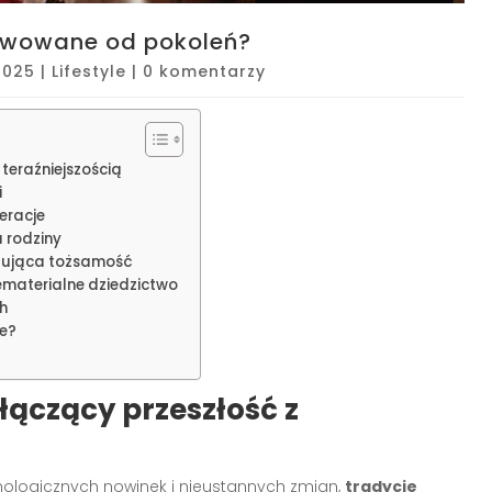
tywowane od pokoleń?
 2025
|
Lifestyle
|
0 komentarzy
 teraźniejszością
i
eracje
a rodziny
udująca tożsamość
niematerialne dziedzictwo
h
e?
łączący przeszłość z
nologicznych nowinek i nieustannych zmian,
tradycje