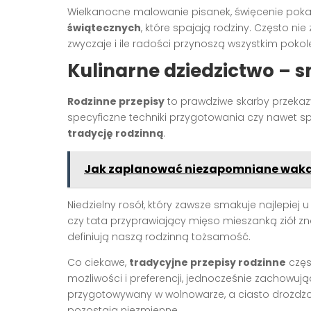
Wielkanocne malowanie pisanek, święcenie pok
świątecznych
, które spajają rodziny. Często ni
zwyczaje i ile radości przynoszą wszystkim poko
Kulinarne dziedzictwo – s
Rodzinne przepisy
to prawdziwe skarby przekazyw
specyficzne techniki przygotowania czy nawet s
tradycję rodzinną
.
Jak zaplanować niezapomniane wakac
Niedzielny rosół, który zawsze smakuje najlepiej u
czy tata przyprawiający mięso mieszanką ziół zna
definiują naszą rodzinną tożsamość.
Co ciekawe,
tradycyjne przepisy rodzinne
częs
możliwości i preferencji, jednocześnie zachowują
przygotowywany w wolnowarze, a ciasto drożdżo
pozostają niezmienne.