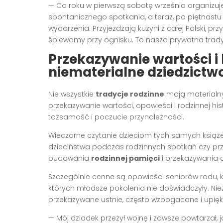
— Co roku w pierwszą sobotę września organizuj
spontanicznego spotkania, a teraz, po piętnastu 
wydarzenia. Przyjeżdżają kuzyni z całej Polski, p
śpiewamy przy ognisku. To nasza prywatna trad
Przekazywanie wartości i h
niematerialne dziedzictw
Nie wszystkie
tradycje rodzinne
mają materialny
przekazywanie wartości, opowieści i rodzinnej hist
tożsamość i poczucie przynależności.
Wieczorne czytanie dzieciom tych samych książek,
dzieciństwa podczas rodzinnych spotkań czy pr
budowania
rodzinnej pamięci
i przekazywania d
Szczególnie cenne są opowieści seniorów rodu, 
których młodsze pokolenia nie doświadczyły. Ni
przekazywane ustnie, często wzbogacane i upi
— Mój dziadek przeżył wojnę i zawsze powtarzał,