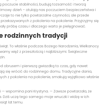
 poczucie stabilności, budują tożsamość i tworzą
w zimowy dzień – otulają nas poczuciem bezpieczeństwa i
czaje to nie tylko powtarzalne czynności, ale przede
 przekazywanych z pokolenia na pokolenie. Przyjrzyjmy się
wały próbę czasu i dlaczego warto je pielęgnować.
e rodzinnych tradycji
świąt. To właśnie podczas Bożego Narodzenia, Wielkanocy
wamy więź z przeszłością i najbliższymi. Świąteczne
in.
od obrusem i pierwszą gwiazdką to czas, gdy nawet
ają się wrócić do rodzinnego domu. Tradycyjne dania,
ch z pokolenia na pokolenie, smakują wyjątkowo właśnie
gi — wspomina pani Krystyna. — Zawsze powtarzała, że
. Dziś uczę tego samego moje wnuczki i widzę w ich
siąt lat temu.