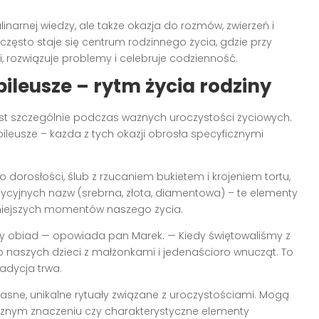
inarnej wiedzy, ale także okazja do rozmów, zwierzeń i
zęsto staje się centrum rodzinnego życia, gdzie przy
i, rozwiązuje problemy i celebruje codzienność.
bileusze – rytm życia rodziny
st szczególnie podczas ważnych uroczystości życiowych.
bileusze – każda z tych okazji obrosła specyficznymi
orosłości, ślub z rzucaniem bukietem i krojeniem tortu,
ycyjnych nazw (srebrna, złota, diamentowa) – te elementy
niejszych momentów naszego życia.
ny obiad — opowiada pan Marek. — Kiedy świętowaliśmy z
ro naszych dzieci z małżonkami i jedenaścioro wnucząt. To
radycja trwa.
łasne, unikalne rytuały związane z uroczystościami. Mogą
cznym znaczeniu czy charakterystyczne elementy