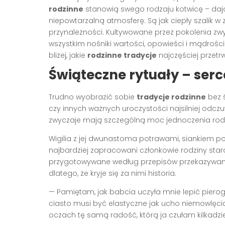
rodzinne
stanowią swego rodzaju kotwicę – dają
niepowtarzalną atmosferę. Są jak ciepły szalik 
przynależności. Kultywowane przez pokolenia zwy
wszystkim nośniki wartości, opowieści i mądrości
bliżej, jakie
rodzinne tradycje
najczęściej przetr
Świąteczne rytuały – serc
Trudno wyobrazić sobie
tradycje rodzinne
bez 
czy innych ważnych uroczystości najsilniej odczu
zwyczaje mają szczególną moc jednoczenia rodz
Wigilia z jej dwunastoma potrawami, siankiem p
najbardziej zapracowani członkowie rodziny star
przygotowywane według przepisów przekazywany
dlatego, że kryje się za nimi historia.
— Pamiętam, jak babcia uczyła mnie lepić piero
ciasto musi być elastyczne jak ucho niemowlęcia
oczach tę samą radość, którą ja czułam kilkadzie