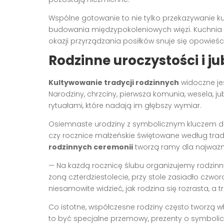
Wspólne gotowanie to nie tylko przekazywanie kul
budowania międzypokoleniowych więzi. Kuchnia c
okazji przyrządzania posiłków snuje się opowieśc
Rodzinne uroczystości i ju
Kultywowanie tradycji rodzinnych
widoczne je
Narodziny, chrzciny, pierwsza komunia, wesela, ju
rytuałami, które nadają im głębszy wymiar.
Osiemnaste urodziny z symbolicznym kluczem do d
czy rocznice małżeńskie świętowane według trad
rodzinnych ceremonii
tworzą ramy dla najważ
— Na każdą rocznicę ślubu organizujemy rodzin
żoną czterdziestolecie, przy stole zasiadło czwo
niesamowite widzieć, jak rodzina się rozrasta, a t
Co istotne, współczesne rodziny często tworzą w
to być specjalne przemowy, prezenty o symboli