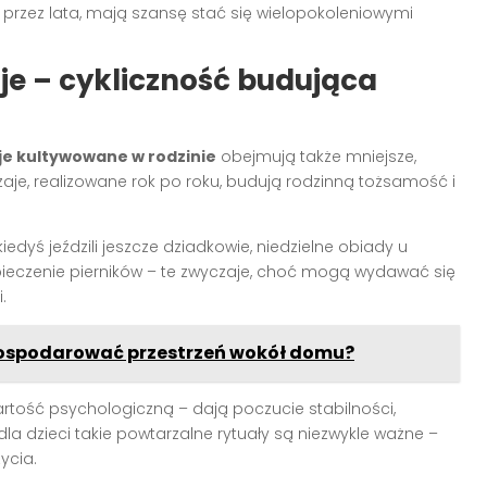
e przez lata, mają szansę stać się wielopokoleniowymi
je – cykliczność budująca
je kultywowane w rodzinie
obejmują także mniejsze,
czaje, realizowane rok po roku, budują rodzinną tożsamość i
iedyś jeździli jeszcze dziadkowie, niedzielne obiady u
ieczenie pierników – te zwyczaje, choć mogą wydawać się
.
agospodarować przestrzeń wokół domu?
ość psychologiczną – dają poczucie stabilności,
la dzieci takie powtarzalne rytuały są niezwykle ważne –
ycia.