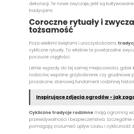
dekoracji. Te nowe zwyczaje, jeśli są kultywowan
tradycjami.
Coroczne rytuały i zwycza
tożsamość
Poza wielkimi świętami i uroczystościami,
tradyc
cykliczne rytuały. To właśnie te powtarzalne zwy
poczucie ciągłości.
Letnie wyjazdy do tej samej miejscowości, gdzie k
rodziców, wspólne grzybobranie czy grudniowe p
prozaiczne, stanowią fundament rodzinnej historii
Inspirujące zdjęcia ogrodów - jak z
Cykliczne tradycje rodzinne
mają ogromną wart
przewidywalności i bezpieczeństwa. Szczególnie d
pomagają zrozumieć upływ czasu i cykliczność ż