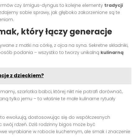
armów czy śmigus-dyngus to kolejne elementy
tradycji
e zdajemy sobie sprawy, jak głęboko zakorzenione są te
leniom.
mak, który łączy generacje
ane z matki na córkę, z ojca na syna. Sekretne składniki,
posób podania – wszystko to tworzy unikalną
kulinarną
je z dzieckiem?
 mamy, szarlotka babci, której nikt nie potrafi dorównać,
ną tylko jemu – to właśnie te małe kulinarne rytuały
to ewoluują, dostosowując się do współczesnych
c swój rdzeń. Dziś rodzinny bigos może być
we wyrabiane w robocie kuchennym, ale smak i znaczenie