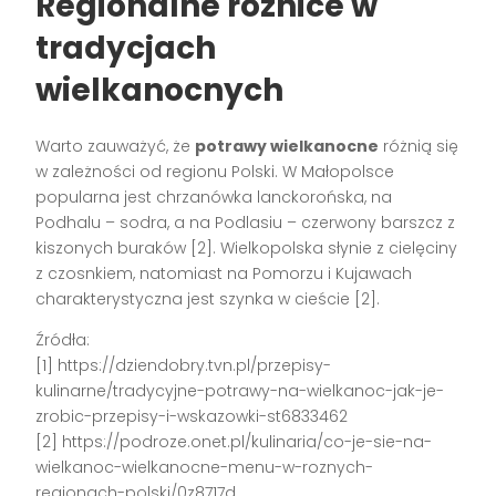
Regionalne różnice w
tradycjach
wielkanocnych
Warto zauważyć, że
potrawy wielkanocne
różnią się
w zależności od regionu Polski. W Małopolsce
popularna jest chrzanówka lanckorońska, na
Podhalu – sodra, a na Podlasiu – czerwony barszcz z
kiszonych buraków [2]. Wielkopolska słynie z cielęciny
z czosnkiem, natomiast na Pomorzu i Kujawach
charakterystyczna jest szynka w cieście [2].
Źródła:
[1] https://dziendobry.tvn.pl/przepisy-
kulinarne/tradycyjne-potrawy-na-wielkanoc-jak-je-
zrobic-przepisy-i-wskazowki-st6833462
[2] https://podroze.onet.pl/kulinaria/co-je-sie-na-
wielkanoc-wielkanocne-menu-w-roznych-
regionach-polski/0z8717d