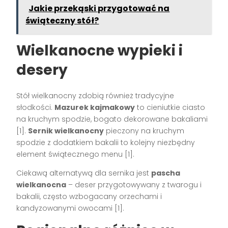
Jakie przekąski przygotować na
świąteczny stół?
Wielkanocne wypieki i
desery
Stół wielkanocny zdobią również tradycyjne
słodkości.
Mazurek kajmakowy
to cieniutkie ciasto
na kruchym spodzie, bogato dekorowane bakaliami
[1].
Sernik wielkanocny
pieczony na kruchym
spodzie z dodatkiem bakalii to kolejny niezbędny
element świątecznego menu [1].
Ciekawą alternatywą dla sernika jest
pascha
wielkanocna
– deser przygotowywany z twarogu i
bakalii, często wzbogacany orzechami i
kandyzowanymi owocami [1].