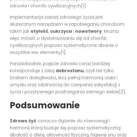
zdrowia i chorób cywilizacyjnych[1].
Implementacja zasad zdrowego życia jest
skutecznym narzędziem w zapobieganiu chorobom
takim jak
otyłość
,
cukrzyca
i
nowotwory
. Można
więc mówić o dystansowaniu się od chorób
cywilizacyjnych poprzez systematyczne dbanie o
wszystkie ww. elementy[1].
Paradoksalnie, pojęcie zdrowia coraz bardziej
koresponduje z ideą
dobrostanu
, czyli nie tylko
brakiem dolegliwości, lecz pełną harmonią ciała i
umysłu oraz zdolnością do czerpania satysfakcji z
życia i pozytywnego postrzegania samego siebie[2].
Podsumowanie
Zdrowo żyć
oznacza dążenie do równowagi i
harmonii, którą buduje się poprzez systematyczną
dbałość o dietę, aktywność fizyczną, higienę snu oraz