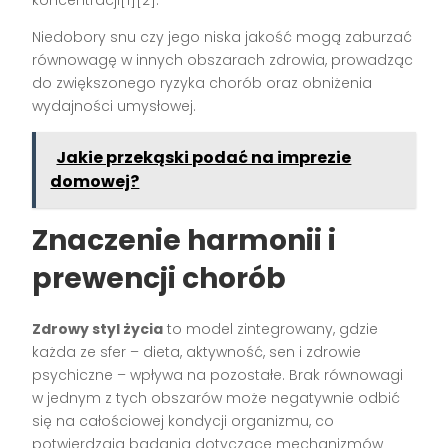
koncentracji[1][2].
Niedobory snu czy jego niska jakość mogą zaburzać
równowagę w innych obszarach zdrowia, prowadząc
do zwiększonego ryzyka chorób oraz obniżenia
wydajności umysłowej.
Jakie przekąski podać na imprezie
domowej?
Znaczenie harmonii i
prewencji chorób
Zdrowy styl życia
to model zintegrowany, gdzie
każda ze sfer – dieta, aktywność, sen i zdrowie
psychiczne – wpływa na pozostałe. Brak równowagi
w jednym z tych obszarów może negatywnie odbić
się na całościowej kondycji organizmu, co
potwierdzają badania dotyczące mechanizmów