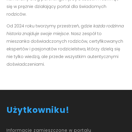
się w prężnie działający portal dla świadomych
rodziców.
Od 2024 roku tworzymy przestrzeń, gdzie
każda rodzinna
historia znajduje swoje miejsce
. Nasz zespół to
mieszanka doświadczonych rodziców, certyfikowanych
ekspertów i pasjonatów rodzicielstwa, którzy dzielą się
nie tylko wiedzą, ale przede wszystkim autentycznymi
doświadczeniami.
Użytkowniku!
Informacje zamieszczone w portalu