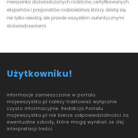
mieszanka doświadczonych rodziców, certyfikowanych
ekspertów i pasjonatów rodzicielstwa, którzy dzielą się
nie tylko wiedzą, ale przede wszystkim autentycznymi
doświadczeniami.
Użytkowniku!
Informacje zamieszczone w portalu
mojewszystko.pl należy traktować wyłącznie
czysto informacyjnie. Redakcja Portalu
mojewszystko.pl nie bierze odpowiedzialności za
ewentualne szkody, które mogą wynikać ze złej
interpretacji treści.