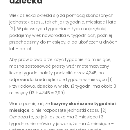
dziecka
Wiek dziecka określa się za pomocą skończonych
jednostek czasu, takich jak tygodnie, miesiące i lata
[2]. W pierwszych tygodniach życia najczęściej
podajemy wiek noworodka w tygodniach, później
przechodzimy do miesięcy, a po ukończeniu dwóch
lat – do lat.
Aby prawidłowo przeliczyć tygodnie na miesiące,
można zastosować prosty wzór matematyczny –
liczbę tygodni należy podzielić przez 4,345, co
odpowiada średniej liczbie tygodni w miesiącu [1].
Przykładowo, dziecko w wieku 13 tygodni ma około 3
miesięcy (13 ÷ 4,345 = 2,99).
Warto pamiętać, że
liczymy skończone tygodnie i
miesiące
, a nie rozpoczęte jednostki czasu [2].
Oznacza to, że jeśli dziecko ma 3 miesiące i 3
tygodnie, nie mówimy jeszcze, że ma 4 miesiące –