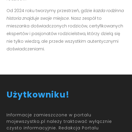
Od 2024 roku tworzymy przestrzeń, gdzie
każda rodzinna
historia znajduje swoje miejsce
. Nasz zespół to
mieszanka doświadczonych rodziców, certyfikowanych
ekspertów i pasjonatów rodzicielstwa, którzy dzielą się
nie tylko wiedzą, ale przede wszystkim autentycznymi
doświadczeniami.
Użytkowniku!
Informacje zamieszczone w portalu
mojewszystko.pl należy traktować wyłącznie
czysto informacyjnie. Redakcja Portalu