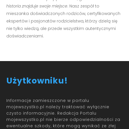
historia znajduje swoje miejsce
. Nasz zespół to
mieszanka doświadczonych rodziców, certyfikowanych
ekspertów i pasjonatów rodzicielstwa, którzy dzielą się
nie tylko wiedzą, ale przede wszystkim autentycznymi
doświadczeniami.
Użytkowniku!
Informacje zamieszczone w portalu
mojewszystko.pl należy traktować wyłącznie
czysto informacyjnie. Redakcja Portalu
mojewszystko.pl nie bierze odpowiedzialności za
ewentualne szkody, które mogą wynikać ze złej