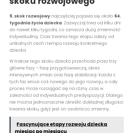
skoku rozwojowego
9. skok rozwojowy
najczęściej pojawia się około
64.
tygodnia życia dziecka
. Zazwyczaj trwa od kilku dni
do nawet kilku tygodni, co oznacza dużą zmienność
indywidualną. Czas trwania tego etapu zależy od
unikalnych cech i tempa rozwoju konkretnego
dziecka.
W trakcie tego skoku dziecko przechodzi przez trzy
główne fazy – fazę przygotowawczą, okres
intensywnych zmian oraz fazę stabilizacji. Każda z
tych faz wnosi coś nowego do jego rozwoju, a cały
proces może rozciągać się na różny czas w
zależności od indywidualnych predyspozycji. Dlatego
nie można jednoznacznie określić dokładnej długości
trwania skoku, gdyż jest on osobniczo zmienny.
Fascynujące etapy rozwoju dziecka
miesiąc po miesiącu