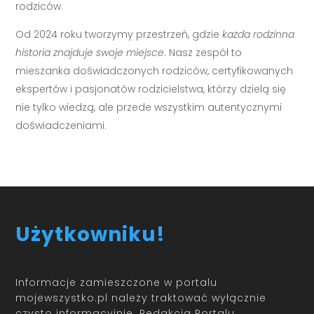
rodziców.
Od 2024 roku tworzymy przestrzeń, gdzie
każda rodzinna
historia znajduje swoje miejsce
. Nasz zespół to
mieszanka doświadczonych rodziców, certyfikowanych
ekspertów i pasjonatów rodzicielstwa, którzy dzielą się
nie tylko wiedzą, ale przede wszystkim autentycznymi
doświadczeniami.
Użytkowniku!
Informacje zamieszczone w portalu
mojewszystko.pl należy traktować wyłącznie
czysto informacyjnie. Redakcja Portalu