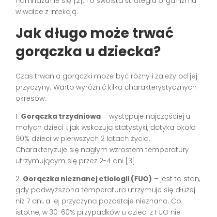
namnażanie się [2]. To swoista strategia organizmu
w walce z infekcją.
Jak długo może trwać
gorączka u dziecka?
Czas trwania gorączki może być różny i zależy od jej
przyczyny. Warto wyróżnić kilka charakterystycznych
okresów:
1.
Gorączka trzydniowa
– występuje najczęściej u
małych dzieci i, jak wskazują statystyki, dotyka około
90% dzieci w pierwszych 2 latach życia.
Charakteryzuje się nagłym wzrostem temperatury
utrzymującym się przez 2-4 dni [3].
2.
Gorączka nieznanej etiologii (FUO)
– jest to stan,
gdy podwyższona temperatura utrzymuje się dłużej
niż 7 dni, a jej przyczyna pozostaje nieznana. Co
istotne, w 30-60% przypadków u dzieci z FUO nie