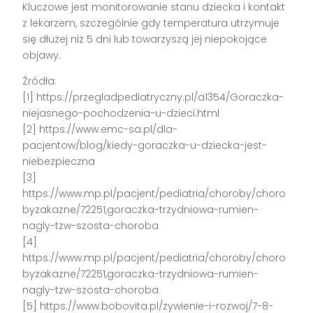
Kluczowe jest monitorowanie stanu dziecka i kontakt
z lekarzem, szczególnie gdy temperatura utrzymuje
się dłużej niż 5 dni lub towarzyszą jej niepokojące
objawy.
Źródła:
[1] https://przegladpediatryczny.pl/a1354/Goraczka-
niejasnego-pochodzenia-u-dzieci.html
[2] https://www.emc-sa.pl/dla-
pacjentow/blog/kiedy-goraczka-u-dziecka-jest-
niebezpieczna
[3]
https://www.mp.pl/pacjent/pediatria/choroby/choro
byzakazne/72251,goraczka-trzydniowa-rumien-
nagly-tzw-szosta-choroba
[4]
https://www.mp.pl/pacjent/pediatria/choroby/choro
byzakazne/72251,goraczka-trzydniowa-rumien-
nagly-tzw-szosta-choroba
[5] https://www.bobovita.pl/zywienie-i-rozwoj/7-8-