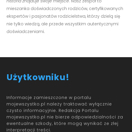
historia znajduje swoje miejsce
. Nasz zespół to
mieszanka doświadczonych rodziców, certyfikowanych
ekspertów i pasjonatów rodzicielstwa, którzy dzielą się
nie tylko wiedzą, ale przede wszystkim autentycznymi
doświadczeniami.
Użytkowniku!
Informacje zamieszczone w portalu
mojewszystko.pl należy traktować wyłącznie
czysto informacyjnie. Redakcja Portalu
mojewszystko.pl nie bierze odpowiedzialności za
ewentualne szkody, które mogą wynikać ze złej
interpretacji treści.