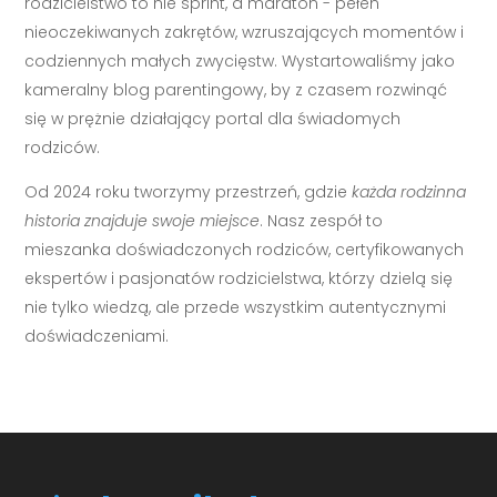
rodzicielstwo to nie sprint, a maraton - pełen
nieoczekiwanych zakrętów, wzruszających momentów i
codziennych małych zwycięstw. Wystartowaliśmy jako
kameralny blog parentingowy, by z czasem rozwinąć
się w prężnie działający portal dla świadomych
rodziców.
Od 2024 roku tworzymy przestrzeń, gdzie
każda rodzinna
historia znajduje swoje miejsce
. Nasz zespół to
mieszanka doświadczonych rodziców, certyfikowanych
ekspertów i pasjonatów rodzicielstwa, którzy dzielą się
nie tylko wiedzą, ale przede wszystkim autentycznymi
doświadczeniami.