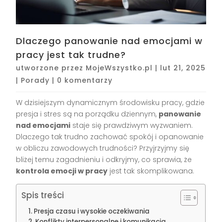
Dlaczego panowanie nad emocjami w
pracy jest tak trudne?
utworzone przez
MojeWszystko.pl
|
lut 21, 2025
|
Porady
|
0 komentarzy
W dzisiejszym dynamicznym środowisku pracy, gdzie
presja i stres są na porządku dziennym,
panowanie
nad emocjami
staje się prawdziwym wyzwaniem.
Dlaczego tak trudno zachować spokój i opanowanie
w obliczu zawodowych trudności? Przyjrzyjmy się
bliżej temu zagadnieniu i odkryjmy, co sprawia, że
kontrola emocji w pracy
jest tak skomplikowana.
Spis treści
Presja czasu i wysokie oczekiwania
Konflikty interpersonalne i komunikacja