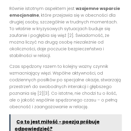
Równie istotnym aspektem jest
wzajemne wsparcie
emocjonalne
, które przejawia się w obecności dla
drugiej osoby, szczególnie w trudnych momentach.
To właśnie w kryzysowych sytuacjach buduje się
zaufanie i pogłębia się więź [2]. Świadomość, że
można liczyć na drugą osobę niezależnie od
okoliczności, daje poczucie bezpieczeństwa i
stabilności w relacji.
Czas spędzony razem to kolejny ważny czynnik
wzmacniający więzi. Wspólne aktywności, od
codziennych posiłków po specjalne okazje, stwarzają
przestrzeń do swobodnych interakcji i głębszego
poznania się [2][3]. Co istotne, nie chodzi tu o ilość,
ale o jakość wspólnie spędzonego czasu – o pełną
obecność i zaangażowanie w relację.
Co to jest miłość - poezja próbuje
odpowiedzieć?