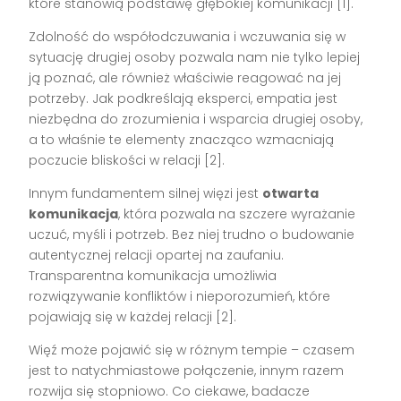
które stanowią podstawę głębokiej komunikacji [1].
Zdolność do współodczuwania i wczuwania się w
sytuację drugiej osoby pozwala nam nie tylko lepiej
ją poznać, ale również właściwie reagować na jej
potrzeby. Jak podkreślają eksperci, empatia jest
niezbędna do zrozumienia i wsparcia drugiej osoby,
a to właśnie te elementy znacząco wzmacniają
poczucie bliskości w relacji [2].
Innym fundamentem silnej więzi jest
otwarta
komunikacja
, która pozwala na szczere wyrażanie
uczuć, myśli i potrzeb. Bez niej trudno o budowanie
autentycznej relacji opartej na zaufaniu.
Transparentna komunikacja umożliwia
rozwiązywanie konfliktów i nieporozumień, które
pojawiają się w każdej relacji [2].
Więź może pojawić się w różnym tempie – czasem
jest to natychmiastowe połączenie, innym razem
rozwija się stopniowo. Co ciekawe, badacze