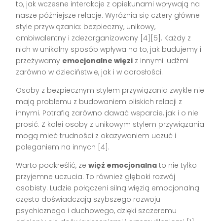
to, jak wczesne interakcje z opiekunami wpływają na
nasze późniejsze relacje. Wyróżnia się cztery główne
style przywiązania: bezpieczny, unikowy,
ambiwalentny i zdezorganizowany [4][5]. Każdy z
nich w unikalny sposób wpływa na to, jak budujemy i
przeżywamy
emocjonalne więzi
z innymi ludźmi
zarówno w dzieciństwie, jak i w dorosłości.
Osoby z bezpiecznym stylem przywiązania zwykle nie
mają problemu z budowaniem bliskich relacji z
innymi. Potrafią zarówno dawać wsparcie, jak i o nie
prosić. Z kolei osoby z unikowym stylem przywiązania
mogą mieć trudności z okazywaniem uczuć i
poleganiem na innych [4].
Warto podkreślić, że
więź emocjonalna
to nie tylko
przyjemne uczucia. To również głęboki rozwój
osobisty. Ludzie połączeni silną więzią emocjonalną
często doświadczają szybszego rozwoju
psychicznego i duchowego, dzięki szczeremu