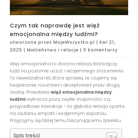
Czym tak naprawdę jest więź
emocjonalna między ludźmi?
utworzone przez
MojeWszystko.pl
|
kwi 21,
2025
|
Małżeństwo i relacje
|
0 komentarzy
Więź emocjonalna to złożona relacja, która łączy
ludzi na poziomie uczuć i wzajemnego zrozumienia.
To niewidzialna nić, która sprawia, że czujemy się
bezpiecznie, rozumiani i akceptowani przez drugą
osobę. Prawdziwa
więź emocjonalna między
ludźmi
wykracza poza zwykłe znajomości czy
przypadkowe interakcje – to głęboka relacja oparta
na zaufaniu, empatii i wzajemnym wsparciu.
Przyjrzyjmy się bliżej temu fascynującemu zjawisku.
Spis treści