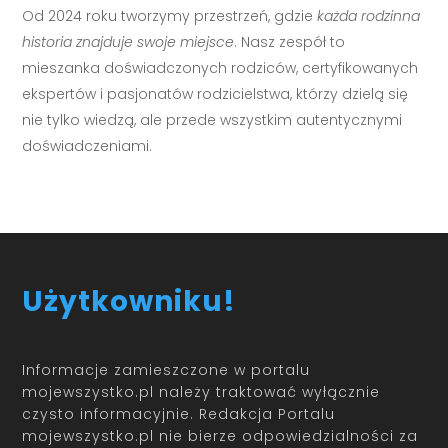
Od 2024 roku tworzymy przestrzeń, gdzie
każda rodzinna
historia znajduje swoje miejsce
. Nasz zespół to
mieszanka doświadczonych rodziców, certyfikowanych
ekspertów i pasjonatów rodzicielstwa, którzy dzielą się
nie tylko wiedzą, ale przede wszystkim autentycznymi
doświadczeniami.
Użytkowniku!
Informacje zamieszczone w portalu
mojewszystko.pl należy traktować wyłącznie
czysto informacyjnie. Redakcja Portalu
mojewszystko.pl nie bierze odpowiedzialności za