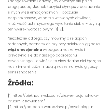
zaangażowania i odwagi, by otworzyć się przed
drugą osobą. Jednak korzyści płynące z posiadania
silnych więzi emocjonalnych – poczucie
bezpieczeństwa, wsparcie w trudnych chwilach,
możliwość autentycznego wyrażania siebie – czynią
ten wysiłek wartościowym [1][2].
Niezależnie od tego, czy mówimy o relacjach
rodzinnych, partnerskich czy przyjacielskich, głęboka
więź emocjonalna
wzbogaca nasze życie i
przyczynia się do naszego dobrostanu
psychicznego. To właśnie te niewidzialne nici łączące
nas z innymi ludźmi nadają naszemu życiu głębszy
sens i znaczenie.
Źródła:
[1] https://pieknoumyslu.com/wiez-emocjonalna-z-
drugim-czlowiekiem/
[2] https://poradnictworodzinne.pl/psychologia-