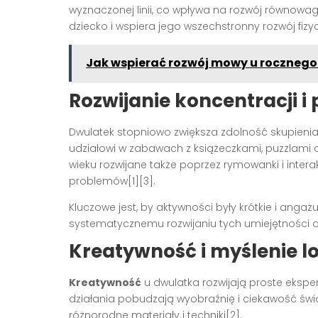
wyznaczonej linii, co wpływa na rozwój równowag
dziecko i wspiera jego wszechstronny rozwój fiz
Jak wspierać rozwój mowy u rocznego
Rozwijanie koncentracji i
Dwulatek stopniowo zwiększa zdolność skupienia
udziałowi w zabawach z książeczkami, puzzlami
wieku rozwijane także poprzez rymowanki i inte
problemów[1][3].
Kluczowe jest, by aktywności były krótkie i anga
systematycznemu rozwijaniu tych umiejętności 
Kreatywność i myślenie l
Kreatywność
u dwulatka rozwijają proste ekspe
działania pobudzają wyobraźnię i ciekawość świ
różnorodne materiały i techniki[2].