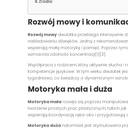
Źródła:
Rozwój mowy i komunikac
Rozwój mowy
dwulatka przebiega intensywnie d
naśladowaniu dźwięków. Jedną z rekomendow
wspierają małą motorykę i pamięć. Poprzez rymowa
wzmacnia zdolność koncentracji[1][3].
Współpraca z rodzicem, który aktywnie słucha i 
kompetencje językowe. W tym wieku dwulatek jes
tygodniowo, co świadczy o dynamicznym wzrości
Motoryka mała i duża
Motoryka mała
rozwija się poprzez manipulowa
tworzenie prostych prac plastycznych, takich jak 
wspierają koordynację ręka-oko i przygotowują d
Motoryka duża
natomiast jest stymulowana prz