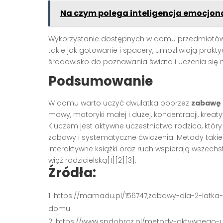
Na czym polega inteligencja emocjona
Wykorzystanie dostępnych w domu przedmiotów
takie jak gotowanie i spacery, umożliwiają prak
środowisko do poznawania świata i uczenia się n
Podsumowanie
W domu warto uczyć dwulatka poprzez
zabawę 
mowy, motoryki małej i dużej, koncentracji, kre
Kluczem jest aktywne uczestnictwo rodzica, któr
zabawy i systematyczne ćwiczenia. Metody takie
interaktywne książki oraz ruch wspierają wszec
więź rodzicielską[1][2][3].
Źródła:
https://mamadu.pl/156747,zabawy-dla-2-latk
domu
https://www.spdobrcz.pl/metody-aktywnego-