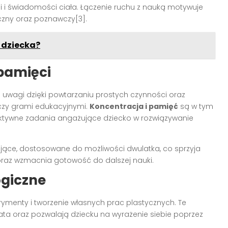
i i świadomości ciała. Łączenie ruchu z nauką motywuje
yczny oraz poznawczy[3].
 dziecka?
 pamięci
 uwagi dzięki powtarzaniu prostych czynności oraz
 czy grami edukacyjnymi.
Koncentracja i pamięć
są w tym
raktywne zadania angażujące dziecko w rozwiązywanie
żujące, dostosowane do możliwości dwulatka, co sprzyja
oraz wzmacnia gotowość do dalszej nauki.
ogiczne
rymenty i tworzenie własnych prac plastycznych. Te
ata oraz pozwalają dziecku na wyrażenie siebie poprzez