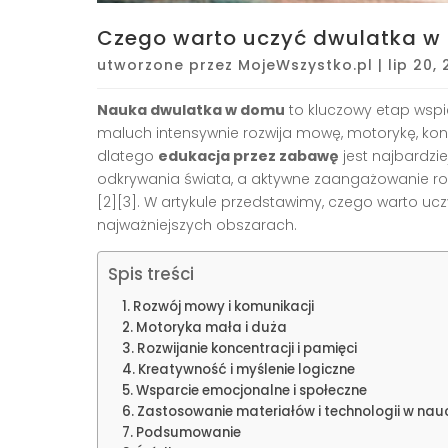
Czego warto uczyć dwulatka w
utworzone przez
MojeWszystko.pl
|
lip 20,
Nauka dwulatka w domu
to kluczowy etap wspi
maluch intensywnie rozwija mowę, motorykę, kon
dlatego
edukacja przez zabawę
jest najbardzi
odkrywania świata, a aktywne zaangażowanie rod
[2][3]. W artykule przedstawimy, czego warto u
najważniejszych obszarach.
Spis treści
Rozwój mowy i komunikacji
Motoryka mała i duża
Rozwijanie koncentracji i pamięci
Kreatywność i myślenie logiczne
Wsparcie emocjonalne i społeczne
Zastosowanie materiałów i technologii w na
Podsumowanie