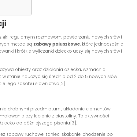
ji
zięki regularnym rozmowom, powtarzaniu nowych słów i
anych metod są
zabawy paluszkowe
, które jednocześnie
nki i krótkie wyliczanki dziecko uczy się nowych słów i
nazywa obiekty oraz działania dziecka, wzmacnia
t w stanie nauczyć się średnio od 2 do 5 nowych słów
e jego zasobu słownictwa[2].
nie drobnymi przedmiotami, układanie elementów i
malowanie czy lepienie z ciastoliny. Te aktywności
ziecko do późniejszego pisania[3].
ez zabawy ruchowe: taniec, skakanie, chodzenie po