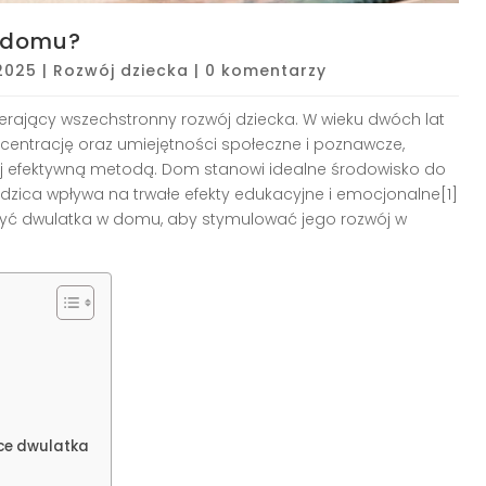
 domu?
 2025
|
Rozwój dziecka
|
0 komentarzy
erający wszechstronny rozwój dziecka. W wieku dwóch lat
centrację oraz umiejętności społeczne i poznawcze,
ej efektywną metodą. Dom stanowi idealne środowisko do
zica wpływa na trwałe efekty edukacyjne i emocjonalne[1]
czyć dwulatka w domu, aby stymulować jego rozwój w
uce dwulatka