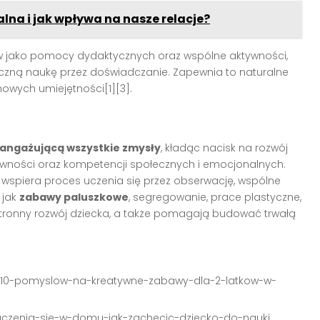
lna i jak wpływa na nasze relacje?
 jako pomocy dydaktycznych oraz wspólne aktywności,
tyczną naukę przez doświadczanie. Zapewnia to naturalne
owych umiejętności[1][3].
angażującą wszystkie zmysły
, kładąc nacisk na rozwój
atywności oraz kompetencji społecznych i emocjonalnych.
y wspiera proces uczenia się przez obserwację, wspólne
 jak
zabawy paluszkowe
, segregowanie, prace plastyczne,
hstronny rozwój dziecka, a także pomagają budować trwałą
a-10-pomyslow-na-kreatywne-zabawy-dla-2-latkow-w-
uczenia-sie-w-domu-jak-zachecic-dziecko-do-nauki