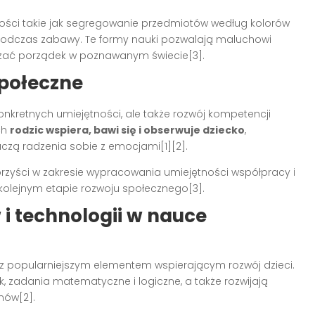
ości takie jak segregowanie przedmiotów według kolorów
odczas zabawy. Te formy nauki pozwalają maluchowi
dzać porządek w poznawanym świecie[3].
społeczne
nkretnych umiejętności, ale także rozwój kompetencji
ch
rodzic wspiera, bawi się i obserwuje dziecko
,
zą radzenia sobie z emocjami[1][2].
rzyści w zakresie wypracowania umiejętności współpracy i
 kolejnym etapie rozwoju społecznego[3].
i technologii w nauce
z popularniejszym elementem wspierającym rozwój dzieci.
k, zadania matematyczne i logiczne, a także rozwijają
mów[2].