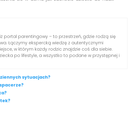
iż portal parentingowy – to przestrzeń, gdzie rodzą się
elstwa. Łączymy ekspercką wiedzę z autentycznymi
jsce, w którym każdy rodzic znajdzie coś dla siebie.
ecka po lifestyle, a wszystko to podane w przystępnej i
dziennych sytuacjach?
 spacerze?
ka?
atek?