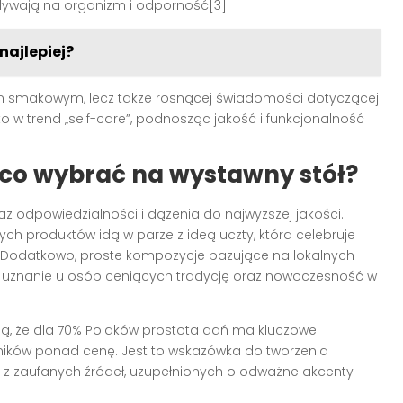
ywają na organizm i odporność[3].
najlepiej?
m smakowym, lecz także rosnącej świadomości dotyczącej
o w trend „self-care”, podnosząc jakość i funkcjonalność
 co wybrać na wystawny stół?
z odpowiedzialności i dążenia do najwyższej jakości.
ych produktów idą w parze z ideą uczty, która celebruje
]. Dodatkowo, proste kompozycje bazujące na lokalnych
 uznanie u osób ceniących tradycję oraz nowoczesność w
ują, że dla 70% Polaków prostota dań ma kluczowe
dników ponad cenę. Jest to wskazówka do tworzenia
z zaufanych źródeł, uzupełnionych o odważne akcenty