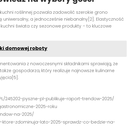
 kuchni roślinnej pozwala zadowolić szerokie grono
ię uniwersalny, a jednocześnie niebanalny[2]. Elastyczność
kuchni świata czy sezonowe produkty – to kluczowe
ski domowej roboty
mentowania z nowoczesnymi składnikami sprawiają, że
także gospodarza, który realizuje najnowsze kulinarne
jęcia[5].
PL/245202-pyszne-pl-publikuje-raport-trendow-2025/
-gastronomiczne-2025-roku
trendow-na-2025/
ndow-ktore-zdominuja-lato-2025-sprawdz-co-bedzie-na-