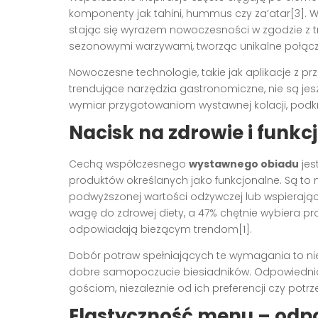
komponenty jak tahini, hummus czy za’atar[3]. W
stając się wyrazem nowoczesności w zgodzie z tr
sezonowymi warzywami, tworząc unikalne połącze
Nowoczesne technologie, takie jak aplikacje z 
trendujące narzędzia gastronomiczne, nie są 
wymiar przygotowaniom wystawnej kolacji, podkr
Nacisk na zdrowie i funkc
Cechą współczesnego
wystawnego obiadu
jes
produktów określanych jako funkcjonalne. Są to
podwyższonej wartości odżywczej lub wspierają
wagę do zdrowej diety, a 47% chętnie wybiera pr
odpowiadają bieżącym trendom[1].
Dobór potraw spełniających te wymagania to nie
dobre samopoczucie biesiadników. Odpowiednia 
gościom, niezależnie od ich preferencji czy potr
Elastyczność menu – odp