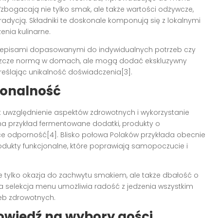
zbogacają nie tylko smak, ale także wartości odżywcze,
adycją. Składniki te doskonale komponują się z lokalnymi
nia kulinarne.
przepisami dopasowanymi do indywidualnych potrzeb czy
jeszcze normą w domach, ale mogą dodać ekskluzywny
eślając unikalność doświadczenia[3].
jonalność
t uwzględnienie aspektów zdrowotnych i wykorzystanie
 na przykład fermentowane dodatki, produkty o
ce odporność[4]. Blisko połowa Polaków przykłada obecnie
odukty funkcjonalne, które poprawiają samopoczucie i
 tylko okazja do zachwytu smakiem, ale także dbałość o
selekcja menu umożliwia radość z jedzenia wszystkim
zeb zdrowotnych.
owiedź na wybory gości