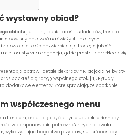
eć wystawny obiad?
ego obiadu
jest połączenie jakości składników, troski o
ania powinny bazować na świeżych, lokalnych i
zdrowie, ale także odzwierciedlają troskę o jakość
 minimalistyczna elegancja, gdzie prostota przekłada się
ezentacja potraw i detale dekoracyjne, jak jadalne kwiaty
 oraz podkreślają rangę wspólnego stołu[4]. Rytuały
i to dodatkowe elementy, które sprawiają, że spotkanie
rum współczesnego menu
ym trendem, przestając być jedynie uzupełnieniem czy
wność w komponowaniu potraw roślinnych pozwala
ur, wykorzystując bogactwo przypraw, superfoods czy