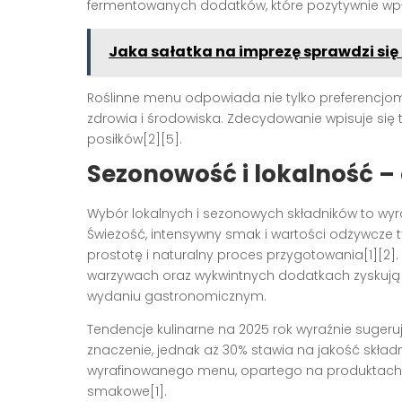
fermentowanych dodatków, które pozytywnie wpł
Jaka sałatka na imprezę sprawdzi się 
Roślinne menu odpowiada nie tylko preferencjo
zdrowia i środowiska. Zdecydowanie wpisuje się t
posiłków[2][5].
Sezonowość i lokalność –
Wybór lokalnych i sezonowych składników to wyra
Świeżość, intensywny smak i wartości odżywcze t
prostotę i naturalny proces przygotowania[1][2
warzywach oraz wykwintnych dodatkach zyskują
wydaniu gastronomicznym.
Tendencje kulinarne na 2025 rok wyraźnie suger
znaczenie, jednak aż 30% stawia na jakość skła
wyrafinowanego menu, opartego na produktach 
smakowe[1].