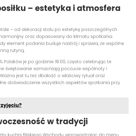
osiłku – estetyka i atmosfera
ale – od dekoracji stołu po estetykę poszczególnych
 harmonijny oraz dopasowany do klimatu spotkania
dy element podania buduje nastrój i sprawia, że wspólne
enną rutyną.
 Polaków je po godzinie 18:00, często celebrując te
ólne świętowanie wzmacniają poczucie wspólnoty i
ażna jest tu też dbałość o właściwy rytuał oraz
łne doświadczenie wszystkich aspektów spotkania przy
zyjęciu?
woczesność w tradycji
enty kuchni Bliskiego Wschodu, wprowadzając do menu