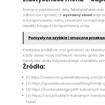
Rosnąca popularność diety fleksitariańskiej oraz
odbiorców i sprawić, że
wystawny obiad
staje s
w komponowaniu menu, otwartość na inspiracje 
aspekty kreujące niezapomnianą ucztę.
Pomysły na szybkie i smaczne przeką
Kreatywne podejście oraz gotowość do ekspery
każdy obiad może zachwycić nie tylko gości, ale 
trendy bez utraty indywidualnego charakteru przy
Źródła:
[1] https://newsroom.justeattakeaway.com/pl-
[2] https://gosciniecukuzynow.pl/blog/trendy
[3] https://foodanddesign.pl/10-kulinarnych-
[4] https://viva.pl/ludzie/5-kulinarnych-tre
topie/