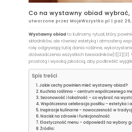
Co na wystawny obiad wybrać, 
utworzone przez
MojeWszystko.pl
|
paź 29
Wystawny obiad
to kulinarny rytuał, który powi
składników, ale również estetyką i atmosferą ws
rolę odgrywają tutaj dania roślinne, wykorzystan
doświadczenia wszystkich biesiadników[1][2][3]
prostotą i wysoką jakością, aby podkreślić wyją
Spis treści
Jakie cechy powinien mieć wystawny obiad?
Kuchnia roślinna – centrum współczesnego m
Sezonowość i lokalność – co wybrać na wyst
Współczesna celebracja posiłku – estetyka i 
Inspiracje kulinarne – nowoczesność w tradycj
Nacisk na zdrowie i funkcjonalność
Elastyczność menu – odpowiedź na wybory g
Źródła: