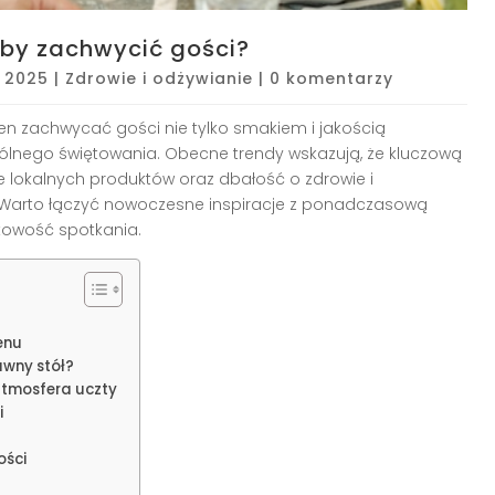
by zachwycić gości?
, 2025
|
Zdrowie i odżywianie
|
0 komentarzy
nien zachwycać gości nie tylko smakiem i jakością
pólnego świętowania. Obecne trendy wskazują, że kluczową
ie lokalnych produktów oraz dbałość o zdrowie i
. Warto łączyć nowoczesne inspiracje z ponadczasową
tkowość spotkania.
enu
awny stół?
atmosfera uczty
i
ości