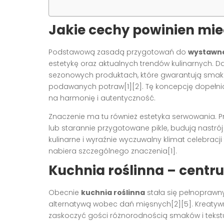
Jakie cechy powinien mi
Podstawową zasadą przygotowań do
wystawn
estetykę oraz aktualnych trendów kulinarnych. D
sezonowych produktach, które gwarantują smak i 
podawanych potraw[1][2]. Tę koncepcję dopełnia
na harmonię i autentyczność.
Znaczenie ma tu również estetyka serwowania. Pr
lub starannie przygotowane pikle, budują nastrój
kulinarne i wyraźnie wyczuwalny klimat celebracj
nabiera szczególnego znaczenia[1].
Kuchnia roślinna – cent
Obecnie
kuchnia roślinna
stała się pełnoprawn
alternatywą wobec dań mięsnych[2][5]. Kreaty
zaskoczyć gości różnorodnością smaków i tekst