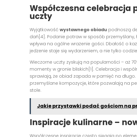
Współczesna celebracja p
uczty
Wyjątkowość
wystawnego obiadu
podnoszą det
dań[4]. Podanie potraw w sposób przemyślany,
wpływa na ogólne wrażenie gości. Dbałość o każ
jedzenie staje się wydarzeniem, a nie tylko codzi
Wieczorne uczty zyskują na popularności – aż 70%
momenty w gronie bliskich[1]. Celebracja i wsp
sprawiają, że obiad zapada w pamięć na długo. W
przemyślane kompozycje, które pozwalają na pe
stole.
Jakie przystawki podać gościom na pr
Inspiracje kulinarne – no
Współczesne inspiracje często sięgają po elem